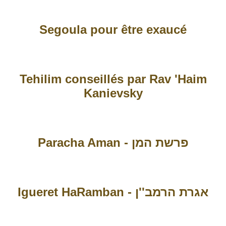
Segoula pour être exaucé
Tehilim conseillés par Rav 'Haim
Kanievsky
Paracha Aman - פרשת המן
Igueret HaRamban - אגרת הרמב''ן