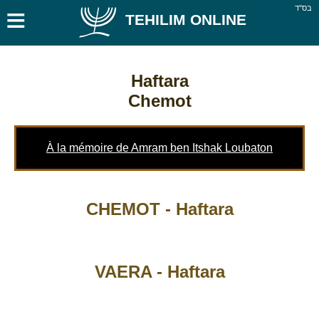
≡
בס''ד
TEHILIM ONLINE
Haftara
Chemot
À la mémoire de Amram ben Itshak Loubaton
CHEMOT - Haftara
VAERA - Haftara