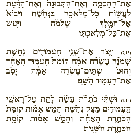
אֶת־הַחָכְמָ֤ה וְאֶת־הַתְּבוּנָה֙ וְאֶת־הַדַּ֔עַת
לַעֲשׂ֥וֹת כָּל־מְלָאכָ֖ה בַּנְּחֹ֑שֶׁת וַיָּבוֹא֙
אֶל־הַמֶּ֣לֶךְ שְׁלֹמֹ֔ה וַיַּ֖עַשׂ
אֶת־כָּל־מְלַאכְתּֽוֹ׃
וַיָּ֛צַר אֶת־שְׁנֵ֥י הָעַמּוּדִ֖ים נְחֹ֑שֶׁת
(7,15)
שְׁמֹנֶ֨ה עֶשְׂרֵ֜ה אַמָּ֗ה קוֹמַת֙ הָעַמּ֣וּד הָאֶחָ֔ד
וְחוּט֙ שְׁתֵּים־עֶשְׂרֵ֣ה אַמָּ֔ה יָסֹ֖ב
אֶת־הָעַמּ֥וּד הַשֵּׁנִֽי׃
וּשְׁתֵּ֨י כֹתָרֹ֜ת עָשָׂ֗ה לָתֵ֛ת עַל־רָאשֵׁ֥י
(7,16)
הָֽעַמּוּדִ֖ים מֻצַ֣ק נְחֹ֑שֶׁת חָמֵ֣שׁ אַמּ֗וֹת קוֹמַת֙
הַכֹּתֶ֣רֶת הָאֶחָ֔ת וְחָמֵ֣שׁ אַמּ֔וֹת קוֹמַ֖ת
הַכֹּתֶ֥רֶת הַשֵּׁנִֽית׃