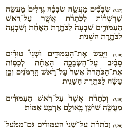
שְׂבָכִ֞ים מַעֲשֵׂ֣ה שְׂבָכָ֗ה גְּדִלִים֙ מַעֲשֵׂ֣ה
(7,17)
שַׁרְשְׁר֔וֹת לַכֹּ֣תָרֹ֔ת אֲשֶׁ֖ר עַל־רֹ֣אשׁ
הָעַמּוּדִ֑ים שִׁבְעָה֙ לַכֹּתֶ֣רֶת הָאֶחָ֔ת וְשִׁבְעָ֖ה
לַכֹּתֶ֥רֶת הַשֵּׁנִֽית׃
וַיַּ֖עַשׂ אֶת־הָעַמּוּדִ֑ים וּשְׁנֵי֩ טוּרִ֨ים
(7,18)
סָבִ֜יב עַל־הַשְּׂבָכָ֣ה הָאֶחָ֗ת לְכַסּ֤וֹת
אֶת־הַכֹּֽתָרֹת֙ אֲשֶׁר֙ עַל־רֹ֣אשׁ הָֽרִמֹּנִ֔ים וְכֵ֣ן
עָשָׂ֔ה לַכֹּתֶ֖רֶת הַשֵּׁנִֽית׃
וְכֹֽתָרֹ֗ת אֲשֶׁר֙ עַל־רֹ֣אשׁ הָעַמּוּדִ֔ים
(7,19)
מַעֲשֵׂ֖ה שׁוּשַׁ֣ן בָּֽאוּלָ֑ם אַרְבַּ֖ע אַמּֽוֹת׃
וְכֹתָרֹ֗ת עַל־שְׁנֵי֙ הָֽעַמּוּדִ֔ים גַּם־מִמַּ֙עַל֙
(7,20)