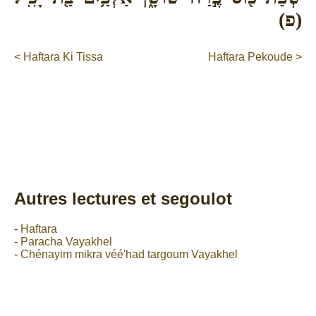
(פ)
< Haftara Ki Tissa
Haftara Pekoude >
Autres lectures et segoulot
-
Haftara
-
Paracha Vayakhel
-
Chénayim mikra véé'had targoum Vayakhel