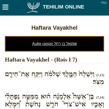
≡
בס''ד
TEHILIM ONLINE
Haftara Vayakhel
Autre raison שמואל בן רחל
Haftara Vayakhel - (Rois I 7)
וַיִּשְׁלַח֙ הַמֶּ֣לֶךְ שְׁלֹמֹ֔ה וַיִּקַּ֥ח אֶת־חִירָ֖ם
(7,13)
מִצֹּֽר׃
בֶּן־אִשָּׁה֩ אַלְמָנָ֨ה ה֜וּא מִמַּטֵּ֣ה נַפְתָּלִ֗י
(7,14)
וְאָבִ֣יו אִישׁ־צֹרִי֮ חֹרֵ֣שׁ נְחֹשֶׁת֒ וַ֠יִּמָּלֵא