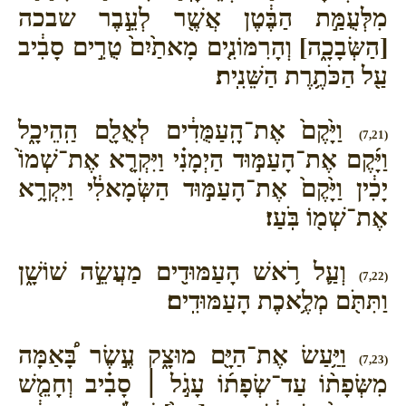
מִלְּעֻמַּ֣ת הַבֶּ֔טֶן אֲשֶׁ֖ר לְעֵ֣בֶר שבכה
[הַשְּׂבָכָ֑ה] וְהָרִמּוֹנִ֤ים מָאתַ֙יִם֙ טֻרִ֣ים סָבִ֔יב
עַ֖ל הַכֹּתֶ֥רֶת הַשֵּׁנִֽית׃
וַיָּ֙קֶם֙ אֶת־הָֽעַמֻּדִ֔ים לְאֻלָ֖ם הַֽהֵיכָ֑ל
(7,21)
וַיָּ֜קֶם אֶת־הָעַמּ֣וּד הַיְמָנִ֗י וַיִּקְרָ֤א אֶת־שְׁמוֹ֙
יָכִ֔ין וַיָּ֙קֶם֙ אֶת־הָעַמּ֣וּד הַשְּׂמָאלִ֔י וַיִּקְרָ֥א
אֶת־שְׁמ֖וֹ בֹּֽעַז׃
וְעַ֛ל רֹ֥אשׁ הָעַמּוּדִ֖ים מַעֲשֵׂ֣ה שׁוֹשָׁ֑ן
(7,22)
וַתִּתֹּ֖ם מְלֶ֥אכֶת הָעַמּוּדִֽים׃
וַיַּ֥עַשׂ אֶת־הַיָּ֖ם מוּצָ֑ק עֶ֣שֶׂר בָּ֠אַמָּה
(7,23)
מִשְּׂפָת֨וֹ עַד־שְׂפָת֜וֹ עָגֹ֣ל ׀ סָבִ֗יב וְחָמֵ֤שׁ