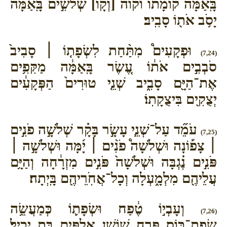
בָּֽאַמָּה֙ קוֹמָת֔וֹ וקוה [וְקָו֙] שְׁלֹשִׁ֣ים בָּֽאַמָּ֔ה
יָסֹ֥ב אֹת֖וֹ סָבִֽיב׃
וּפְקָעִים֩ מִתַּ֨חַת לִשְׂפָת֤וֹ ׀ סָבִיב֙
(7,24)
סֹבְבִ֣ים אֹת֔וֹ עֶ֚שֶׂר בָּֽאַמָּ֔ה מַקִּפִ֥ים
אֶת־הַיָּ֖ם סָבִ֑יב שְׁנֵ֤י טוּרִים֙ הַפְּקָעִ֔ים
יְצֻקִ֖ים בִּיצֻקָתֽוֹ׃
עֹמֵ֞ד עַל־שְׁנֵ֧י עָשָׂ֣ר בָּקָ֗ר שְׁלֹשָׁ֣ה פֹנִ֣ים
(7,25)
׀ צָפ֡וֹנָה וּשְׁלֹשָׁה֩ פֹנִ֨ים ׀ יָ֜מָּה וּשְׁלֹשָׁ֣ה ׀
פֹּנִ֣ים נֶ֗גְבָּה וּשְׁלֹשָׁה֙ פֹּנִ֣ים מִזְרָ֔חָה וְהַיָּ֥ם
עֲלֵיהֶ֖ם מִלְמָ֑עְלָה וְכָל־אֲחֹֽרֵיהֶ֖ם בָּֽיְתָה׃
וְעָבְי֣וֹ טֶ֔פַח וּשְׂפָת֛וֹ כְּמַעֲשֵׂ֥ה
(7,26)
שְׂפַת־כּ֖וֹס פֶּ֣רַח שׁוֹשָׁ֑ן אַלְפַּ֥יִם בַּ֖ת יָכִֽיל׃