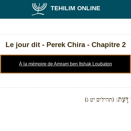
TEHILIM ONLINE
Le jour dit
- Perek Chira - Chapitre 2
À la mémoire de Amram ben Itshak Loubaton
אוֹמֵר. י
(תהילים יט ג)