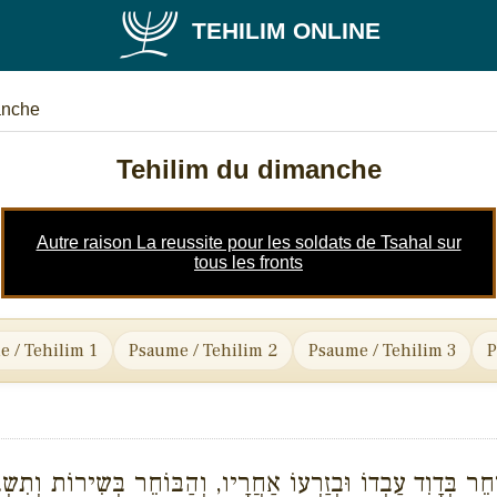
TEHILIM ONLINE
anche
Tehilim du dimanche
Autre raison La reussite pour les soldats de Tsahal sur
tous les fronts
 / Tehilim 1
Psaume / Tehilim 2
Psaume / Tehilim 3
P
ּוֹחֵר בְּדָוִד עַבְדוֹ וּבְזַרְעוֹ אַחֲרָיו, וְהַבּוֹחֵר בְּשִירוֹת וְתִ