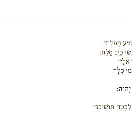
ְׁמַע תְּפִלָּתִי:
שׁוּ כָזָב סֶלָה:
 אֵלָיו:
מּוּ סֶלָה:
 יְהוָה:
לָבֶטַח תּוֹשִׁיבֵנִי: