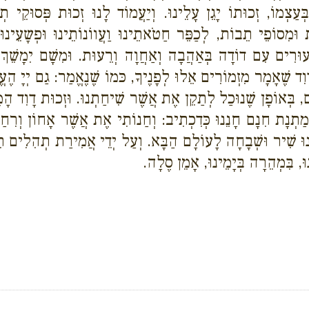
עַצְמוֹ, זְכוּתוֹ יָגֵן עָלֵינוּ. וְיַעֲמוֹד לָנוּ זְכוּת פְּסוּקֵי ת
מִסוֹפֵי תֵבוֹת, לְכַפֵּר חַטֹאתֵינוּ וַעֲווֹנוֹתֵינוּ וּפְשָעֵינוּ
ּרִים עִם דוֹדָה בְּאַהֲבָה וְאַחֲוָה וְרֵעוּת. וּמִשָׁם יִמָשֵׁךְ לָנ
 לְדָוִד שֶׁאָמָר מִזְמוֹרִים אֵלוּ לְפָנֶיךָ, כּמוֹ שֶׁנֶאֱמַר: גַם יְ
, בְּאוֹפָן שֶׁנוּכַל לְתַקֵן אֶת אֲשֶׁר שִׁיחַתְנוּ. וּזְכוּת דָוִד הָמֶל
מַתְנָת חִנָם חָנֵנוּ כְּדִכְתִיב: וְחַנוֹתִי אֶת אֲשֶׁר אָחוֹן וְרִח
הֵינוּ שִׁיר וּשְׁבָחָה לָעוֹלָם הַבָּא. וְעַל יְדֵי אֲמִירַת תְהִלִים
ּ, בִּמְהֵרָה בְּיָמֵינוּ, אָמֵן סֶלָה.