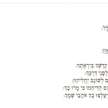
ָּל:
וֶן:
דְשְׁךָ בְּיִרְאָתֶךָ:
נַי דַּרְכֶּךָ:
ָם לְשׁוֹנָם יַחֲלִיקוּן:
ם הַדִּיחֵמוֹ כִּי מָרוּ בָךְ:
יַעְלְצוּ בְךָ אֹהֲבֵי שְׁמֶךָ: