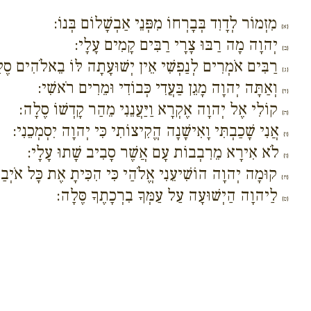
מִזְמוֹר לְדָוִד בְּבָרְחוֹ מִפְּנֵי אַבְשָׁלוֹם בְּנוֹ:
{א}
יְהוָה מָה רַבּוּ צָרָי רַבִּים קָמִים עָלָי:
{ב}
רַבִּים אֹמְרִים לְנַפְשִׁי אֵין יְשׁוּעָתָה לּוֹ בֵאלֹהִים סֶ
{ג}
וְאַתָּה יְהוָה מָגֵן בַּעֲדִי כְּבוֹדִי וּמֵרִים רֹאשִׁי:
{ד}
קוֹלִי אֶל יְהוָה אֶקְרָא וַיַּעֲנֵנִי מֵהַר קָדְשׁוֹ סֶלָה:
{ה}
אֲנִי שָׁכַבְתִּי וָאִישָׁנָה הֱקִיצוֹתִי כִּי יְהוָה יִסְמְכֵנִי:
{ו}
לֹא אִירָא מֵרִבְבוֹת עָם אֲשֶׁר סָבִיב שָׁתוּ עָלָי:
{ז}
קוּמָה יְהוָה הוֹשִׁיעֵנִי אֱלֹהַי כִּי הִכִּיתָ אֶת כָּל אֹיְבַי לֶ
{ח}
לַיהוָה הַיְשׁוּעָה עַל עַמְּךָ בִרְכָתֶךָ סֶּלָה:
{ט}