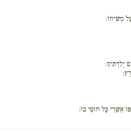
עַל מְשִׁיחוֹ:
 יְלִדְתִּיךָ:
רֶץ:
פּוֹ אַשְׁרֵי כָּל חוֹסֵי בוֹ: