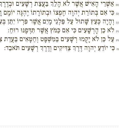
אַשְׁרֵי הָאִישׁ אֲשֶׁר לֹא הָלַךְ בַּעֲצַת רְשָׁעִים וּבְדֶרֶך
{א}
כִּי אִם בְּתוֹרַת יְהוָה חֶפְצוֹ וּבְתוֹרָתוֹ יֶהְגֶּה יוֹמָם וָ
{ב}
וְהָיָה כְּעֵץ שָׁתוּל עַל פַּלְגֵי מָיִם אֲשֶׁר פִּרְיוֹ יִתֵּן בְּע
{ג}
לֹא כֵן הָרְשָׁעִים כִּי אִם כַּמֹּץ אֲשֶׁר תִּדְּפֶנּוּ רוּחַ:
{ד}
עַל כֵּן לֹא יָקֻמוּ רְשָׁעִים בַּמִּשְׁפָּט וְחַטָּאִים בַּעֲדַת צַ
{ה}
כִּי יוֹדֵעַ יְהוָה דֶּרֶךְ צַדִּיקִים וְדֶרֶךְ רְשָׁעִים תֹּאבֵד:
{ו}