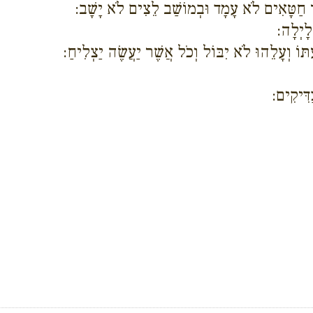
ְ חַטָּאִים לֹא עָמָד וּבְמוֹשַׁב לֵצִים לֹא יָשָׁב:
לָיְלָה:
ִתּוֹ וְעָלֵהוּ לֹא יִבּוֹל וְכֹל אֲשֶׁר יַעֲשֶׂה יַצְלִיחַ:
דִּיקִים: