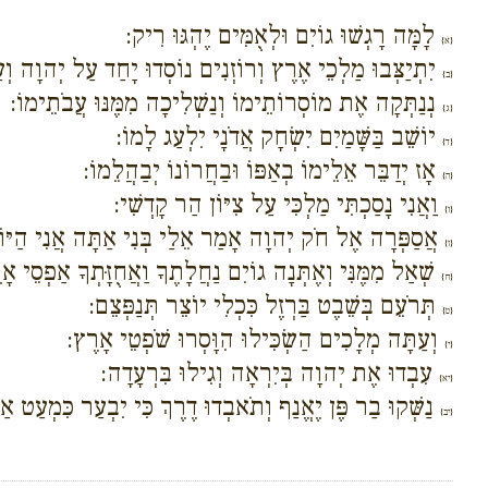
לָמָּה רָגְשׁוּ גוֹיִם וּלְאֻמִּים יֶהְגּוּ רִיק:
{א}
יִתְיַצְּבוּ מַלְכֵי אֶרֶץ וְרוֹזְנִים נוֹסְדוּ יָחַד עַל יְהוָה וְ
{ב}
נְנַתְּקָה אֶת מוֹסְרוֹתֵימוֹ וְנַשְׁלִיכָה מִמֶּנּוּ עֲבֹתֵימוֹ:
{ג}
יוֹשֵׁב בַּשָּׁמַיִם יִשְׂחָק אֲדֹנָי יִלְעַג לָמוֹ:
{ד}
אָז יְדַבֵּר אֵלֵימוֹ בְאַפּוֹ וּבַחֲרוֹנוֹ יְבַהֲלֵמוֹ:
{ה}
וַאֲנִי נָסַכְתִּי מַלְכִּי עַל צִיּוֹן הַר קָדְשִׁי:
{ו}
אֲסַפְּרָה אֶל חֹק יְהוָה אָמַר אֵלַי בְּנִי אַתָּה אֲנִי הַיּוֹם
{ז}
שְׁאַל מִמֶּנִּי וְאֶתְּנָה גוֹיִם נַחֲלָתֶךָ וַאֲחֻזָּתְךָ אַפְסֵי אָ
{ח}
תְּרֹעֵם בְּשֵׁבֶט בַּרְזֶל כִּכְלִי יוֹצֵר תְּנַפְּצֵם:
{ט}
וְעַתָּה מְלָכִים הַשְׂכִּילוּ הִוָּסְרוּ שֹׁפְטֵי אָרֶץ:
{י}
עִבְדוּ אֶת יְהוָה בְּיִרְאָה וְגִילוּ בִּרְעָדָה:
{יא}
נַשְּׁקוּ בַר פֶּן יֶאֱנַף וְתֹאבְדוּ דֶרֶךְ כִּי יִבְעַר כִּמְעַט אַ
{יב}