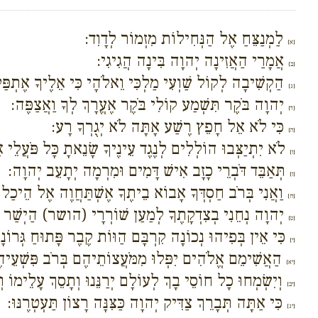
לַמְנַצֵּחַ אֶל הַנְּחִילוֹת מִזְמוֹר לְדָוִד:
{א}
אֲמָרַי הַאֲזִינָה יְהוָה בִּינָה הֲגִיגִי:
{ב}
הַקְשִׁיבָה לְקוֹל שַׁוְעִי מַלְכִּי וֵאלֹהָי כִּי אֵלֶיךָ אֶתְפַּל
{ג}
יְהוָה בֹּקֶר תִּשְׁמַע קוֹלִי בֹּקֶר אֶעֱרָךְ לְךָ וַאֲצַפֶּה:
{ד}
כִּי לֹא אֵל חָפֵץ רֶשַׁע אָתָּה לֹא יְגֻרְךָ רָע:
{ה}
לֹא יִתְיַצְּבוּ הוֹלְלִים לְנֶגֶד עֵינֶיךָ שָׂנֵאתָ כָּל פֹּעֲלֵי אָ
{ו}
תְּאַבֵּד דֹּבְרֵי כָזָב אִישׁ דָּמִים וּמִרְמָה יְתָעֵב יְהוָה:
{ז}
וַאֲנִי בְּרֹב חַסְדְּךָ אָבוֹא בֵיתֶךָ אֶשְׁתַּחֲוֶה אֶל הֵיכַל קָ
{ח}
יְהוָה נְחֵנִי בְצִדְקָתֶךָ לְמַעַן שׁוֹרְרָי (הושר) הַיְשַׁר לְפָ
{ט}
כִּי אֵין בְּפִיהוּ נְכוֹנָה קִרְבָּם הַוּוֹת קֶבֶר פָּתוּחַ גְּרוֹנ
{י}
הַאֲשִׁימֵם אֱלֹהִים יִפְּלוּ מִמֹּעֲצוֹתֵיהֶם בְּרֹב פִּשְׁעֵיהֶ
{יא}
וְיִשְׂמְחוּ כָל חוֹסֵי בָךְ לְעוֹלָם יְרַנֵּנוּ וְתָסֵךְ עָלֵימוֹ וְ
{יב}
כִּי אַתָּה תְּבָרֵךְ צַדִּיק יְהוָה כַּצִּנָּה רָצוֹן תַּעְטְרֶנּוּ:
{יג}