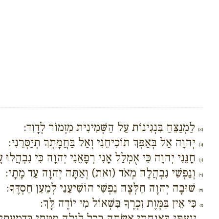
לַמְנַצֵּחַ בִּנְגִינוֹת עַל הַשְּׁמִינִית מִזְמוֹר לְדָוִד:
{א}
יְהוָה אַל בְּאַפְּךָ תוֹכִיחֵנִי וְאַל בַּחֲמָתְךָ תְיַסְּרֵנִי:
{ב}
חָנֵּנִי יְהוָה כִּי אֻמְלַל אָנִי רְפָאֵנִי יְהוָה כִּי נִבְהֲלוּ ע
{ג}
וְנַפְשִׁי נִבְהֲלָה מְאֹד (ואת) וְאַתָּה יְהוָה עַד מָתָי:
{ד}
שׁוּבָה יְהוָה חַלְּצָה נַפְשִׁי הוֹשִׁיעֵנִי לְמַעַן חַסְדֶּךָ:
{ה}
כִּי אֵין בַּמָּוֶת זִכְרֶךָ בִּשְׁאוֹל מִי יוֹדֶה לָּךְ:
{ו}
יָגַעְתִּי בְּאַנְחָתִי אַשְׂחֶה בְכָל לַיְלָה מִטָּתִי בְּדִמְעָתִ