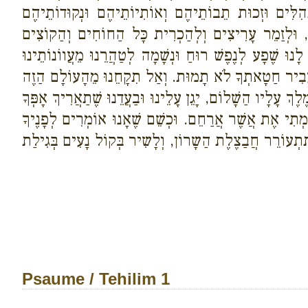
ְהִלִּים וּזְכוּת תֵבוֹתֵיהֶם וְאוֹתִיוֹתֵיהֶם וּנְקוּדוֹתֵיהֶם
, וּלְזַמֵר עָרִיצִים וְלְהַכְרִית כָּל הַחוֹחִים וְהַקוֹצִים
וּ שֶׁפָע לְנֶפֶשׁ רוּחַ וּנְשָׁמָה לְטַהֲרֵנוּ מֵעֲווֹנוֹתֵינוּ
יָ הֶעֱבִיר חַטָאתְךָ לֹא תָמוּת. וְאַל תִקָחֵנוּ מֵהָעוֹלָם הַזֶה
ֶךְ עָלָיו הַשָׁלוֹם, יָגֵן עָלֵינוּ וּבַעֲדֵנוּ שֶׁתַאֲרִיךְ אָפְּךָ
ַמְתִי אֶת אֲשֶׁר אֲרַחֵם. וּכְשֵׁם שֶׁאָנוּ אוֹמְרִים לְפָנֶיךָ
 תִתְעוֹרֵר חֲבַצֶלֶת הַשָרוֹן, וְלָשִיר בְּקוֹל נָעִים בְּגִילַת
Psaume / Tehilim 1