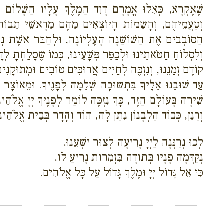
שֶׁאֶקְרָא, כְּאִלוּ אֳמָרָם דָוִד הַמֶלֶךְ עָלָיו הַשָׁלוֹם בְּ
וְטַעֲמֵיהֶם, וְהָשֵמוֹת הָיוֹצְאִים מֵהֶם מֵרָאשֵׁי תֵבוֹת וּ
הַסוֹבְבִים אֶת הַשׁוֹשַׁנָה הָעֶלְיוֹנָה, וּלְחַבֵּר אֵשֶׁת נְעו
וְלִסְלוֹחַ חַטֹאתֵינוּ וּלְכַפֵּר פְּשָׁעֵינוּ, כְּמוֹ שֶׁסָלַחְתָ
קוֹדֶם זְמַנֵנוּ, וְנִזְכֶּה לְחַיִים אֲרוּכִּים טוֹבִים וּמְתוּקָנִים
עַד שׁוּבֵנוּ אֵלָיךָ בִּתְשוּבָה שְׁלֵמָה לְפָנֶיךָ. וּמֵאוֹצָר 
שִׁירָה בָּעוֹלָם הַזֶה, כָּךְ נִזְכֶּה לוֹמַר לְפָנֶיךְ יְיָ אֱלֹ
וְרַנֵן, כְּבוֹד הַלְבָנוֹן נִתַן לָה, הוֹד וְהָדָר בְּבֵית אֱלֹהֵינו
לְכוּ נְרַנְּנָה לַיְיָ נָרִיעָה לְצוּר יִשְׁעֵנוּ.
נְקַדְּמָה פָנָיו בְּתוֹדָה בִּזְמִרוֹת נָרִיעַ לוֹ.
כִּי אֵל גָּדוֹל יְיָ וּמֶלֶךְ גָּדוֹל עַל כָּל אֱלֹהִים.