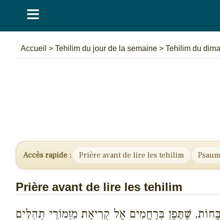
≡
Accueil
>
Tehilim du jour de la semaine
>
Tehilim du dim
Accès rapide :
Prière avant de lire les tehilim
Psaume
Prière avant de lire les tehilim
שְבָּחוֹת, שֶׁתֵּפֶן בְּרַחֲמִים אֶל קְרִיאַת מִזְמוֹרֵי תְהִלִּים