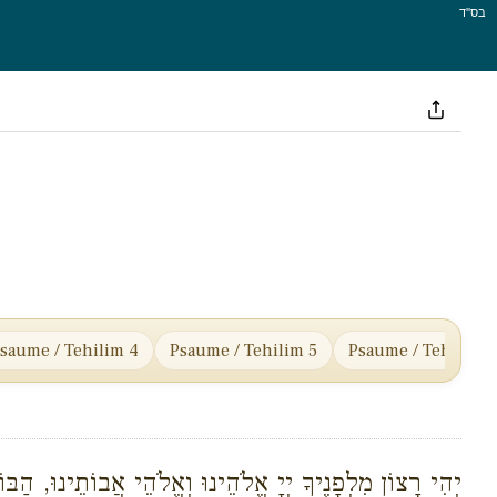
בס''ד
saume / Tehilim 4
Psaume / Tehilim 5
Psaume / Tehilim 6
יְהִי רָצוֹן מִלְפָנֶיךָ יְיָ אֱלֹהֵינוּ וְאֱלֹהֵי אֲבוֹתֵינוּ, הַב