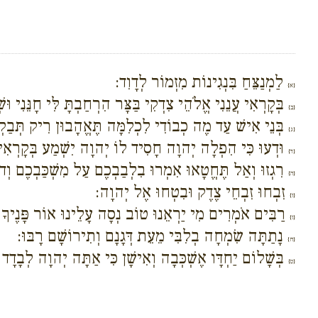
לַמְנַצֵּחַ בִּנְגִינוֹת מִזְמוֹר לְדָוִד:
{א}
בְּקָרְאִי עֲנֵנִי אֱלֹהֵי צִדְקִי בַּצָּר הִרְחַבְתָּ לִּי חָנֵּנִי וּש
{ב}
בְּנֵי אִישׁ עַד מֶה כְבוֹדִי לִכְלִמָּה תֶּאֱהָבוּן רִיק תְּבַקְ
{ג}
וּדְעוּ כִּי הִפְלָה יְהוָה חָסִיד לוֹ יְהוָה יִשְׁמַע בְּקָרְאִי
{ד}
רִגְזוּ וְאַל תֶּחֱטָאוּ אִמְרוּ בִלְבַבְכֶם עַל מִשְׁכַּבְכֶם וְדֹ
{ה}
זִבְחוּ זִבְחֵי צֶדֶק וּבִטְחוּ אֶל יְהוָה:
{ו}
רַבִּים אֹמְרִים מִי יַרְאֵנוּ טוֹב נְסָה עָלֵינוּ אוֹר פָּנֶיךָ
{ז}
נָתַתָּה שִׂמְחָה בְלִבִּי מֵעֵת דְּגָנָם וְתִירוֹשָׁם רָבּוּ:
{ח}
בְּשָׁלוֹם יַחְדָּו אֶשְׁכְּבָה וְאִישָׁן כִּי אַתָּה יְהוָה לְבָדָד 
{ט}