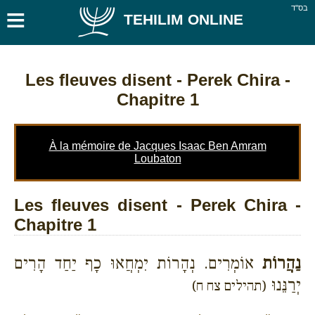
≡
בס''ד
TEHILIM ONLINE
Les fleuves disent
- Perek Chira -
Chapitre 1
À la mémoire de Jacques Isaac Ben Amram
Loubaton
Les fleuves disent - Perek Chira -
Chapitre 1
נַהֲרוֹת
אוֹמְרִים. נְהָרוֹת יִמְחֲאוּ כָף יַחַד הָרִים
יְרַנֵּנוּ
(תהילים צח ח)