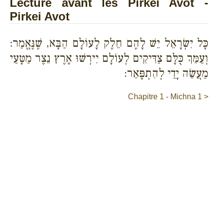
Lecture avant les Pirkei Avot -
Pirkei Avot
כָּל יִשְׂרָאֵל יֵשׁ לָהֶם חֵלֶק לָעוֹלָם הַבָּא, שֶׁנֶּאֱמַר:
וְעַמֵּךְ כֻּלָּם צַדִּיקִים לְעוֹלָם יִירְשׁוּ אָרֶץ נֵצֶר מַטָּעַי
מַעֲשֵׂה יָדַי לְהִתְפָּאֵר:
Chapitre 1 - Michna 1 >