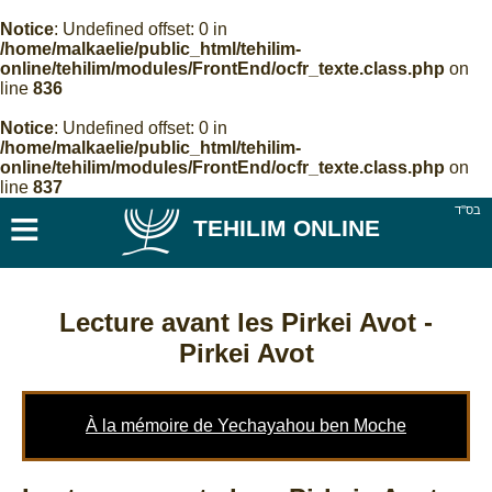
Notice
: Undefined offset: 0 in
/home/malkaelie/public_html/tehilim-
online/tehilim/modules/FrontEnd/ocfr_texte.class.php
on
line
836
Notice
: Undefined offset: 0 in
/home/malkaelie/public_html/tehilim-
online/tehilim/modules/FrontEnd/ocfr_texte.class.php
on
line
837
≡
בס''ד
TEHILIM ONLINE
Lecture avant les Pirkei Avot -
Pirkei Avot
À la mémoire de Yechayahou ben Moche