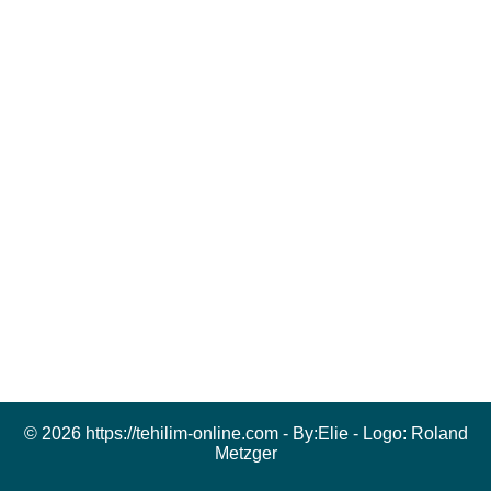
© 2026 https://tehilim-online.com - By:
Elie
- Logo:
Roland
Metzger