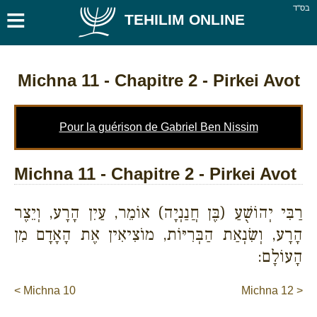
≡
בס''ד
TEHILIM ONLINE
Michna 11
- Chapitre 2 - Pirkei Avot
Pour la guérison de Gabriel Ben Nissim
Michna 11 - Chapitre 2 - Pirkei Avot
רַבִּי יְהוֹשֻׁעַ (בֶּן חֲנַנְיָה) אוֹמֵר, עַיִן הָרָע, וְיֵצֶר
הָרָע, וְשִׂנְאַת הַבְּרִיּוֹת, מוֹצִיאִין אֶת הָאָדָם מִן
הָעוֹלָם:
< Michna 10
Michna 12 >