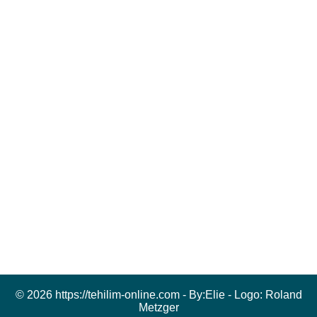
© 2026 https://tehilim-online.com - By:
Elie
- Logo:
Roland
Metzger