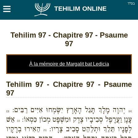
≡
בס''ד
TEHILIM ONLINE
Tehilim 97
- Chapitre 97 - Psaume
97
À la mémoire de Margalit bat Ledicia
Tehilim 97 - Chapitre 97 - Psaume
97
יְהוָה מָלָךְ תָּגֵל הָאָרֶץ יִשְׂמְחוּ אִיִּים רַבִּים:
{א}
{ב}
עָנָן וַעֲרָפֶל סְבִיבָיו צֶדֶק וּמִשְׁפָּט מְכוֹן כִּסְאוֹ:
אֵשׁ
{ג}
לְפָנָיו תֵּלֵךְ וּתְלַהֵט סָבִיב צָרָיו:
הֵאִירוּ בְרָקָיו
{ד}