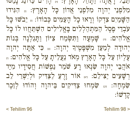
תֵּבֵל רָאֲתָה וַתָּחֵל הָאָרֶץ:
הָרִים כַּדּוֹנַג נָמַסּוּ
{ה}
מִלִּפְנֵי יְהוָה מִלִּפְנֵי אֲדוֹן כָּל הָאָרֶץ:
הִגִּידוּ
{ו}
הַשָּׁמַיִם צִדְקוֹ וְרָאוּ כָל הָעַמִּים כְּבוֹדוֹ:
יֵבֹשׁוּ כָּל
{ז}
עֹבְדֵי פֶסֶל הַמִּתְהַלְלִים בָּאֱלִילִים הִשְׁתַּחֲווּ לוֹ כָּל
אֱלֹהִים:
שָׁמְעָה וַתִּשְׂמַח צִיּוֹן וַתָּגֵלְנָה בְּנוֹת
{ח}
יְהוּדָה לְמַעַן מִשְׁפָּטֶיךָ יְהוָה:
כִּי אַתָּה יְהוָה
{ט}
עֶלְיוֹן עַל כָּל הָאָרֶץ מְאֹד נַעֲלֵיתָ עַל כָּל אֱלֹהִים:
{י}
אֹהֲבֵי יְהוָה שִׂנְאוּ רָע שֹׁמֵר נַפְשׁוֹת חֲסִידָיו מִיַּד
רְשָׁעִים יַצִּילֵם:
אוֹר זָרֻעַ לַצַּדִּיק וּלְיִשְׁרֵי לֵב
{יא}
שִׂמְחָה:
שִׂמְחוּ צַדִּיקִים בַּיהוָה וְהוֹדוּ לְזֵכֶר
{יב}
קָדְשׁוֹ:
< Tehilim 96
Tehilim 98 >