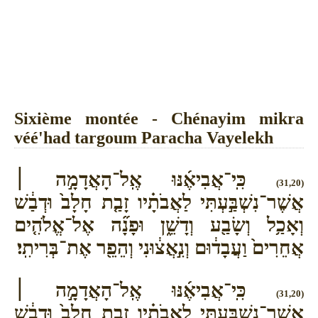
Sixième montée - Chénayim mikra
véé'had targoum Paracha Vayelekh
כִּֽי־אֲבִיאֶ֜נּוּ אֶֽל־הָאֲדָמָ֣ה ׀
(31,20)
אֲשֶׁר־נִשְׁבַּ֣עְתִּי לַאֲבֹתָ֗יו זָבַ֤ת חָלָב֙ וּדְבַ֔שׁ
וְאָכַ֥ל וְשָׂבַ֖ע וְדָשֵׁ֑ן וּפָנָ֞ה אֶל־אֱלֹהִ֤ים
אֲחֵרִים֙ וַעֲבָד֔וּם וְנִ֣אֲצ֔וּנִי וְהֵפֵ֖ר אֶת־בְּרִיתִֽי׃
כִּֽי־אֲבִיאֶ֜נּוּ אֶֽל־הָאֲדָמָ֣ה ׀
(31,20)
אֲשֶׁר־נִשְׁבַּ֣עְתִּי לַאֲבֹתָ֗יו זָבַ֤ת חָלָב֙ וּדְבַ֔שׁ