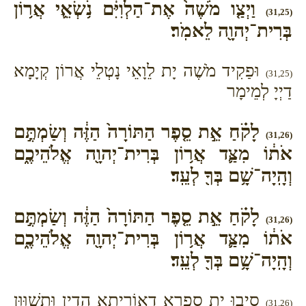
וַיְצַ֤ו מֹשֶׁה֙ אֶת־הַלְוִיִּ֔ם נֹ֥שְׂאֵ֛י אֲר֥וֹן
(31,25)
בְּרִית־יְהוָ֖ה לֵאמֹֽר׃
וּפַקִיד מֹשֶׁה יָת לֵוָאֵי נָטְלֵי אֲרוֹן קְיָמָא
(31,25)
דַיְיָ לְמֵימָר
לָקֹ֗חַ אֵ֣ת סֵ֤פֶר הַתּוֹרָה֙ הַזֶּ֔ה וְשַׂמְתֶּ֣ם
(31,26)
אֹת֔וֹ מִצַּ֛ד אֲר֥וֹן בְּרִית־יְהוָ֖ה אֱלֹהֵיכֶ֑ם
וְהָֽיָה־שָׁ֥ם בְּךָ֖ לְעֵֽד׃
לָקֹ֗חַ אֵ֣ת סֵ֤פֶר הַתּוֹרָה֙ הַזֶּ֔ה וְשַׂמְתֶּ֣ם
(31,26)
אֹת֔וֹ מִצַּ֛ד אֲר֥וֹן בְּרִית־יְהוָ֖ה אֱלֹהֵיכֶ֑ם
וְהָֽיָה־שָׁ֥ם בְּךָ֖ לְעֵֽד׃
סִיבוּ יָת סִפְרָא דְאוֹרַיְתָא הָדֵין וּתְשַׁוּוּן
(31,26)