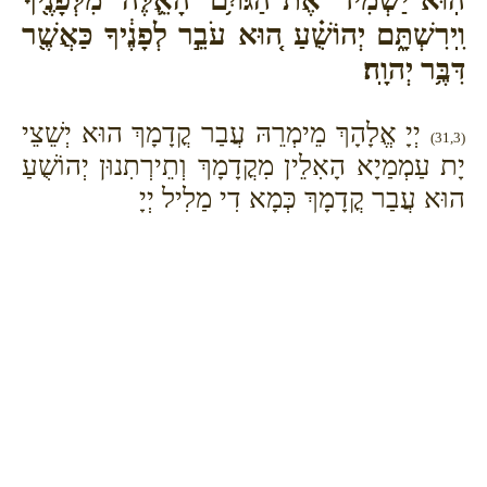
וִֽירִשְׁתָּ֑ם יְהוֹשֻׁ֗עַ ה֚וּא עֹבֵ֣ר לְפָנֶ֔יךָ כַּאֲשֶׁ֖ר
דִּבֶּ֥ר יְהוָֽה׃
יְיָ אֱלָהָךְ מֵימְרֵהּ עֲבַר קֳדָמָךְ הוּא יְשֵׁצֵי
(31,3)
יָת עַמְמַיָא הָאִלֵין מִקֳדָמָךְ וְתֵירְתִנוּן יְהוֹשֻׁעַ
הוּא עֲבַר קֳדָמָךְ כְּמָא דִי מַלִיל יְיָ