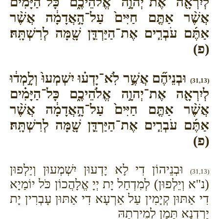
לְיִרְאָ֖ה אֶת־יְהוָ֣ה אֱלֹהֵיכֶ֑ם כָּל־הַיָּמִ֗ים
אֲשֶׁ֨ר אַתֶּ֤ם חַיִּים֙ עַל־הָ֣אֲדָמָ֔ה אֲשֶׁ֨ר
אַתֶּ֜ם עֹבְרִ֧ים אֶת־הַיַּרְדֵּ֛ן שָׁ֖מָּה לְרִשְׁתָּֽהּ׃
(פ)
וּבְנֵיהֶ֞ם אֲשֶׁ֣ר לֹֽא־יָדְע֗וּ יִשְׁמְעוּ֙ וְלָ֣מְד֔וּ
(31,13)
לְיִרְאָ֖ה אֶת־יְהוָ֣ה אֱלֹהֵיכֶ֑ם כָּל־הַיָּמִ֗ים
אֲשֶׁ֨ר אַתֶּ֤ם חַיִּים֙ עַל־הָ֣אֲדָמָ֔ה אֲשֶׁ֨ר
אַתֶּ֜ם עֹבְרִ֧ים אֶת־הַיַּרְדֵּ֛ן שָׁ֖מָּה לְרִשְׁתָּֽהּ׃
(פ)
וּבְנֵיהוֹן דִי לָא יָדְעוּן יִשְׁמְעוּן וְיַלְפוּן
(31,13)
(נ''א וְיֵלְפוּן) לְמִדְחַל יָת יְיָ אֱלָהֲכוֹן כֹּל יוֹמַיָא
דִי אַתּוּן קְיָמִין עַל אַרְעָא דִי אַתּוּן עָבְרִין יָת
יַרְדְנָא תַּמָן לְמֵירְתַהּ