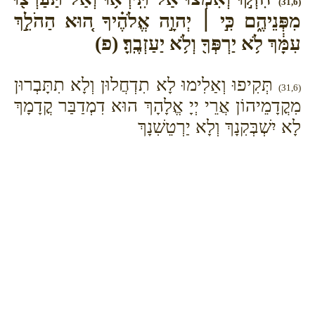
(31,6)
מִפְּנֵיהֶ֑ם כִּ֣י ׀ יְהוָ֣ה אֱלֹהֶ֗יךָ ה֚וּא הַהֹלֵ֣ךְ
עִמָּ֔ךְ לֹ֥א יַרְפְּךָ֖ וְלֹ֥א יַעַזְבֶֽךָּ׃ (פ)
תְּקִיפוּ וְאַלִימוּ לָא תִדְחֲלוּן וְלָא תִתָּבְרוּן
(31,6)
מִקֳדָמֵיהוֹן אֲרֵי יְיָ אֱלָהָךְ הוּא דִמְדַבַּר קֳדָמָךְ
לָא יִשְׁבְּקִנָךְ וְלָא יַרְטֵשִׁנָךְ