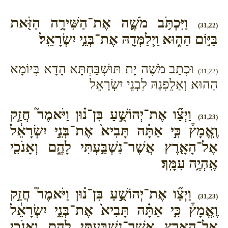
וַיִּכְתֹּ֥ב מֹשֶׁ֛ה אֶת־הַשִּׁירָ֥ה הַזֹּ֖את
(31,22)
בַּיּ֣וֹם הַה֑וּא וַֽיְלַמְּדָ֖הּ אֶת־בְּנֵ֥י יִשְׂרָאֵֽל׃
וּכְתַב מֹשֶׁה יָת תּוּשְׁבַּחְתָּא הָדָא בְּיוֹמָא
(31,22)
הַהוּא וְאַלֵפִנַהּ לִבְנֵי יִשְׂרָאֵל
וַיְצַ֞ו אֶת־יְהוֹשֻׁ֣עַ בִּן־נ֗וּן וַיֹּאמֶר֮ חֲזַ֣ק
(31,23)
וֶֽאֱמָץ֒ כִּ֣י אַתָּ֗ה תָּבִיא֙ אֶת־בְּנֵ֣י יִשְׂרָאֵ֔ל
אֶל־הָאָ֖רֶץ אֲשֶׁר־נִשְׁבַּ֣עְתִּי לָהֶ֑ם וְאָנֹכִ֖י
אֶֽהְיֶ֥ה עִמָּֽךְ׃
וַיְצַ֞ו אֶת־יְהוֹשֻׁ֣עַ בִּן־נ֗וּן וַיֹּאמֶר֮ חֲזַ֣ק
(31,23)
וֶֽאֱמָץ֒ כִּ֣י אַתָּ֗ה תָּבִיא֙ אֶת־בְּנֵ֣י יִשְׂרָאֵ֔ל
אֶל־הָאָ֖רֶץ אֲשֶׁר־נִשְׁבַּ֣עְתִּי לָהֶ֑ם וְאָנֹכִ֖י