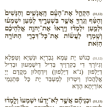
הַקְהֵ֣ל אֶת־הָעָ֗ם הָֽאֲנָשִׁ֤ים וְהַנָּשִׁים֙
(31,12)
וְהַטַּ֔ף וְגֵרְךָ֖ אֲשֶׁ֣ר בִּשְׁעָרֶ֑יךָ לְמַ֨עַן יִשְׁמְע֜וּ
וּלְמַ֣עַן יִלְמְד֗וּ וְיָֽרְאוּ֙ אֶת־יְהוָ֣ה אֱלֹֽהֵיכֶ֔ם
וְשָֽׁמְר֣וּ לַעֲשׂ֔וֹת אֶת־כָּל־דִּבְרֵ֖י הַתּוֹרָ֥ה
הַזֹּֽאת׃
כְּנוֹשׁ יָת עַמָא גֻבְרַיָא וּנְשַׁיָא וְטַּפְלָא
(31,12)
וְגִיוֹרָךְ דִי בְקִרְוָיךְ בְּדִיל דְיִשְׁמְעוּן וּבְדִיל
דְיַלְפוּן (נ''א דְיֵלְפוּן) וְיִדְחֲלוּן מֵקֳדָם יְיָ
אֱלָהֲכוֹן וְיִטְרוּן לְמֶעְבַּד יָת כָּל פִּתְגָמֵי
אוֹרַיְתָא הָדָא
וּבְנֵיהֶ֞ם אֲשֶׁ֣ר לֹֽא־יָדְע֗וּ יִשְׁמְעוּ֙ וְלָ֣מְד֔וּ
(31,13)