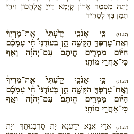
יָתֵהּ מִסְטַר אֲרוֹן קְיָמָא דַיְיָ אֱלָהֲכוֹן וִיהֵי
תַמָן בָּךְ לְסָהִיד
כִּ֣י אָנֹכִ֤י יָדַ֙עְתִּי֙ אֶֽת־מֶרְיְךָ֔
(31,27)
וְאֶֽת־עָרְפְּךָ֖ הַקָּשֶׁ֑ה הֵ֣ן בְּעוֹדֶנִּי֩ חַ֨י עִמָּכֶ֜ם
הַיּ֗וֹם מַמְרִ֤ים הֱיִתֶם֙ עִם־יְהֹוָ֔ה וְאַ֖ף
כִּי־אַחֲרֵ֥י מוֹתִֽי׃
כִּ֣י אָנֹכִ֤י יָדַ֙עְתִּי֙ אֶֽת־מֶרְיְךָ֔
(31,27)
וְאֶֽת־עָרְפְּךָ֖ הַקָּשֶׁ֑ה הֵ֣ן בְּעוֹדֶנִּי֩ חַ֨י עִמָּכֶ֜ם
הַיּ֗וֹם מַמְרִ֤ים הֱיִתֶם֙ עִם־יְהֹוָ֔ה וְאַ֖ף
כִּי־אַחֲרֵ֥י מוֹתִֽי׃
אֲרֵי אֲנָא יְדַעְנָא יָת סַרְבָנוּתָךְ וְיָת
(31,27)