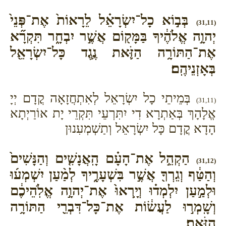
בְּב֣וֹא כָל־יִשְׂרָאֵ֗ל לֵרָאוֹת֙ אֶת־פְּנֵי֙
(31,11)
יְהוָ֣ה אֱלֹהֶ֔יךָ בַּמָּק֖וֹם אֲשֶׁ֣ר יִבְחָ֑ר תִּקְרָ֞א
אֶת־הַתּוֹרָ֥ה הַזֹּ֛את נֶ֥גֶד כָּל־יִשְׂרָאֵ֖ל
בְּאָזְנֵיהֶֽם׃
בְּמֵיתֵי כָל יִשְׂרָאֵל לְאִתְחֲזָאָה קֳדָם יְיָ
(31,11)
אֱלָהָךְ בְּאַתְרָא דִי יִתִּרְעֵי תִּקְרֵי יָת אוֹרַיְתָא
הָדָא קֳדָם כָּל יִשְׂרָאֵל וְתַשְׁמְעִנוּן
הַקְהֵ֣ל אֶת־הָעָ֗ם הָֽאֲנָשִׁ֤ים וְהַנָּשִׁים֙
(31,12)
וְהַטַּ֔ף וְגֵרְךָ֖ אֲשֶׁ֣ר בִּשְׁעָרֶ֑יךָ לְמַ֨עַן יִשְׁמְע֜וּ
וּלְמַ֣עַן יִלְמְד֗וּ וְיָֽרְאוּ֙ אֶת־יְהוָ֣ה אֱלֹֽהֵיכֶ֔ם
וְשָֽׁמְר֣וּ לַעֲשׂ֔וֹת אֶת־כָּל־דִּבְרֵ֖י הַתּוֹרָ֥ה
הַזֹּֽאת׃