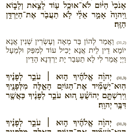
אָנֹכִי֙ הַיּ֔וֹם לֹא־אוּכַ֥ל ע֖וֹד לָצֵ֣את וְלָב֑וֹא
וַֽיהוָה֙ אָמַ֣ר אֵלַ֔י לֹ֥א תַעֲבֹ֖ר אֶת־הַיַּרְדֵּ֥ן
הַזֶּֽה׃
וַאֲמַר לְהוֹן בַּר מְאָה וְעֶשְׂרִין שְׁנִין אֲנָא
(31,2)
יוֹמָא דֵין לֵית אֲנָא יָכִיל עוֹד לְמִפַּק וּלְמֵעָל
וַיְיָ אֲמַר לִי לָא תֵעִבַר יָת יַרְדְנָא הָדֵין
יְהוָ֨ה אֱלֹהֶ֜יךָ ה֣וּא ׀ עֹבֵ֣ר לְפָנֶ֗יךָ
(31,3)
הֽוּא־יַשְׁמִ֞יד אֶת־הַגּוֹיִ֥ם הָאֵ֛לֶּה מִלְּפָנֶ֖יךָ
וִֽירִשְׁתָּ֑ם יְהוֹשֻׁ֗עַ ה֚וּא עֹבֵ֣ר לְפָנֶ֔יךָ כַּאֲשֶׁ֖ר
דִּבֶּ֥ר יְהוָֽה׃
יְהוָ֨ה אֱלֹהֶ֜יךָ ה֣וּא ׀ עֹבֵ֣ר לְפָנֶ֗יךָ
(31,3)
הֽוּא־יַשְׁמִ֞יד אֶת־הַגּוֹיִ֥ם הָאֵ֛לֶּה מִלְּפָנֶ֖יךָ