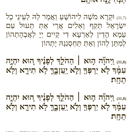
וּקְרָא מֹשֶׁה לִיהוֹשֻׁעַ וַאֲמַר לֵהּ לְעֵינֵי כָל
(31,7)
יִשְׂרָאֵל תְּקַף וְאַלִים אֲרֵי אַתְּ תֵּעוּל עִם
עַמָא הָדֵין לְאַרְעָא דִי קַיִים יְיָ לַאֲבְהָתְהוֹן
לְמִתַּן לְהוֹן וְאַתְּ תַּחְסְנִנַהּ יָתְהוֹן
וַֽיהוָ֞ה ה֣וּא ׀ הַהֹלֵ֣ךְ לְפָנֶ֗יךָ ה֚וּא יִהְיֶ֣ה
(31,8)
עִמָּ֔ךְ לֹ֥א יַרְפְּךָ֖ וְלֹ֣א יַֽעַזְבֶ֑ךָּ לֹ֥א תִירָ֖א וְלֹ֥א
תֵחָֽת׃
וַֽיהוָ֞ה ה֣וּא ׀ הַהֹלֵ֣ךְ לְפָנֶ֗יךָ ה֚וּא יִהְיֶ֣ה
(31,8)
עִמָּ֔ךְ לֹ֥א יַרְפְּךָ֖ וְלֹ֣א יַֽעַזְבֶ֑ךָּ לֹ֥א תִירָ֖א וְלֹ֥א
תֵחָֽת׃