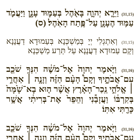
וַיֵּרָ֧א יְהוָ֛ה בָּאֹ֖הֶל בְּעַמּ֣וּד עָנָ֑ן וַיַּעֲמֹ֛ד
(31,15)
עַמּ֥וּד הֶעָנָ֖ן עַל־פֶּ֥תַח הָאֹֽהֶל׃ (ס)
וְאִתְגְלִי יְיָ בְּמַשְׁכְּנָא בְּעַמוּדָא דַעֲנָנָא
(31,15)
וְקָם עַמוּדָא דַעֲנָנָא עַל תְּרַע מַשְׁכְּנָא
וַיֹּ֤אמֶר יְהוָה֙ אֶל־מֹשֶׁ֔ה הִנְּךָ֥ שֹׁכֵ֖ב
(31,16)
עִם־אֲבֹתֶ֑יךָ וְקָם֩ הָעָ֨ם הַזֶּ֜ה וְזָנָ֣ה ׀ אַחֲרֵ֣י
׀ אֱלֹהֵ֣י נֵֽכַר־הָאָ֗רֶץ אֲשֶׁ֨ר ה֤וּא בָא־שָׁ֙מָּה֙
בְּקִרְבּ֔וֹ וַעֲזָבַ֕נִי וְהֵפֵר֙ אֶת־בְּרִיתִ֔י אֲשֶׁ֥ר
כָּרַ֖תִּי אִתּֽוֹ׃
וַיֹּ֤אמֶר יְהוָה֙ אֶל־מֹשֶׁ֔ה הִנְּךָ֥ שֹׁכֵ֖ב
(31,16)
עִם־אֲבֹתֶ֑יךָ וְקָם֩ הָעָ֨ם הַזֶּ֜ה וְזָנָ֣ה ׀ אַחֲרֵ֣י