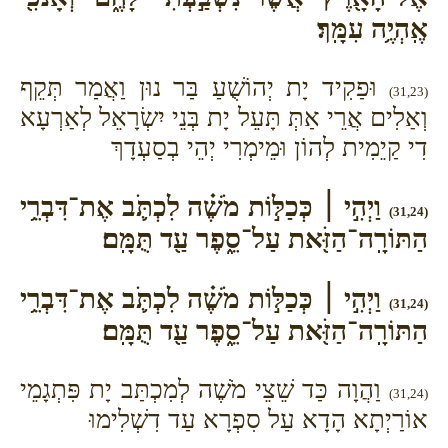
אֶֽהְיֶ֥ה עִמָּֽךְ׃
וּפַקִיד יָת יְהוֹשֻׁעַ בַּר נוּן וַאֲמַר תְּקֵף
(31,23)
וְאַלִים אֲרֵי אַתְּ תָּעֵל יָת בְּנֵי יִשְׂרָאֵל לְאַרְעָא
דִי קַיֵמִית לְהוֹן וּמֵימְרִי יְהֵי בְסַעְדָךְ
וַיְהִ֣י ׀ כְּכַלּ֣וֹת מֹשֶׁ֗ה לִכְתֹּ֛ב אֶת־דִּבְרֵ֥י
(31,24)
הַתּוֹרָֽה־הַזֹּ֖את עַל־סֵ֑פֶר עַ֖ד תֻּמָּֽם׃
וַיְהִ֣י ׀ כְּכַלּ֣וֹת מֹשֶׁ֗ה לִכְתֹּ֛ב אֶת־דִּבְרֵ֥י
(31,24)
הַתּוֹרָֽה־הַזֹּ֖את עַל־סֵ֑פֶר עַ֖ד תֻּמָּֽם׃
וַהֲוָה כַּד שֵׁצֵי מֹשֶׁה לְמִכְתַּב יָת פִּתְגָמֵי
(31,24)
אוֹרַיְתָא הָדָא עַל סִפְרָא עַד דִשְׁלִימוּ