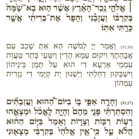
׀ אֱלֹהֵ֣י נֵֽכַר־הָאָ֗רֶץ אֲשֶׁ֨ר ה֤וּא בָא־שָׁ֙מָּה֙
בְּקִרְבּ֔וֹ וַעֲזָבַ֕נִי וְהֵפֵר֙ אֶת־בְּרִיתִ֔י אֲשֶׁ֥ר
כָּרַ֖תִּי אִתּֽוֹ׃
וַאֲמַר יְיָ לְמֹשֶׁה הָא אַתְּ שָׁכֵב עִם
(31,16)
אֲבָהָתָךְ וִיקוּם עַמָא הָדֵין וְיִטְּעֵי בָּתַר טַעֲוַת
עַמְמֵי אַרְעָא דִי הוּא עַל תַּמָן בֵּינֵיהוֹן
וְיִשְׁבְּקוּן דַחַלְתִּי וְיַשְׁנוּן יָת קְיָמִי דִי גְזָרִית
עִמְהוֹן
וְחָרָ֣ה אַפִּ֣י ב֣וֹ בַיּוֹם־הַ֠הוּא וַעֲזַבְתִּ֞ים
(31,17)
וְהִסְתַּרְתִּ֨י פָנַ֤י מֵהֶם֙ וְהָיָ֣ה לֶֽאֱכֹ֔ל וּמְצָאֻ֛הוּ
רָע֥וֹת רַבּ֖וֹת וְצָר֑וֹת וְאָמַר֙ בַּיּ֣וֹם הַה֔וּא
הֲלֹ֗א עַ֣ל כִּֽי־אֵ֤ין אֱלֹהַי֙ בְּקִרְבִּ֔י מְצָא֖וּנִי