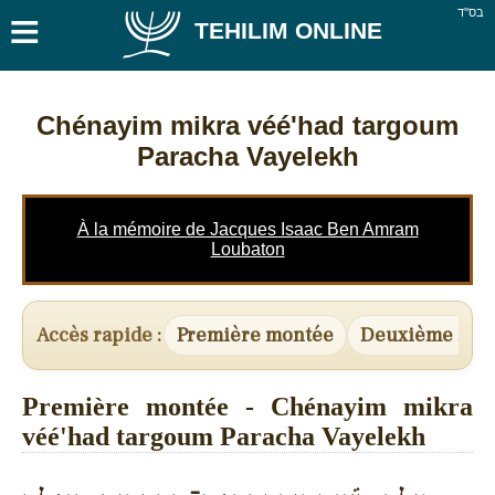
≡
בס''ד
TEHILIM ONLINE
Chénayim mikra véé'had targoum
Paracha Vayelekh
À la mémoire de Jacques Isaac Ben Amram
Loubaton
Accès rapide :
Première montée
Deuxième mon
Première montée - Chénayim mikra
véé'had targoum Paracha Vayelekh