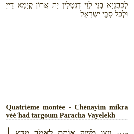
לְכָהֲנַיָא בְּנֵי לְוֵי דְנָטְלִין יָת אֲרוֹן קְיָמָא דַיְיָ
וּלְכָל סָבֵי יִשְׂרָאֵל
Quatrième montée - Chénayim mikra
véé'had targoum Paracha Vayelekh
וַיְצַ֥ו מֹשֶׁ֖ה אוֹתָ֣ם לֵאמֹ֑ר מִקֵּ֣ץ ׀