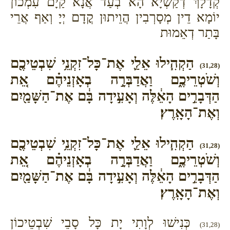
קְדָלָךְ דְקַשְׁיָא הָא בְעַד אֲנָא קַיָם עִמְכוֹן
יוֹמָא דֵין מְסָרְבִין הֲוֵיתוּן קֳדָם יְיָ וְאַף אֲרֵי
בָּתַר דְאֵמוּת
הַקְהִ֧ילוּ אֵלַ֛י אֶת־כָּל־זִקְנֵ֥י שִׁבְטֵיכֶ֖ם
(31,28)
וְשֹׁטְרֵיכֶ֑ם וַאֲדַבְּרָ֣ה בְאָזְנֵיהֶ֗ם אֵ֚ת
הַדְּבָרִ֣ים הָאֵ֔לֶּה וְאָעִ֣ידָה בָּ֔ם אֶת־הַשָּׁמַ֖יִם
וְאֶת־הָאָֽרֶץ׃
הַקְהִ֧ילוּ אֵלַ֛י אֶת־כָּל־זִקְנֵ֥י שִׁבְטֵיכֶ֖ם
(31,28)
וְשֹׁטְרֵיכֶ֑ם וַאֲדַבְּרָ֣ה בְאָזְנֵיהֶ֗ם אֵ֚ת
הַדְּבָרִ֣ים הָאֵ֔לֶּה וְאָעִ֣ידָה בָּ֔ם אֶת־הַשָּׁמַ֖יִם
וְאֶת־הָאָֽרֶץ׃
כְּנִישׁוּ לְוָתִי יָת כָּל סָבֵי שִׁבְטֵיכוֹן
(31,28)