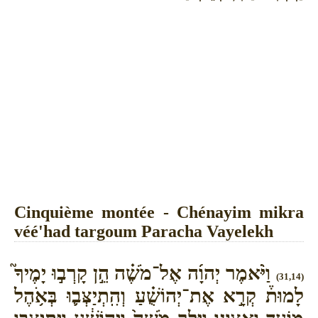
Cinquième montée - Chénayim mikra
véé'had targoum Paracha Vayelekh
וַיֹּ֨אמֶר יְהוָ֜ה אֶל־מֹשֶׁ֗ה הֵ֣ן קָרְב֣וּ יָמֶיךָ֮
(31,14)
לָמוּת֒ קְרָ֣א אֶת־יְהוֹשֻׁ֗עַ וְהִֽתְיַצְּב֛וּ בְּאֹ֥הֶל