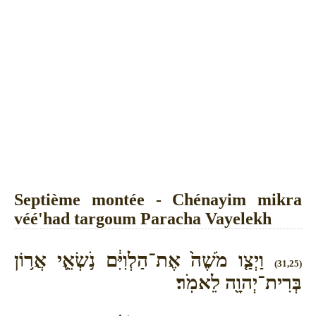
Septième montée - Chénayim mikra
véé'had targoum Paracha Vayelekh
וַיְצַ֤ו מֹשֶׁה֙ אֶת־הַלְוִיִּ֔ם נֹ֥שְׂאֵ֛י אֲר֥וֹן
(31,25)
בְּרִית־יְהוָ֖ה לֵאמֹֽר׃