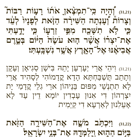
וְ֠הָיָה כִּֽי־תִמְצֶ֨אןָ אֹת֜וֹ רָע֣וֹת רַבּוֹת֮
(31,21)
וְצָרוֹת֒ וְ֠עָנְתָה הַשִּׁירָ֨ה הַזֹּ֤את לְפָנָיו֙ לְעֵ֔ד
כִּ֛י לֹ֥א תִשָּׁכַ֖ח מִפִּ֣י זַרְע֑וֹ כִּ֧י יָדַ֣עְתִּי
אֶת־יִצְר֗וֹ אֲשֶׁ֨ר ה֤וּא עֹשֶׂה֙ הַיּ֔וֹם בְּטֶ֣רֶם
אֲבִיאֶ֔נּוּ אֶל־הָאָ֖רֶץ אֲשֶׁ֥ר נִשְׁבָּֽעְתִּי׃
וִיהֵי אֲרֵי יְעָרְעָן יָתֵהּ בִּישָׁן סַגִיאָן וְעָקָן
(31,21)
וְתָתֵב תֻּשְׁבַּחְתָּא הָדָא קֳדָמוֹהִי לְסָהִיד אֲרֵי
לָא תִתְנְשֵׁי מִפּוּם בֵּנֵיהוֹן ארֵי גִלֵי קֳדָמַי יָת
יִצְרְהוֹן דִי אִנוּן עָבְדִין יוֹמָא דֵין עַד לָא
אָעֵלִנוּן לְאַרְעָא דִי קַיֵמִית
וַיִּכְתֹּ֥ב מֹשֶׁ֛ה אֶת־הַשִּׁירָ֥ה הַזֹּ֖את
(31,22)
בַּיּ֣וֹם הַה֑וּא וַֽיְלַמְּדָ֖הּ אֶת־בְּנֵ֥י יִשְׂרָאֵֽל׃