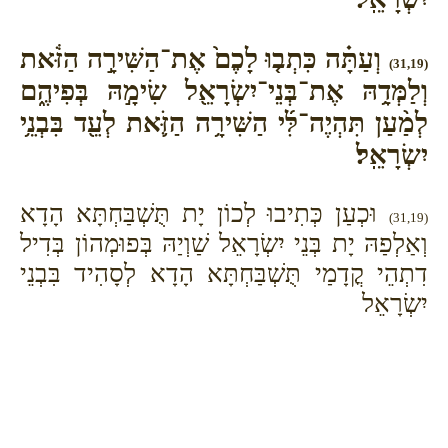
וְעַתָּ֗ה כִּתְב֤וּ לָכֶם֙ אֶת־הַשִּׁירָ֣ה הַזֹּ֔את
(31,19)
וְלַמְּדָ֥הּ אֶת־בְּנֵי־יִשְׂרָאֵ֖ל שִׂימָ֣הּ בְּפִיהֶ֑ם
לְמַ֨עַן תִּהְיֶה־לִּ֜י הַשִּׁירָ֥ה הַזֹּ֛את לְעֵ֖ד בִּבְנֵ֥י
יִשְׂרָאֵֽל׃
וּכְעַן כְּתִיבוּ לְכוֹן יָת תֻּשְׁבַּחְתָּא הָדָא
(31,19)
וְאַלְפַהּ יָת בְּנֵי יִשְׂרָאֵל שַׁוְיַהּ בְּפוּמְהוֹן בְּדִיל
דִתְהֵי קֳדָמַי תֻּשְׁבַּחְתָּא הָדָא לְסָהִיד בִּבְנֵי
יִשְׂרָאֵל