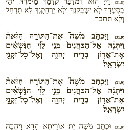
וַיְיָ הוּא דִמְדַבַּר קֳדָמָךְ מֵימְרֵהּ יְהֵי
(31,8)
בְסַעְדָךְ לָא יִשְׁבְּקִנָךְ וְלָא יַרְחֵקִנָךְ לָא תִדְחַל
וְלָא תִתְּבַר
וַיִּכְתֹּ֣ב מֹשֶׁה֮ אֶת־הַתּוֹרָ֣ה הַזֹּאת֒
(31,9)
וַֽיִּתְּנָ֗הּ אֶל־הַכֹּהֲנִים֙ בְּנֵ֣י לֵוִ֔י הַנֹּ֣שְׂאִ֔ים
אֶת־אֲר֖וֹן בְּרִ֣ית יְהוָ֑ה וְאֶל־כָּל־זִקְנֵ֖י
יִשְׂרָאֵֽל׃
וַיִּכְתֹּ֣ב מֹשֶׁה֮ אֶת־הַתּוֹרָ֣ה הַזֹּאת֒
(31,9)
וַֽיִּתְּנָ֗הּ אֶל־הַכֹּהֲנִים֙ בְּנֵ֣י לֵוִ֔י הַנֹּ֣שְׂאִ֔ים
אֶת־אֲר֖וֹן בְּרִ֣ית יְהוָ֑ה וְאֶל־כָּל־זִקְנֵ֖י
יִשְׂרָאֵֽל׃
וּכְתַב מֹשֶׁה יָת אוֹרַיְתָא הָדָא וִיהָבַהּ
(31,9)