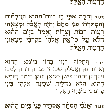
הָרָע֥וֹת הָאֵֽלֶּה׃
וְחָרָ֣ה אַפִּ֣י ב֣וֹ בַיּוֹם־הַ֠הוּא וַעֲזַבְתִּ֞ים
(31,17)
וְהִסְתַּרְתִּ֨י פָנַ֤י מֵהֶם֙ וְהָיָ֣ה לֶֽאֱכֹ֔ל וּמְצָאֻ֛הוּ
רָע֥וֹת רַבּ֖וֹת וְצָר֑וֹת וְאָמַר֙ בַּיּ֣וֹם הַה֔וּא
הֲלֹ֗א עַ֣ל כִּֽי־אֵ֤ין אֱלֹהַי֙ בְּקִרְבִּ֔י מְצָא֖וּנִי
הָרָע֥וֹת הָאֵֽלֶּה׃
וְיִתְקוֹף רָגְזִי בְהוֹן בְּיוֹמָא הַהוּא
(31,17)
וְאַרְחֵקִנוּן וֶאֱסַלֵק שְׁכִנְתִּי מִנְהוֹן וִיהוֹן לְמִבַּז
וִיעָרְעַן יָתְהוֹן בִּישָׁן סַגִיאָן וְעָקָן וְיֵימַר בְּיוֹמָא
הַהוּא הֲלָא מִדְלֵית שְׁכִינַת אֱלָהַי בֵּינִי
עָרְעוּנִי בִּישַׁיָא הָאִלֵין
וְאָנֹכִ֗י הַסְתֵּ֨ר אַסְתִּ֤יר פָּנַי֙ בַּיּ֣וֹם הַה֔וּא
(31,18)