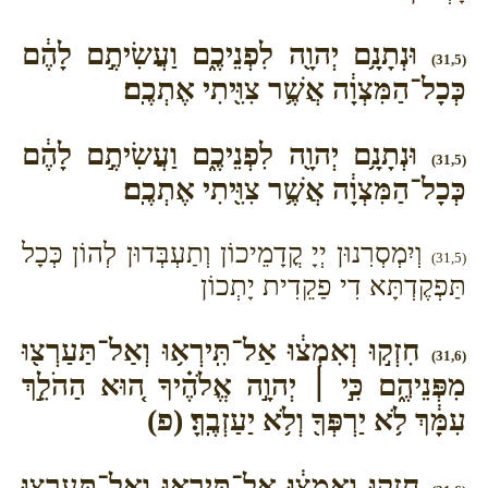
וּנְתָנָ֥ם יְהוָ֖ה לִפְנֵיכֶ֑ם וַעֲשִׂיתֶ֣ם לָהֶ֔ם
(31,5)
כְּכָל־הַמִּצְוָ֔ה אֲשֶׁ֥ר צִוִּ֖יתִי אֶתְכֶֽם׃
וּנְתָנָ֥ם יְהוָ֖ה לִפְנֵיכֶ֑ם וַעֲשִׂיתֶ֣ם לָהֶ֔ם
(31,5)
כְּכָל־הַמִּצְוָ֔ה אֲשֶׁ֥ר צִוִּ֖יתִי אֶתְכֶֽם׃
וְיִמְסְרִנוּן יְיָ קֳדָמֵיכוֹן וְתַעְבְּדוּן לְהוֹן כְּכָל
(31,5)
תַּפְקֶדְתָּא דִי פַקֵדִית יָתְכוֹן
חִזְק֣וּ וְאִמְצ֔וּ אַל־תִּֽירְא֥וּ וְאַל־תַּעַרְצ֖וּ
(31,6)
מִפְּנֵיהֶ֑ם כִּ֣י ׀ יְהוָ֣ה אֱלֹהֶ֗יךָ ה֚וּא הַהֹלֵ֣ךְ
עִמָּ֔ךְ לֹ֥א יַרְפְּךָ֖ וְלֹ֥א יַעַזְבֶֽךָּ׃ (פ)
חִזְק֣וּ וְאִמְצ֔וּ אַל־תִּֽירְא֥וּ וְאַל־תַּעַרְצ֖וּ