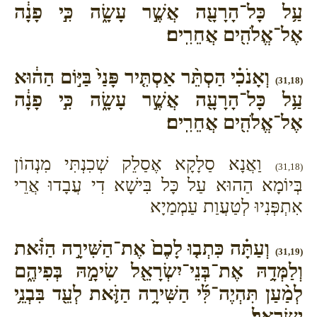
עַ֥ל כָּל־הָרָעָ֖ה אֲשֶׁ֣ר עָשָׂ֑ה כִּ֣י פָנָ֔ה
אֶל־אֱלֹהִ֖ים אֲחֵרִֽים׃
וְאָנֹכִ֗י הַסְתֵּ֨ר אַסְתִּ֤יר פָּנַי֙ בַּיּ֣וֹם הַה֔וּא
(31,18)
עַ֥ל כָּל־הָרָעָ֖ה אֲשֶׁ֣ר עָשָׂ֑ה כִּ֣י פָנָ֔ה
אֶל־אֱלֹהִ֖ים אֲחֵרִֽים׃
וַאֲנָא סַלָקָא אֶסַלֵק שְׁכִנְתִּי מִנְהוֹן
(31,18)
בְּיוֹמָא הַהוּא עַל כָּל בִּישָׁא דִי עֲבָדוּ אֲרֵי
אִתְפְּנִיוּ לְטַעֲוַת עַמְמַיָא
וְעַתָּ֗ה כִּתְב֤וּ לָכֶם֙ אֶת־הַשִּׁירָ֣ה הַזֹּ֔את
(31,19)
וְלַמְּדָ֥הּ אֶת־בְּנֵי־יִשְׂרָאֵ֖ל שִׂימָ֣הּ בְּפִיהֶ֑ם
לְמַ֨עַן תִּהְיֶה־לִּ֜י הַשִּׁירָ֥ה הַזֹּ֛את לְעֵ֖ד בִּבְנֵ֥י
יִשְׂרָאֵֽל׃