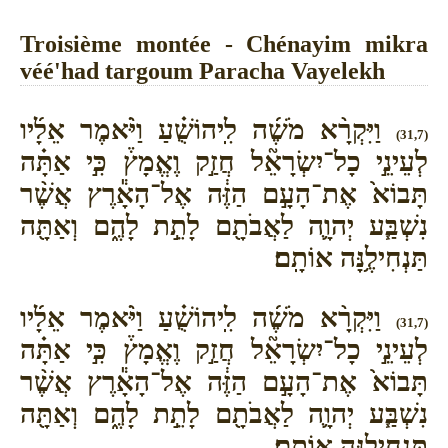
Troisième montée - Chénayim mikra
véé'had targoum Paracha Vayelekh
וַיִּקְרָ֨א מֹשֶׁ֜ה לִֽיהוֹשֻׁ֗עַ וַיֹּ֨אמֶר אֵלָ֜יו
(31,7)
לְעֵינֵ֣י כָל־יִשְׂרָאֵ֘ל חֲזַ֣ק וֶאֱמָץ֒ כִּ֣י אַתָּ֗ה
תָּבוֹא֙ אֶת־הָעָ֣ם הַזֶּ֔ה אֶל־הָאָ֕רֶץ אֲשֶׁ֨ר
נִשְׁבַּ֧ע יְהוָ֛ה לַאֲבֹתָ֖ם לָתֵ֣ת לָהֶ֑ם וְאַתָּ֖ה
תַּנְחִילֶ֥נָּה אוֹתָֽם׃
וַיִּקְרָ֨א מֹשֶׁ֜ה לִֽיהוֹשֻׁ֗עַ וַיֹּ֨אמֶר אֵלָ֜יו
(31,7)
לְעֵינֵ֣י כָל־יִשְׂרָאֵ֘ל חֲזַ֣ק וֶאֱמָץ֒ כִּ֣י אַתָּ֗ה
תָּבוֹא֙ אֶת־הָעָ֣ם הַזֶּ֔ה אֶל־הָאָ֕רֶץ אֲשֶׁ֨ר
נִשְׁבַּ֧ע יְהוָ֛ה לַאֲבֹתָ֖ם לָתֵ֣ת לָהֶ֑ם וְאַתָּ֖ה
תַּנְחִילֶ֥נָּה אוֹתָֽם׃