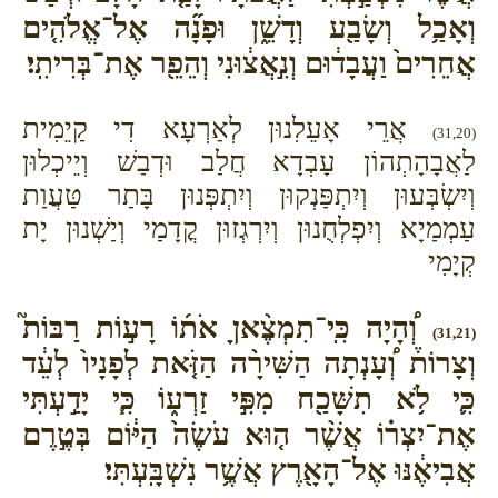
וְאָכַ֥ל וְשָׂבַ֖ע וְדָשֵׁ֑ן וּפָנָ֞ה אֶל־אֱלֹהִ֤ים
אֲחֵרִים֙ וַעֲבָד֔וּם וְנִ֣אֲצ֔וּנִי וְהֵפֵ֖ר אֶת־בְּרִיתִֽי׃
אֲרֵי אָעֵלִנוּן לְאַרְעָא דִי קַיֵמִית
(31,20)
לַאֲבָהָתְהוֹן עָבְדָא חֲלַב וּדְבַשׁ וְיֵיכְלוּן
וְיִשְׂבְּעוּן וְיִתְפַּנְקוּן וְיִתְפְּנוּן בָּתַר טַּעֲוַת
עַמְמַיָא וְיִפְלְחֻנוּן וְיִרְגְזוּן קֳדָמַי וְיַשְׁנוּן יָת
קְיָמִי
וְ֠הָיָה כִּֽי־תִמְצֶ֨אןָ אֹת֜וֹ רָע֣וֹת רַבּוֹת֮
(31,21)
וְצָרוֹת֒ וְ֠עָנְתָה הַשִּׁירָ֨ה הַזֹּ֤את לְפָנָיו֙ לְעֵ֔ד
כִּ֛י לֹ֥א תִשָּׁכַ֖ח מִפִּ֣י זַרְע֑וֹ כִּ֧י יָדַ֣עְתִּי
אֶת־יִצְר֗וֹ אֲשֶׁ֨ר ה֤וּא עֹשֶׂה֙ הַיּ֔וֹם בְּטֶ֣רֶם
אֲבִיאֶ֔נּוּ אֶל־הָאָ֖רֶץ אֲשֶׁ֥ר נִשְׁבָּֽעְתִּי׃