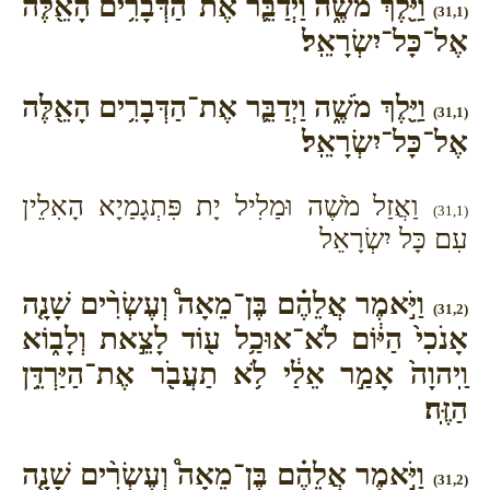
וַיֵּ֖לֶךְ מֹשֶׁ֑ה וַיְדַבֵּ֛ר אֶת־הַדְּבָרִ֥ים הָאֵ֖לֶּה
(31,1)
אֶל־כָּל־יִשְׂרָאֵֽל׃
וַיֵּ֖לֶךְ מֹשֶׁ֑ה וַיְדַבֵּ֛ר אֶת־הַדְּבָרִ֥ים הָאֵ֖לֶּה
(31,1)
אֶל־כָּל־יִשְׂרָאֵֽל׃
וַאֲזַל מֹשֶׁה וּמַלִיל יָת פִּתְגָמַיָא הָאִלֵין
(31,1)
עִם כָּל יִשְׂרָאֵל
וַיֹּ֣אמֶר אֲלֵהֶ֗ם בֶּן־מֵאָה֩ וְעֶשְׂרִ֨ים שָׁנָ֤ה
(31,2)
אָנֹכִי֙ הַיּ֔וֹם לֹא־אוּכַ֥ל ע֖וֹד לָצֵ֣את וְלָב֑וֹא
וַֽיהוָה֙ אָמַ֣ר אֵלַ֔י לֹ֥א תַעֲבֹ֖ר אֶת־הַיַּרְדֵּ֥ן
הַזֶּֽה׃
וַיֹּ֣אמֶר אֲלֵהֶ֗ם בֶּן־מֵאָה֩ וְעֶשְׂרִ֨ים שָׁנָ֤ה
(31,2)