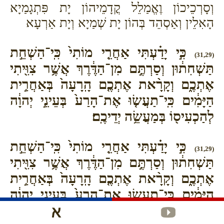
וְסָרְכֵיכוֹן וֶאֱמַלֵל קֳדָמֵיהוֹן יָת פִּתְגָמַיָא
הָאִלֵין וְאַסְהֵד בְּהוֹן יָת שְׁמַיָא וְיָת אַרְעָא
כִּ֣י יָדַ֗עְתִּי אַחֲרֵ֤י מוֹתִי֙ כִּֽי־הַשְׁחֵ֣ת
(31,29)
תַּשְׁחִת֔וּן וְסַרְתֶּ֣ם מִן־הַדֶּ֔רֶךְ אֲשֶׁ֥ר צִוִּ֖יתִי
אֶתְכֶ֑ם וְקָרָ֨את אֶתְכֶ֤ם הָֽרָעָה֙ בְּאַחֲרִ֣ית
הַיָּמִ֔ים כִּֽי־תַעֲשׂ֤וּ אֶת־הָרַע֙ בְּעֵינֵ֣י יְהוָ֔ה
לְהַכְעִיס֖וֹ בְּמַעֲשֵׂ֥ה יְדֵיכֶֽם׃
כִּ֣י יָדַ֗עְתִּי אַחֲרֵ֤י מוֹתִי֙ כִּֽי־הַשְׁחֵ֣ת
(31,29)
תַּשְׁחִת֔וּן וְסַרְתֶּ֣ם מִן־הַדֶּ֔רֶךְ אֲשֶׁ֥ר צִוִּ֖יתִי
אֶתְכֶ֑ם וְקָרָ֨את אֶתְכֶ֤ם הָֽרָעָה֙ בְּאַחֲרִ֣ית
הַיָּמִ֔ים כִּֽי־תַעֲשׂ֤וּ אֶת־הָרַע֙ בְּעֵינֵ֣י יְהוָ֔ה
לְהַכְעִיס֖וֹ בְּמַעֲשֵׂ֥ה יְדֵיכֶֽם׃