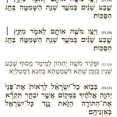
(31,10)
שֶׁ֣בַע שָׁנִ֗ים בְּמֹעֵ֛ד שְׁנַ֥ת הַשְּׁמִטָּ֖ה בְּחַ֥ג
הַסֻּכּֽוֹת׃
וַיְצַ֥ו מֹשֶׁ֖ה אוֹתָ֣ם לֵאמֹ֑ר מִקֵּ֣ץ ׀
(31,10)
שֶׁ֣בַע שָׁנִ֗ים בְּמֹעֵ֛ד שְׁנַ֥ת הַשְּׁמִטָּ֖ה בְּחַ֥ג
הַסֻּכּֽוֹת׃
וּפַקִיד מֹשֶׁה יָתְהוֹן לְמֵימָר מִסוֹף שְׁבַע
(31,10)
שְׁנִין בִּזְמַן שַׁתָּא דִשְׁמִטְתָא בְּחַגָא דְמְטַלַיָא
בְּב֣וֹא כָל־יִשְׂרָאֵ֗ל לֵרָאוֹת֙ אֶת־פְּנֵי֙
(31,11)
יְהוָ֣ה אֱלֹהֶ֔יךָ בַּמָּק֖וֹם אֲשֶׁ֣ר יִבְחָ֑ר תִּקְרָ֞א
אֶת־הַתּוֹרָ֥ה הַזֹּ֛את נֶ֥גֶד כָּל־יִשְׂרָאֵ֖ל
בְּאָזְנֵיהֶֽם׃