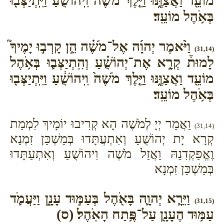
מוֹעֵ֖ד וַאֲצַוֶּ֑נּוּ וַיֵּ֤לֶךְ מֹשֶׁה֙ וִֽיהוֹשֻׁ֔עַ וַיִּֽתְיַצְּב֖וּ
בְּאֹ֥הֶל מוֹעֵֽד׃
וַיֹּ֨אמֶר יְהוָ֜ה אֶל־מֹשֶׁ֗ה הֵ֣ן קָרְב֣וּ יָמֶיךָ֮
(31,14)
לָמוּת֒ קְרָ֣א אֶת־יְהוֹשֻׁ֗עַ וְהִֽתְיַצְּב֛וּ בְּאֹ֥הֶל
מוֹעֵ֖ד וַאֲצַוֶּ֑נּוּ וַיֵּ֤לֶךְ מֹשֶׁה֙ וִֽיהוֹשֻׁ֔עַ וַיִּֽתְיַצְּב֖וּ
בְּאֹ֥הֶל מוֹעֵֽד׃
וַאֲמַר יְיָ לְמֹשֶׁה הָא קְרִיבוּ יוֹמָיךְ לִמְמַת
(31,14)
קְרָא יָת יְהוֹשֻׁעַ וְאִתְעֲתָּדוּ בְּמַשְׁכַּן זִמְנָא
וֶאֱפַקְדִנֵהּ וַאֲזַל מֹשֶׁה וִיהוֹשֻׁעַ וְאִתְעַתָּדוּ
בְּמַשְׁכַּן זִמְנָא
וַיֵּרָ֧א יְהוָ֛ה בָּאֹ֖הֶל בְּעַמּ֣וּד עָנָ֑ן וַיַּעֲמֹ֛ד
(31,15)
עַמּ֥וּד הֶעָנָ֖ן עַל־פֶּ֥תַח הָאֹֽהֶל׃ (ס)