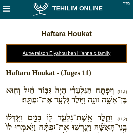
≡
בס''ד
TEHILIM ONLINE
Haftara Houkat
Autre raison Elyahou ben H'anna & family
Haftara Houkat - (Juges 11)
וְיִפְתָּ֣ח הַגִּלְעָדִ֗י הָיָה֙ גִּבּ֣וֹר חַ֔יִל וְה֖וּא
(11,1)
בֶּן־אִשָּׁ֣ה זוֹנָ֑ה וַיּ֥וֹלֶד גִּלְעָ֖ד אֶת־יִפְתָּֽח׃
וַתֵּ֧לֶד אֵֽשֶׁת־גִּלְעָ֛ד ל֖וֹ בָּנִ֑ים וַיִּגְדְּל֨וּ
(11,2)
בְֽנֵי־הָאִשָּׁ֜ה וַיְגָרְשׁ֣וּ אֶת־יִפְתָּ֗ח וַיֹּ֤אמְרוּ לוֹ֙