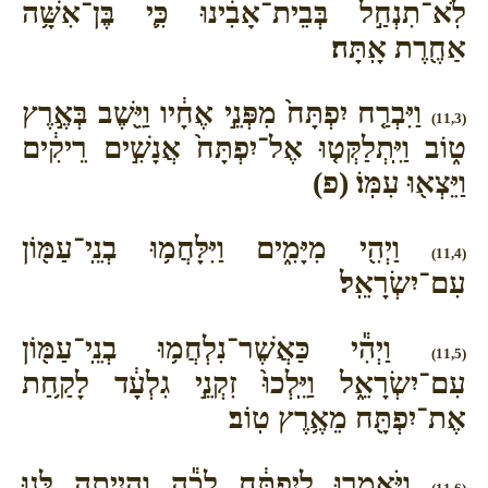
לֹֽא־תִנְחַ֣ל בְּבֵית־אָבִ֔ינוּ כִּ֛י בֶּן־אִשָּׁ֥ה
אַחֶ֖רֶת אָֽתָּה׃
וַיִּבְרַ֤ח יִפְתָּח֙ מִפְּנֵ֣י אֶחָ֔יו וַיֵּ֖שֶׁב בְּאֶ֣רֶץ
(11,3)
ט֑וֹב וַיִּֽתְלַקְּט֤וּ אֶל־יִפְתָּח֙ אֲנָשִׁ֣ים רֵיקִ֔ים
וַיֵּצְא֖וּ עִמּֽוֹ׃ (פ)
וַיְהִ֖י מִיָּמִ֑ים וַיִּלָּחֲמ֥וּ בְנֵֽי־עַמּ֖וֹן
(11,4)
עִם־יִשְׂרָאֵֽל׃
וַיְהִ֕י כַּאֲשֶׁר־נִלְחֲמ֥וּ בְנֵֽי־עַמּ֖וֹן
(11,5)
עִם־יִשְׂרָאֵ֑ל וַיֵּֽלְכוּ֙ זִקְנֵ֣י גִלְעָ֔ד לָקַ֥חַת
אֶת־יִפְתָּ֖ח מֵאֶ֥רֶץ טֽוֹב׃
וַיֹּאמְר֣וּ לְיִפְתָּ֔ח לְכָ֕ה וְהָיִ֥יתָה לָּ֖נוּ