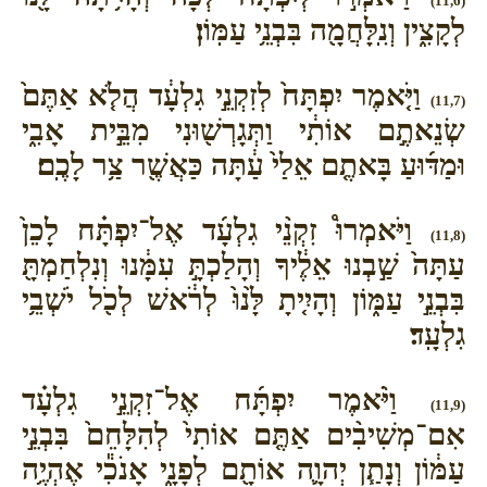
(11,6)
לְקָצִ֑ין וְנִֽלָּחֲמָ֖ה בִּבְנֵ֥י עַמּֽוֹן׃
וַיֹּ֤אמֶר יִפְתָּח֙ לְזִקְנֵ֣י גִלְעָ֔ד הֲלֹ֤א אַתֶּם֙
(11,7)
שְׂנֵאתֶ֣ם אוֹתִ֔י וַתְּגָרְשׁ֖וּנִי מִבֵּ֣ית אָבִ֑י
וּמַדּ֜וּעַ בָּאתֶ֤ם אֵלַי֙ עַ֔תָּה כַּאֲשֶׁ֖ר צַ֥ר לָכֶֽם׃
וַיֹּאמְרוּ֩ זִקְנֵ֨י גִלְעָ֜ד אֶל־יִפְתָּ֗ח לָכֵן֙
(11,8)
עַתָּה֙ שַׁ֣בְנוּ אֵלֶ֔יךָ וְהָלַכְתָּ֣ עִמָּ֔נוּ וְנִלְחַמְתָּ֖
בִּבְנֵ֣י עַמּ֑וֹן וְהָיִ֤יתָ לָּ֙נוּ֙ לְרֹ֔אשׁ לְכֹ֖ל יֹשְׁבֵ֥י
גִלְעָֽד׃
וַיֹּ֨אמֶר יִפְתָּ֜ח אֶל־זִקְנֵ֣י גִלְעָ֗ד
(11,9)
אִם־מְשִׁיבִ֨ים אַתֶּ֤ם אוֹתִי֙ לְהִלָּחֵם֙ בִּבְנֵ֣י
עַמּ֔וֹן וְנָתַ֧ן יְהוָ֛ה אוֹתָ֖ם לְפָנָ֑י אָנֹכִ֕י אֶהְיֶ֥ה