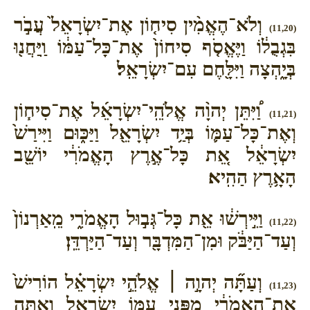
וְלֹא־הֶאֱמִ֨ין סִיח֤וֹן אֶת־יִשְׂרָאֵל֙ עֲבֹ֣ר
(11,20)
בִּגְבֻל֔וֹ וַיֶּאֱסֹ֤ף סִיחוֹן֙ אֶת־כָּל־עַמּ֔וֹ וַֽיַּחֲנ֖וּ
בְּיָ֑הְצָה וַיִּלָּ֖חֶם עִם־יִשְׂרָאֵֽל׃
וַ֠יִּתֵּן יְהוָ֨ה אֱלֹהֵֽי־יִשְׂרָאֵ֜ל אֶת־סִיח֧וֹן
(11,21)
וְאֶת־כָּל־עַמּ֛וֹ בְּיַ֥ד יִשְׂרָאֵ֖ל וַיַּכּ֑וּם וַיִּירַשׁ֙
יִשְׂרָאֵ֔ל אֵ֚ת כָּל־אֶ֣רֶץ הָאֱמֹרִ֔י יוֹשֵׁ֖ב
הָאָ֥רֶץ הַהִֽיא׃
וַיִּ֣ירְשׁ֔וּ אֵ֖ת כָּל־גְּב֣וּל הָאֱמֹרִ֑י מֵֽאַרְנוֹן֙
(11,22)
וְעַד־הַיַּבֹּ֔ק וּמִן־הַמִּדְבָּ֖ר וְעַד־הַיַּרְדֵּֽן׃
וְעַתָּ֞ה יְהוָ֣ה ׀ אֱלֹהֵ֣י יִשְׂרָאֵ֗ל הוֹרִישׁ֙
(11,23)
אֶת־הָ֣אֱמֹרִ֔י מִפְּנֵ֖י עַמּ֣וֹ יִשְׂרָאֵ֑ל וְאַתָּ֖ה