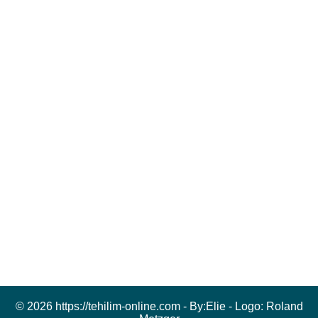
© 2026 https://tehilim-online.com - By:
Elie
- Logo:
Roland