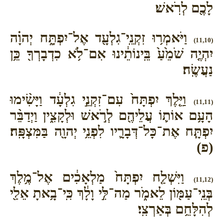
לָכֶ֖ם לְרֹֽאשׁ׃
וַיֹּאמְר֥וּ זִקְנֵֽי־גִלְעָ֖ד אֶל־יִפְתָּ֑ח יְהוָ֗ה
(11,10)
יִהְיֶ֤ה שֹׁמֵ֙עַ֙ בֵּֽינוֹתֵ֔ינוּ אִם־לֹ֥א כִדְבָרְךָ֖ כֵּ֥ן
נַעֲשֶֽׂה׃
וַיֵּ֤לֶךְ יִפְתָּח֙ עִם־זִקְנֵ֣י גִלְעָ֔ד וַיָּשִׂ֨ימוּ
(11,11)
הָעָ֥ם אוֹת֛וֹ עֲלֵיהֶ֖ם לְרֹ֣אשׁ וּלְקָצִ֑ין וַיְדַבֵּ֨ר
יִפְתָּ֧ח אֶת־כָּל־דְּבָרָ֛יו לִפְנֵ֥י יְהוָ֖ה בַּמִּצְפָּֽה׃
(פ)
וַיִּשְׁלַ֤ח יִפְתָּח֙ מַלְאָכִ֔ים אֶל־מֶ֥לֶךְ
(11,12)
בְּנֵֽי־עַמּ֖וֹן לֵאמֹ֑ר מַה־לִּ֣י וָלָ֔ךְ כִּֽי־בָ֥אתָ אֵלַ֖י
לְהִלָּחֵ֥ם בְּאַרְצִֽי׃