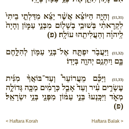
וְהָיָ֣ה הַיּוֹצֵ֗א אֲשֶׁ֨ר יֵצֵ֜א מִדַּלְתֵ֤י בֵיתִי֙
(11,31)
לִקְרָאתִ֔י בְּשׁוּבִ֥י בְשָׁל֖וֹם מִבְּנֵ֣י עַמּ֑וֹן וְהָיָה֙
לַֽיהוָ֔ה וְהַעֲלִיתִ֖הוּ עוֹלָֽה׃ (פ)
וַיַּעֲבֹ֥ר יִפְתָּ֛ח אֶל־בְּנֵ֥י עַמּ֖וֹן לְהִלָּ֣חֶם
(11,32)
בָּ֑ם וַיִתְּנֵ֥ם יְהוָ֖ה בְּיָדֽוֹ׃
וַיַּכֵּ֡ם מֵעֲרוֹעֵר֩ וְעַד־בּוֹאֲךָ֨ מִנִּ֜ית
(11,33)
עֶשְׂרִ֣ים עִ֗יר וְעַד֙ אָבֵ֣ל כְּרָמִ֔ים מַכָּ֖ה גְּדוֹלָ֣ה
מְאֹ֑ד וַיִּכָּֽנְעוּ֙ בְּנֵ֣י עַמּ֔וֹן מִפְּנֵ֖י בְּנֵ֥י יִשְׂרָאֵֽל׃
(פ)
< Haftara Korah
Haftara Balak >