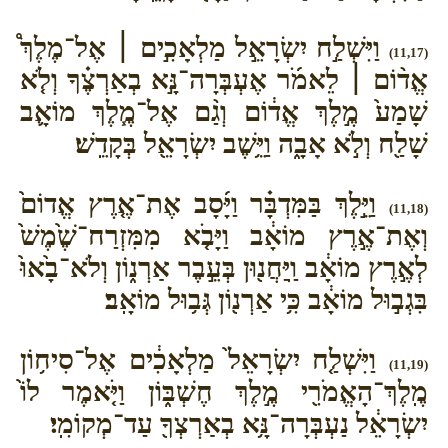
וַיִּשְׁלַ֣ח יִשְׂרָאֵ֣ל מַלְאָכִ֣ים ׀ אֶל־מֶלֶךְ֩
(11,17)
אֱד֨וֹם ׀ לֵאמֹ֜ר אֶעְבְּרָה־נָּ֣א בְאַרְצֶ֗ךָ וְלֹ֤א
שָׁמַע֙ מֶ֣לֶךְ אֱד֔וֹם וְגַ֨ם אֶל־מֶ֧לֶךְ מוֹאָ֛ב
שָׁלַ֖ח וְלֹ֣א אָבָ֑ה וַיֵּ֥שֶׁב יִשְׂרָאֵ֖ל בְּקָדֵֽשׁ׃
וַיֵּ֣לֶךְ בַּמִּדְבָּ֗ר וַיָּ֜סָב אֶת־אֶ֤רֶץ אֱדוֹם֙
(11,18)
וְאֶת־אֶ֣רֶץ מוֹאָ֔ב וַיָּבֹ֤א מִמִּזְרַח־שֶׁ֙מֶשׁ֙
לְאֶ֣רֶץ מוֹאָ֔ב וַֽיַּחֲנ֖וּן בְּעֵ֣בֶר אַרְנ֑וֹן וְלֹא־בָ֙אוּ֙
בִּגְב֣וּל מוֹאָ֔ב כִּ֥י אַרְנ֖וֹן גְּב֥וּל מוֹאָֽב׃
וַיִּשְׁלַ֤ח יִשְׂרָאֵל֙ מַלְאָכִ֔ים אֶל־סִיח֥וֹן
(11,19)
מֶֽלֶךְ־הָאֱמֹרִ֖י מֶ֣לֶךְ חֶשְׁבּ֑וֹן וַיֹּ֤אמֶר לוֹ֙
יִשְׂרָאֵ֔ל נַעְבְּרָה־נָּ֥א בְאַרְצְךָ֖ עַד־מְקוֹמִֽי׃