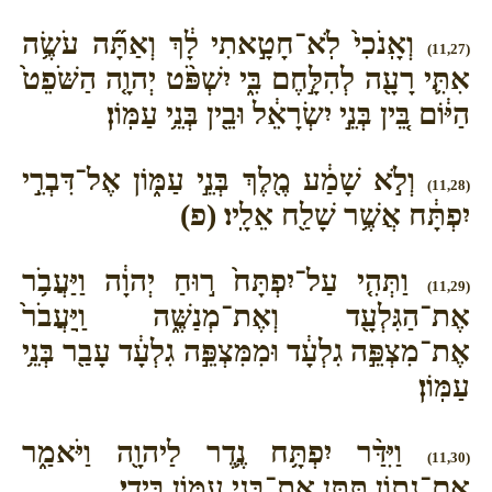
וְאָֽנֹכִי֙ לֹֽא־חָטָ֣אתִי לָ֔ךְ וְאַתָּ֞ה עֹשֶׂ֥ה
(11,27)
אִתִּ֛י רָעָ֖ה לְהִלָּ֣חֶם בִּ֑י יִשְׁפֹּ֨ט יְהוָ֤ה הַשֹּׁפֵט֙
הַיּ֔וֹם בֵּ֚ין בְּנֵ֣י יִשְׂרָאֵ֔ל וּבֵ֖ין בְּנֵ֥י עַמּֽוֹן׃
וְלֹ֣א שָׁמַ֔ע מֶ֖לֶךְ בְּנֵ֣י עַמּ֑וֹן אֶל־דִּבְרֵ֣י
(11,28)
יִפְתָּ֔ח אֲשֶׁ֥ר שָׁלַ֖ח אֵלָֽיו׃ (פ)
וַתְּהִ֤י עַל־יִפְתָּח֙ ר֣וּחַ יְהוָ֔ה וַיַּעֲבֹ֥ר
(11,29)
אֶת־הַגִּלְעָ֖ד וְאֶת־מְנַשֶּׁ֑ה וַֽיַּעֲבֹר֙
אֶת־מִצְפֵּ֣ה גִלְעָ֔ד וּמִמִּצְפֵּ֣ה גִלְעָ֔ד עָבַ֖ר בְּנֵ֥י
עַמּֽוֹן׃
וַיִּדַּ֨ר יִפְתָּ֥ח נֶ֛דֶר לַיהוָ֖ה וַיֹּאמַ֑ר
(11,30)
אִם־נָת֥וֹן תִּתֵּ֛ן אֶת־בְּנֵ֥י עַמּ֖וֹן בְּיָדִֽי׃