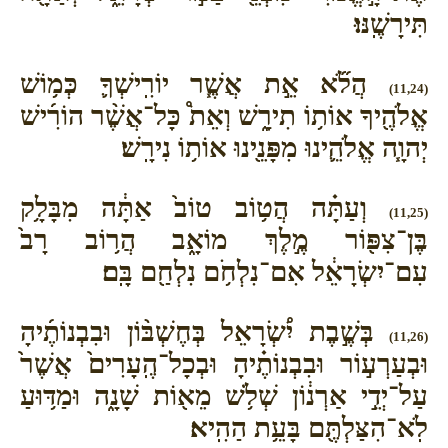
תִּירָשֶֽׁנּוּ׃
הֲלֹ֞א אֵ֣ת אֲשֶׁ֧ר יוֹרִֽישְׁךָ֛ כְּמ֥וֹשׁ
(11,24)
אֱלֹהֶ֖יךָ אוֹת֥וֹ תִירָ֑שׁ וְאֵת֩ כָּל־אֲשֶׁ֨ר הוֹרִ֜ישׁ
יְהוָ֧ה אֱלֹהֵ֛ינוּ מִפָּנֵ֖ינוּ אוֹת֥וֹ נִירָֽשׁ׃
וְעַתָּ֗ה הֲט֥וֹב טוֹב֙ אַתָּ֔ה מִבָּלָ֥ק
(11,25)
בֶּן־צִפּ֖וֹר מֶ֣לֶךְ מוֹאָ֑ב הֲר֥וֹב רָב֙
עִם־יִשְׂרָאֵ֔ל אִם־נִלְחֹ֥ם נִלְחַ֖ם בָּֽם׃
בְּשֶׁ֣בֶת יִ֠שְׂרָאֵל בְּחֶשְׁבּ֨וֹן וּבִבְנוֹתֶ֜יהָ
(11,26)
וּבְעַרְע֣וֹר וּבִבְנוֹתֶ֗יהָ וּבְכָל־הֶֽעָרִים֙ אֲשֶׁר֙
עַל־יְדֵ֣י אַרְנ֔וֹן שְׁלֹ֥שׁ מֵא֖וֹת שָׁנָ֑ה וּמַדּ֥וּעַ
לֹֽא־הִצַּלְתֶּ֖ם בָּעֵ֥ת הַהִֽיא׃