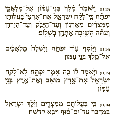
וַיֹּאמֶר֩ מֶ֨לֶךְ בְּנֵי־עַמּ֜וֹן אֶל־מַלְאֲכֵ֣י
(11,13)
יִפְתָּ֗ח כִּֽי־לָקַ֨ח יִשְׂרָאֵ֤ל אֶת־אַרְצִי֙ בַּעֲלוֹת֣וֹ
מִמִּצְרַ֔יִם מֵאַרְנ֥וֹן וְעַד־הַיַּבֹּ֖ק וְעַד־הַיַּרְדֵּ֑ן
וְעַתָּ֕ה הָשִׁ֥יבָה אֶתְהֶ֖ן בְּשָׁלֽוֹם׃
וַיּ֥וֹסֶף ע֖וֹד יִפְתָּ֑ח וַיִּשְׁלַח֙ מַלְאָכִ֔ים
(11,14)
אֶל־מֶ֖לֶךְ בְּנֵ֥י עַמּֽוֹן׃
וַיֹּ֣אמֶר ל֔וֹ כֹּ֖ה אָמַ֣ר יִפְתָּ֑ח לֹֽא־לָקַ֤ח
(11,15)
יִשְׂרָאֵל֙ אֶת־אֶ֣רֶץ מוֹאָ֔ב וְאֶת־אֶ֖רֶץ בְּנֵ֥י
עַמּֽוֹן׃
כִּ֖י בַּעֲלוֹתָ֣ם מִמִּצְרָ֑יִם וַיֵּ֨לֶךְ יִשְׂרָאֵ֤ל
(11,16)
בַּמִּדְבָּר֙ עַד־יַם־ס֔וּף וַיָּבֹ֖א קָדֵֽשָׁה׃