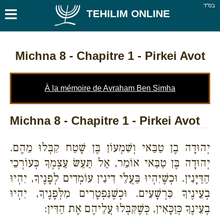
≡
בס''ד
TEHILIM ONLINE
Michna 8
- Chapitre 1 - Pirkei Avot
À la mémoire de Avraham Ben Simha
Michna 8 - Chapitre 1 - Pirkei Avot
יְהוּדָה בֶן טַבַּאי וְשִׁמְעוֹן בֶּן שָׁטַח קִבְּלוּ מֵהֶם.
יְהוּדָה בֶּן טַבַּאי אוֹמֵר, אַל תַּעַשׂ עַצְמְךָ כְּעוֹרְכֵי
הַדַּיָּנִין. וּכְשֶׁיִּהְיוּ בַּעֲלֵי דִינִין עוֹמְדִים לְפָנֶיךָ, יִהְיוּ
בְעֵינֶיךָ כִּרְשָׁעִים. וּכְשֶׁנִּפְטָרִים מִלְּפָנֶיךָ, יִהְיוּ
בְעֵינֶךָ כְּזַכָּאִין, כְּשֶׁקִּבְּלוּ עֲלֵיהֶם אֶת הַדִּין: