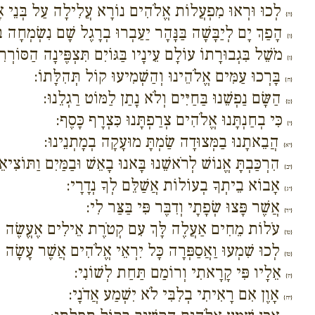
לְכוּ וּרְאוּ מִפְעֲלוֹת אֱלֹהִים נוֹרָא עֲלִילָה עַל בְּנֵי א
{ה}
הָפַךְ יָם לְיַבָּשָׁה בַּנָּהָר יַעַבְרוּ בְרָגֶל שָׁם נִשְׂמְחָה בּ
{ו}
מֹשֵׁל בִּגְבוּרָתוֹ עוֹלָם עֵינָיו בַּגּוֹיִם תִּצְפֶּינָה הַסּו
{ז}
בָּרְכוּ עַמִּים אֱלֹהֵינוּ וְהַשְׁמִיעוּ קוֹל תְּהִלָּתוֹ:
{ח}
הַשָּׂם נַפְשֵׁנוּ בַּחַיִּים וְלֹא נָתַן לַמּוֹט רַגְלֵנוּ:
{ט}
כִּי בְחַנְתָּנוּ אֱלֹהִים צְרַפְתָּנוּ כִּצְרָף כָּסֶף:
{י}
הֲבֵאתָנוּ בַמְּצוּדָה שַׂמְתָּ מוּעָקָה בְמָתְנֵינוּ:
{יא}
הִרְכַּבְתָּ אֱנוֹשׁ לְרֹאשֵׁנוּ בָּאנוּ בָאֵשׁ וּבַמַּיִם וַתּוֹצִיאֵנ
{יב}
אָבוֹא בֵיתְךָ בְעוֹלוֹת אֲשַׁלֵּם לְךָ נְדָרָי:
{יג}
אֲשֶׁר פָּצוּ שְׂפָתָי וְדִבֶּר פִּי בַּצַּר לִי:
{יד}
עֹלוֹת מֵחִים אַעֲלֶה לָּךְ עִם קְטֹרֶת אֵילִים אֶעֱשֶׂה ב
{טו}
לְכוּ שִׁמְעוּ וַאֲסַפְּרָה כָּל יִרְאֵי אֱלֹהִים אֲשֶׁר עָשָׂה לְ
{טז}
אֵלָיו פִּי קָרָאתִי וְרוֹמַם תַּחַת לְשׁוֹנִי:
{יז}
אָוֶן אִם רָאִיתִי בְלִבִּי לֹא יִשְׁמַע אֲדֹנָי:
{יח}