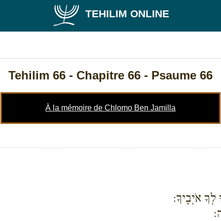
TEHILIM ONLINE
Tehilim 66
- Chapitre 66 - Psaume 66
À la mémoire de Chlomo Ben Jamilla
לְךָ אֹיְבֶיךָ:
ה: