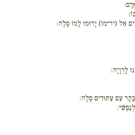
ָדָם:
וֹ:
ֹרְרִים אַל (ירימו) יָרוּמוּ לָמוֹ סֶלָה:
וּ לָרְוָיָה:
ָקָר עִם עַתּוּדִים סֶלָה:
נַפְשִׁי: