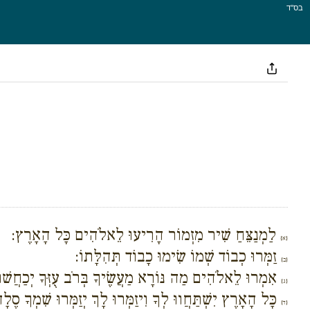
בס''ד
לַמְנַצֵּחַ שִׁיר מִזְמוֹר הָרִיעוּ לֵאלֹהִים כָּל הָאָרֶץ:
{א}
זַמְּרוּ כְבוֹד שְׁמוֹ שִׂימוּ כָבוֹד תְּהִלָּתוֹ:
{ב}
אִמְרוּ לֵאלֹהִים מַה נּוֹרָא מַעֲשֶׂיךָ בְּרֹב עֻזְּךָ יְכַחֲשׁוּ 
{ג}
כָּל הָאָרֶץ יִשְׁתַּחֲווּ לְךָ וִיזַמְּרוּ לָךְ יְזַמְּרוּ שִׁמְךָ סֶלָ
{ד}