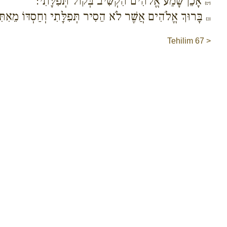
אָכֵן שָׁמַע אֱלֹהִים הִקְשִׁיב בְּקוֹל תְּפִלָּתִי:
{יט}
בָּרוּךְ אֱלֹהִים אֲשֶׁר לֹא הֵסִיר תְּפִלָּתִי וְחַסְדּוֹ מֵאִתִּ
{כ}
Tehilim 67 >