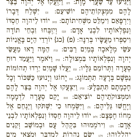
וַיַּגִּיעוּ עַד שַׁעֲרֵי מָוֶת:
וַיִּזְעֲקוּ אֶל יְהוָה בַּצַּר
{יט}
לָהֶם מִמְּצֻקוֹתֵיהֶם יוֹשִׁיעֵם:
יִשְׁלַח דְּבָרוֹ
{כ}
וְיִרְפָּאֵם וִימַלֵּט מִשְּׁחִיתוֹתָם:
יוֹדוּ לַיהוָה חַסְדּוֹ
{כא}
וְנִפְלְאוֹתָיו לִבְנֵי אָדָם:
וְיִזְבְּחוּ זִבְחֵי תוֹדָה
{כב}
וִיסַפְּרוּ מַעֲשָׂיו בְּרִנָּה: (פ) {כג} יוֹרְדֵי הַיָּם בָּאֳנִיּוֹת
עֹשֵׂי מְלָאכָה בְּמַיִם רַבִּים:
הֵמָּה רָאוּ מַעֲשֵׂי
{כד}
יְהוָה וְנִפְלְאוֹתָיו בִּמְצוּלָה:
וַיֹּאמֶר וַיַּעֲמֵד רוּחַ
{כה}
סְעָרָה וַתְּרוֹמֵם גַּלָּיו:
יַעֲלוּ שָׁמַיִם יֵרְדוּ תְהוֹמוֹת
{כו}
נַפְשָׁם בְּרָעָה תִתְמוֹגָג:
יָחוֹגּוּ וְיָנוּעוּ כַּשִּׁכּוֹר וְכָל
{כז}
חָכְמָתָם תִּתְבַּלָּע:
וַיִּצְעֲקוּ אֶל יְהוָה בַּצַּר לָהֶם
{כח}
וּמִמְּצוּקֹתֵיהֶם יוֹצִיאֵם:
יָקֵם סְעָרָה לִדְמָמָה
{כט}
וַיֶּחֱשׁוּ גַּלֵּיהֶם:
וַיִּשְׂמְחוּ כִי יִשְׁתֹּקוּ וַיַּנְחֵם אֶל
{ל}
מְחוֹז חֶפְצָם:
יוֹדוּ לַיהוָה חַסְדּוֹ וְנִפְלְאוֹתָיו לִבְנֵי
{לא}
אָדָם:
וִירֹמְמוּהוּ בִּקְהַל עָם וּבְמוֹשַׁב זְקֵנִים
{לב}
יְהַלְלוּהוּ:
יָשֵׂם נְהָרוֹת לְמִדְבָּר וּמֹצָאֵי מַיִם
{לג}