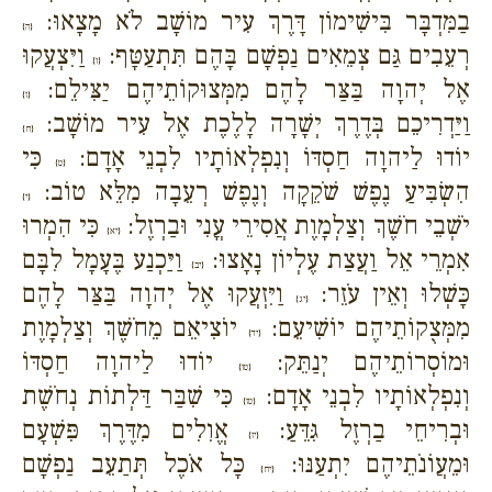
בַמִּדְבָּר בִּישִׁימוֹן דָּרֶךְ עִיר מוֹשָׁב לֹא מָצָאוּ:
{ה}
רְעֵבִים גַּם צְמֵאִים נַפְשָׁם בָּהֶם תִּתְעַטָּף:
וַיִּצְעֲקוּ
{ו}
אֶל יְהוָה בַּצַּר לָהֶם מִמְּצוּקוֹתֵיהֶם יַצִּילֵם:
{ז}
וַיַּדְרִיכֵם בְּדֶרֶךְ יְשָׁרָה לָלֶכֶת אֶל עִיר מוֹשָׁב:
{ח}
יוֹדוּ לַיהוָה חַסְדּוֹ וְנִפְלְאוֹתָיו לִבְנֵי אָדָם:
כִּי
{ט}
הִשְׂבִּיעַ נֶפֶשׁ שֹׁקֵקָה וְנֶפֶשׁ רְעֵבָה מִלֵּא טוֹב:
{י}
יֹשְׁבֵי חֹשֶׁךְ וְצַלְמָוֶת אֲסִירֵי עֳנִי וּבַרְזֶל:
כִּי הִמְרוּ
{יא}
אִמְרֵי אֵל וַעֲצַת עֶלְיוֹן נָאָצוּ:
וַיַּכְנַע בֶּעָמָל לִבָּם
{יב}
כָּשְׁלוּ וְאֵין עֹזֵר:
וַיִּזְעֲקוּ אֶל יְהוָה בַּצַּר לָהֶם
{יג}
מִמְּצֻקוֹתֵיהֶם יוֹשִׁיעֵם:
יוֹצִיאֵם מֵחֹשֶׁךְ וְצַלְמָוֶת
{יד}
וּמוֹסְרוֹתֵיהֶם יְנַתֵּק:
יוֹדוּ לַיהוָה חַסְדּוֹ
{טו}
וְנִפְלְאוֹתָיו לִבְנֵי אָדָם:
כִּי שִׁבַּר דַּלְתוֹת נְחֹשֶׁת
{טז}
וּבְרִיחֵי בַרְזֶל גִּדֵּעַ:
אֱוִלִים מִדֶּרֶךְ פִּשְׁעָם
{יז}
וּמֵעֲוֹנֹתֵיהֶם יִתְעַנּוּ:
כָּל אֹכֶל תְּתַעֵב נַפְשָׁם
{יח}