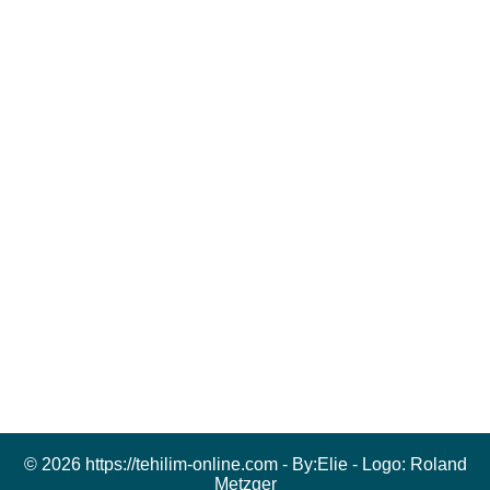
© 2026 https://tehilim-online.com - By:
Elie
- Logo:
Roland
Metzger