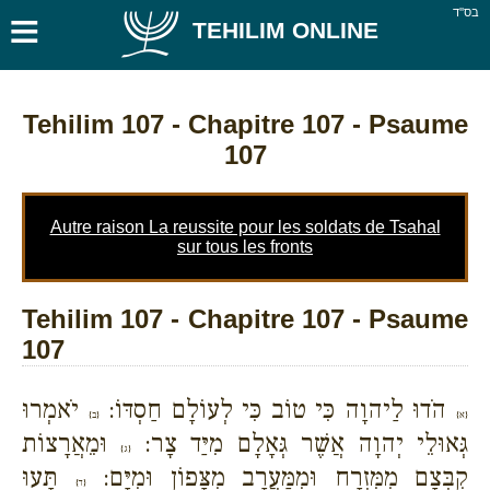
≡
בס''ד
TEHILIM ONLINE
Tehilim 107
- Chapitre 107 - Psaume
107
Autre raison La reussite pour les soldats de Tsahal
sur tous les fronts
Tehilim 107 - Chapitre 107 - Psaume
107
הֹדוּ לַיהוָה כִּי טוֹב כִּי לְעוֹלָם חַסְדּוֹ:
יֹאמְרוּ
{א}
{ב}
גְּאוּלֵי יְהוָה אֲשֶׁר גְּאָלָם מִיַּד צָר:
וּמֵאֲרָצוֹת
{ג}
קִבְּצָם מִמִּזְרָח וּמִמַּעֲרָב מִצָּפוֹן וּמִיָּם:
תָּעוּ
{ד}