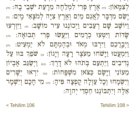
לְצִמָּאוֹן:
אֶרֶץ פְּרִי לִמְלֵחָה מֵרָעַת יֹשְׁבֵי בָהּ:
{לד}
{לה}
יָשֵׂם מִדְבָּר לַאֲגַם מַיִם וְאֶרֶץ צִיָּה לְמֹצָאֵי מָיִם:
{לו}
וַיּוֹשֶׁב שָׁם רְעֵבִים וַיְכוֹנְנוּ עִיר מוֹשָׁב:
וַיִּזְרְעוּ
{לז}
שָׂדוֹת וַיִּטְּעוּ כְרָמִים וַיַּעֲשׂוּ פְּרִי תְבוּאָה:
{לח}
וַיְבָרֲכֵם וַיִּרְבּוּ מְאֹד וּבְהֶמְתָּם לֹא יַמְעִיט:
{לט}
וַיִּמְעֲטוּ וַיָּשֹׁחוּ מֵעֹצֶר רָעָה וְיָגוֹן:
שֹׁפֵךְ בּוּז עַל
{מ}
נְדִיבִים וַיַּתְעֵם בְּתֹהוּ לֹא דָרֶךְ:
וַיְשַׂגֵּב אֶבְיוֹן
{מא}
מֵעוֹנִי וַיָּשֶׂם כַּצֹּאן מִשְׁפָּחוֹת:
יִרְאוּ יְשָׁרִים
{מב}
וְיִשְׂמָחוּ וְכָל עַוְלָה קָפְצָה פִּיהָ:
מִי חָכָם וְיִשְׁמָר
{מג}
אֵלֶּה וְיִתְבּוֹנְנוּ חַסְדֵי יְהוָה:
< Tehilim 106
Tehilim 108 >