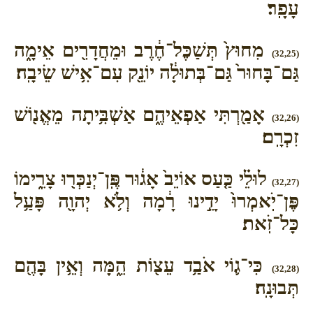
עָפָֽר׃
מִחוּץ֙ תְּשַׁכֶּל־חֶ֔רֶב וּמֵחֲדָרִ֖ים אֵימָ֑ה
(32,25)
גַּם־בָּחוּר֙ גַּם־בְּתוּלָ֔ה יוֹנֵ֖ק עִם־אִ֥ישׁ שֵׂיבָֽה׃
אָמַ֖רְתִּי אַפְאֵיהֶ֑ם אַשְׁבִּ֥יתָה מֵאֱנ֖וֹשׁ
(32,26)
זִכְרָֽם׃
לוּלֵ֗י כַּ֤עַס אוֹיֵב֙ אָג֔וּר פֶּֽן־יְנַכְּר֖וּ צָרֵ֑ימוֹ
(32,27)
פֶּן־יֹֽאמְרוּ֙ יָדֵ֣ינוּ רָ֔מָה וְלֹ֥א יְהוָ֖ה פָּעַ֥ל
כָּל־זֹֽאת׃
כִּי־ג֛וֹי אֹבַ֥ד עֵצ֖וֹת הֵ֑מָּה וְאֵ֥ין בָּהֶ֖ם
(32,28)
תְּבוּנָֽה׃