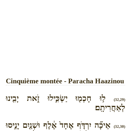
Cinquième montée - Paracha Haazinou
ל֥וּ חָכְמ֖וּ יַשְׂכִּ֣ילוּ זֹ֑את יָבִ֖ינוּ
(32,29)
לְאַחֲרִיתָֽם׃
אֵיכָ֞ה יִרְדֹּ֤ף אֶחָד֙ אֶ֔לֶף וּשְׁנַ֖יִם יָנִ֣יסוּ
(32,30)