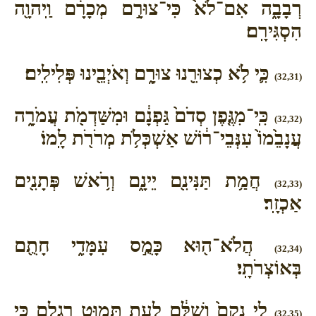
רְבָבָ֑ה אִם־לֹא֙ כִּי־צוּרָ֣ם מְכָרָ֔ם וַֽיהוָ֖ה
הִסְגִּירָֽם׃
כִּ֛י לֹ֥א כְצוּרֵ֖נוּ צוּרָ֑ם וְאֹיְבֵ֖ינוּ פְּלִילִֽים׃
(32,31)
כִּֽי־מִגֶּ֤פֶן סְדֹם֙ גַּפְנָ֔ם וּמִשַּׁדְמֹ֖ת עֲמֹרָ֑ה
(32,32)
עֲנָבֵ֙מוֹ֙ עִנְּבֵי־ר֔וֹשׁ אַשְׁכְּלֹ֥ת מְרֹרֹ֖ת לָֽמוֹ׃
חֲמַ֥ת תַּנִּינִ֖ם יֵינָ֑ם וְרֹ֥אשׁ פְּתָנִ֖ים
(32,33)
אַכְזָֽר׃
הֲלֹא־ה֖וּא כָּמֻ֣ס עִמָּדִ֑י חָתֻ֖ם
(32,34)
בְּאוֹצְרֹתָֽי׃
לִ֤י נָקָם֙ וְשִׁלֵּ֔ם לְעֵ֖ת תָּמ֣וּט רַגְלָ֑ם כִּ֤י
(32,35)