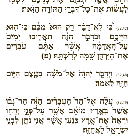
לַעֲשׂ֔וֹת אֶת־כָּל־דִּבְרֵ֖י הַתּוֹרָ֥ה הַזֹּֽאת׃
כִּ֠י לֹֽא־דָבָ֨ר רֵ֥ק הוּא֙ מִכֶּ֔ם כִּי־ה֖וּא
(32,47)
חַיֵּיכֶ֑ם וּבַדָּבָ֣ר הַזֶּ֗ה תַּאֲרִ֤יכוּ יָמִים֙
עַל־הָ֣אֲדָמָ֔ה אֲשֶׁ֨ר אַתֶּ֜ם עֹבְרִ֧ים
אֶת־הַיַּרְדֵּ֛ן שָׁ֖מָּה לְרִשְׁתָּֽהּ׃ (פ)
וַיְדַבֵּ֤ר יְהוָה֙ אֶל־מֹשֶׁ֔ה בְּעֶ֛צֶם הַיּ֥וֹם
(32,48)
הַזֶּ֖ה לֵאמֹֽר׃
עֲלֵ֡ה אֶל־הַר֩ הָעֲבָרִ֨ים הַזֶּ֜ה הַר־נְב֗וֹ
(32,49)
אֲשֶׁר֙ בְּאֶ֣רֶץ מוֹאָ֔ב אֲשֶׁ֖ר עַל־פְּנֵ֣י יְרֵח֑וֹ
וּרְאֵה֙ אֶת־אֶ֣רֶץ כְּנַ֔עַן אֲשֶׁ֨ר אֲנִ֥י נֹתֵ֛ן לִבְנֵ֥י
יִשְׂרָאֵ֖ל לַאֲחֻזָּֽה׃