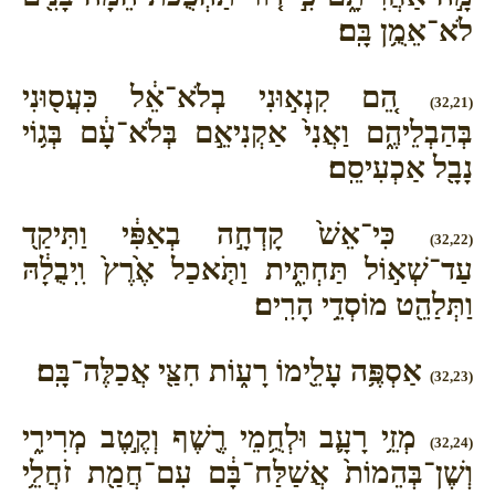
לֹא־אֵמֻ֥ן בָּֽם׃
הֵ֚ם קִנְא֣וּנִי בְלֹא־אֵ֔ל כִּעֲס֖וּנִי
(32,21)
בְּהַבְלֵיהֶ֑ם וַאֲנִי֙ אַקְנִיאֵ֣ם בְּלֹא־עָ֔ם בְּג֥וֹי
נָבָ֖ל אַכְעִיסֵֽם׃
כִּי־אֵשׁ֙ קָדְחָ֣ה בְאַפִּ֔י וַתִּיקַ֖ד
(32,22)
עַד־שְׁא֣וֹל תַּחְתִּ֑ית וַתֹּ֤אכַל אֶ֙רֶץ֙ וִֽיבֻלָ֔הּ
וַתְּלַהֵ֖ט מוֹסְדֵ֥י הָרִֽים׃
אַסְפֶּ֥ה עָלֵ֖ימוֹ רָע֑וֹת חִצַּ֖י אֲכַלֶּה־בָּֽם׃
(32,23)
מְזֵ֥י רָעָ֛ב וּלְחֻ֥מֵי רֶ֖שֶׁף וְקֶ֣טֶב מְרִירִ֑י
(32,24)
וְשֶׁן־בְּהֵמוֹת֙ אֲשַׁלַּח־בָּ֔ם עִם־חֲמַ֖ת זֹחֲלֵ֥י