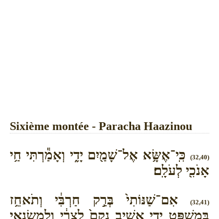
Sixième montée - Paracha Haazinou
כִּֽי־אֶשָּׂ֥א אֶל־שָׁמַ֖יִם יָדִ֑י וְאָמַ֕רְתִּי חַ֥י
(32,40)
אָנֹכִ֖י לְעֹלָֽם׃
אִם־שַׁנּוֹתִי֙ בְּרַ֣ק חַרְבִּ֔י וְתֹאחֵ֥ז
(32,41)
בְּמִשְׁפָּ֖ט יָדִ֑י אָשִׁ֤יב נָקָם֙ לְצָרָ֔י וְלִמְשַׂנְאַ֖י