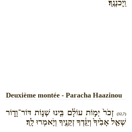
וַֽיְכֹנְנֶֽךָ׃
Deuxième montée - Paracha Haazinou
זְכֹר֙ יְמ֣וֹת עוֹלָ֔ם בִּ֖ינוּ שְׁנ֣וֹת דּוֹר־וָד֑וֹר
(32,7)
שְׁאַ֤ל אָבִ֙יךָ֙ וְיַגֵּ֔דְךָ זְקֵנֶ֖יךָ וְיֹ֥אמְרוּ לָֽךְ׃