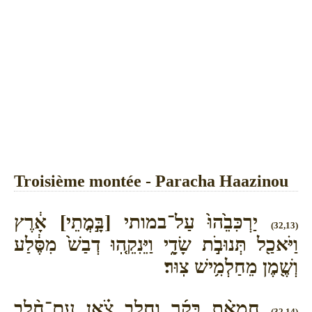
Troisième montée - Paracha Haazinou
יַרְכִּבֵ֙הוּ֙ עַל־במותי [בָּ֣מֳתֵי] אָ֔רֶץ
(32,13)
וַיֹּאכַ֖ל תְּנוּבֹ֣ת שָׂדָ֑י וַיֵּנִקֵ֤הֽוּ דְבַשׁ֙ מִסֶּ֔לַע
וְשֶׁ֖מֶן מֵחַלְמִ֥ישׁ צֽוּר׃
חֶמְאַ֨ת בָּקָ֜ר וַחֲלֵ֣ב צֹ֗אן עִם־חֵ֨לֶב
(32,14)