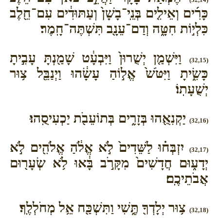
כָּרִ֜ים וְאֵילִ֤ים בְּנֵֽי־בָשָׁן֙ וְעַתּוּדִ֔ים עִם־חֵ֖לֶב
כִּלְי֣וֹת חִטָּ֑ה וְדַם־עֵנָ֖ב תִּשְׁתֶּה־חָֽמֶר׃
וַיִּשְׁמַ֤ן יְשֻׁרוּן֙ וַיִּבְעָ֔ט שָׁמַ֖נְתָּ עָבִ֣יתָ
(32,15)
כָּשִׂ֑יתָ וַיִּטֹּשׁ֙ אֱל֣וֹהַ עָשָׂ֔הוּ וַיְנַבֵּ֖ל צ֥וּר
יְשֻׁעָתֽוֹ׃
יַקְנִאֻ֖הוּ בְּזָרִ֑ים בְּתוֹעֵבֹ֖ת יַכְעִיסֻֽהוּ׃
(32,16)
יִזְבְּח֗וּ לַשֵּׁדִים֙ לֹ֣א אֱלֹ֔הַ אֱלֹהִ֖ים לֹ֣א
(32,17)
יְדָע֑וּם חֲדָשִׁים֙ מִקָּרֹ֣ב בָּ֔אוּ לֹ֥א שְׂעָר֖וּם
אֲבֹתֵיכֶֽם׃
צ֥וּר יְלָדְךָ֖ תֶּ֑שִׁי וַתִּשְׁכַּ֖ח אֵ֥ל מְחֹלְלֶֽךָ׃
(32,18)