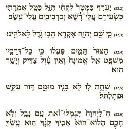
יַעֲרֹ֤ף כַּמָּטָר֙ לִקְחִ֔י תִּזַּ֥ל כַּטַּ֖ל אִמְרָתִ֑י
(32,2)
כִּשְׂעִירִ֣ם עֲלֵי־דֶ֔שֶׁא וְכִרְבִיבִ֖ים עֲלֵי־עֵֽשֶׂב׃
כִּ֛י שֵׁ֥ם יְהוָ֖ה אֶקְרָ֑א הָב֥וּ גֹ֖דֶל לֵאלֹהֵֽינוּ׃
(32,3)
הַצּוּר֙ תָּמִ֣ים פָּעֳל֔וֹ כִּ֥י כָל־דְּרָכָ֖יו
(32,4)
מִשְׁפָּ֑ט אֵ֤ל אֱמוּנָה֙ וְאֵ֣ין עָ֔וֶל צַדִּ֥יק וְיָשָׁ֖ר
הֽוּא׃
שִׁחֵ֥ת ל֛וֹ לֹ֖א בָּנָ֣יו מוּמָ֑ם דּ֥וֹר עִקֵּ֖שׁ
(32,5)
וּפְתַלְתֹּֽל׃
הֲ־לַיְהוָה֙ תִּגְמְלוּ־זֹ֔את עַ֥ם נָבָ֖ל וְלֹ֣א
(32,6)
חָכָ֑ם הֲלוֹא־הוּא֙ אָבִ֣יךָ קָּנֶ֔ךָ ה֥וּא עָֽשְׂךָ֖