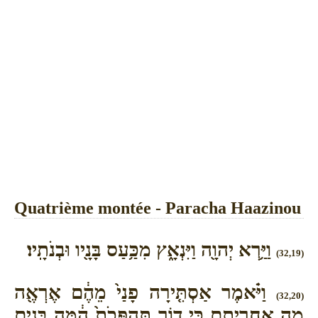
Quatrième montée - Paracha Haazinou
וַיַּ֥רְא יְהוָ֖ה וַיִּנְאָ֑ץ מִכַּ֥עַס בָּנָ֖יו וּבְנֹתָֽיו׃
(32,19)
וַיֹּ֗אמֶר אַסְתִּ֤ירָה פָנַי֙ מֵהֶ֔ם אֶרְאֶ֖ה
(32,20)
מָ֣ה אַחֲרִיתָ֑ם כִּ֣י ד֤וֹר תַּהְפֻּכֹת֙ הֵ֔מָּה בָּנִ֖ים