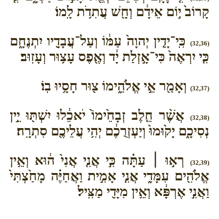
קָרוֹב֙ י֣וֹם אֵידָ֔ם וְחָ֖שׁ עֲתִדֹ֥ת לָֽמוֹ׃
כִּֽי־יָדִ֤ין יְהוָה֙ עַמּ֔וֹ וְעַל־עֲבָדָ֖יו יִתְנֶחָ֑ם
(32,36)
כִּ֤י יִרְאֶה֙ כִּי־אָ֣זְלַת יָ֔ד וְאֶ֖פֶס עָצ֥וּר וְעָזֽוּב׃
וְאָמַ֖ר אֵ֣י אֱלֹהֵ֑ימוֹ צ֖וּר חָסָ֥יוּ בֽוֹ׃
(32,37)
אֲשֶׁ֨ר חֵ֤לֶב זְבָחֵ֙ימוֹ֙ יֹאכֵ֔לוּ יִשְׁתּ֖וּ יֵ֣ין
(32,38)
נְסִיכָ֑ם יָק֙וּמוּ֙ וְיַעְזְרֻכֶ֔ם יְהִ֥י עֲלֵיכֶ֖ם סִתְרָֽה׃
רְא֣וּ ׀ עַתָּ֗ה כִּ֣י אֲנִ֤י אֲנִי֙ ה֔וּא וְאֵ֥ין
(32,39)
אֱלֹהִ֖ים עִמָּדִ֑י אֲנִ֧י אָמִ֣ית וַאֲחַיֶּ֗ה מָחַ֙צְתִּי֙
וַאֲנִ֣י אֶרְפָּ֔א וְאֵ֥ין מִיָּדִ֖י מַצִּֽיל׃