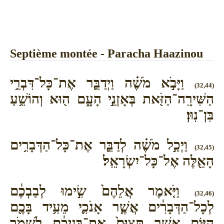
Septième montée - Paracha Haazinou
וַיָּבֹ֣א מֹשֶׁ֗ה וַיְדַבֵּ֛ר אֶת־כָּל־דִּבְרֵ֥י
(32,44)
הַשִּׁירָֽה־הַזֹּ֖את בְּאָזְנֵ֣י הָעָ֑ם ה֖וּא וְהוֹשֵׁ֥עַ
בִּן־נֽוּן׃
וַיְכַ֣ל מֹשֶׁ֗ה לְדַבֵּ֛ר אֶת־כָּל־הַדְּבָרִ֥ים
(32,45)
הָאֵ֖לֶּה אֶל־כָּל־יִשְׂרָאֵֽל׃
וַיֹּ֤אמֶר אֲלֵהֶם֙ שִׂ֣ימוּ לְבַבְכֶ֔ם
(32,46)
לְכָל־הַדְּבָרִ֔ים אֲשֶׁ֧ר אָנֹכִ֛י מֵעִ֥יד בָּכֶ֖ם
הַיּ֑וֹם אֲשֶׁ֤ר תְּצַוֻּם֙ אֶת־בְּנֵיכֶ֔ם לִשְׁמֹ֣ר