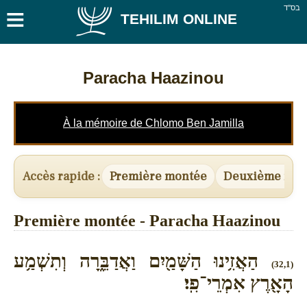
≡
בס''ד
TEHILIM ONLINE
Paracha Haazinou
À la mémoire de Chlomo Ben Jamilla
Accès rapide :
Première montée
Deuxième mon
Première montée - Paracha Haazinou
הַאֲזִ֥ינוּ הַשָּׁמַ֖יִם וַאֲדַבֵּ֑רָה וְתִשְׁמַ֥ע
(32,1)
הָאָ֖רֶץ אִמְרֵי־פִֽי׃