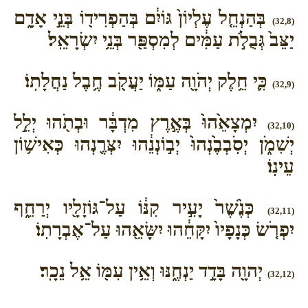
בְּהַנְחֵ֤ל עֶלְיוֹן֙ גּוֹיִ֔ם בְּהַפְרִיד֖וֹ בְּנֵ֣י אָדָ֑ם
(32,8)
יַצֵּב֙ גְּבֻלֹ֣ת עַמִּ֔ים לְמִסְפַּ֖ר בְּנֵ֥י יִשְׂרָאֵֽל׃
כִּ֛י חֵ֥לֶק יְהֹוָ֖ה עַמּ֑וֹ יַעֲקֹ֖ב חֶ֥בֶל נַחֲלָתֽוֹ׃
(32,9)
יִמְצָאֵ֙הוּ֙ בְּאֶ֣רֶץ מִדְבָּ֔ר וּבְתֹ֖הוּ יְלֵ֣ל
(32,10)
יְשִׁמֹ֑ן יְסֹֽבְבֶ֙נְהוּ֙ יְב֣וֹנְנֵ֔הוּ יִצְּרֶ֖נְהוּ כְּאִישׁ֥וֹן
עֵינֽוֹ׃
כְּנֶ֙שֶׁר֙ יָעִ֣יר קִנּ֔וֹ עַל־גּוֹזָלָ֖יו יְרַחֵ֑ף
(32,11)
יִפְרֹ֤שׂ כְּנָפָיו֙ יִקָּחֵ֔הוּ יִשָּׂאֵ֖הוּ עַל־אֶבְרָתֽוֹ׃
יְהוָ֖ה בָּדָ֣ד יַנְחֶ֑נּוּ וְאֵ֥ין עִמּ֖וֹ אֵ֥ל נֵכָֽר׃
(32,12)