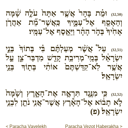
וּמֻ֗ת בָּהָר֙ אֲשֶׁ֤ר אַתָּה֙ עֹלֶ֣ה שָׁ֔מָּה
(32,50)
וְהֵאָסֵ֖ף אֶל־עַמֶּ֑יךָ כַּֽאֲשֶׁר־מֵ֞ת אַהֲרֹ֤ן
אָחִ֙יךָ֙ בְּהֹ֣ר הָהָ֔ר וַיֵּאָ֖סֶף אֶל־עַמָּֽיו׃
עַל֩ אֲשֶׁ֨ר מְעַלְתֶּ֜ם בִּ֗י בְּתוֹךְ֙ בְּנֵ֣י
(32,51)
יִשְׂרָאֵ֔ל בְּמֵֽי־מְרִיבַ֥ת קָדֵ֖שׁ מִדְבַּר־צִ֑ן עַ֣ל
אֲשֶׁ֤ר לֹֽא־קִדַּשְׁתֶּם֙ אוֹתִ֔י בְּת֖וֹךְ בְּנֵ֥י
יִשְׂרָאֵֽל׃
כִּ֥י מִנֶּ֖גֶד תִּרְאֶ֣ה אֶת־הָאָ֑רֶץ וְשָׁ֙מָּה֙
(32,52)
לֹ֣א תָב֔וֹא אֶל־הָאָ֕רֶץ אֲשֶׁר־אֲנִ֥י נֹתֵ֖ן לִבְנֵ֥י
יִשְׂרָאֵֽל׃ (פ)
< Paracha Vayelekh
Paracha Vezot Haberakha >