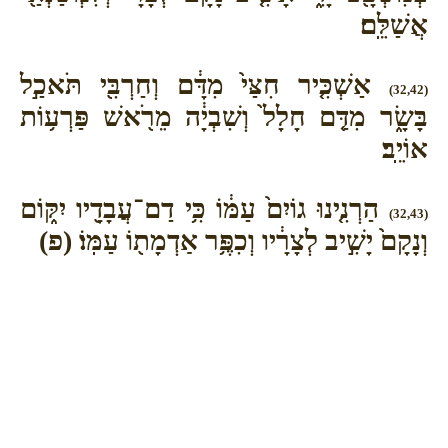
אֲשַׁלֵּֽם׃
אַשְׁכִּ֤יר חִצַּי֙ מִדָּ֔ם וְחַרְבִּ֖י תֹּאכַ֣ל
(32,42)
בָּשָׂ֑ר מִדַּ֤ם חָלָל֙ וְשִׁבְיָ֔ה מֵרֹ֖אשׁ פַּרְע֥וֹת
אוֹיֵֽב׃
הַרְנִ֤ינוּ גוֹיִם֙ עַמּ֔וֹ כִּ֥י דַם־עֲבָדָ֖יו יִקּ֑וֹם
(32,43)
וְנָקָם֙ יָשִׁ֣יב לְצָרָ֔יו וְכִפֶּ֥ר אַדְמָת֖וֹ עַמּֽוֹ׃ (פ)