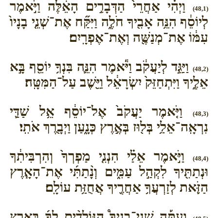
וַיְהִ֗י אַחֲרֵי֙ הַדְּבָרִ֣ים הָאֵ֔לֶּה וַיֹּ֣אמֶר
(48,1)
לְיוֹסֵ֔ף הִנֵּ֥ה אָבִ֖יךָ חֹלֶ֑ה וַיִּקַּ֞ח אֶת־שְׁנֵ֤י בָנָיו֙
עִמּ֔וֹ אֶת־מְנַשֶּׁ֖ה וְאֶת־אֶפְרָֽיִם׃
וַיַּגֵּ֣ד לְיַעֲקֹ֔ב וַיֹּ֕אמֶר הִנֵּ֛ה בִּנְךָ֥ יוֹסֵ֖ף בָּ֣א
(48,2)
אֵלֶ֑יךָ וַיִּתְחַזֵּק֙ יִשְׂרָאֵ֔ל וַיֵּ֖שֶׁב עַל־הַמִּטָּֽה׃
וַיֹּ֤אמֶר יַעֲקֹב֙ אֶל־יוֹסֵ֔ף אֵ֥ל שַׁדַּ֛י
(48,3)
נִרְאָֽה־אֵלַ֥י בְּל֖וּז בְּאֶ֣רֶץ כְּנָ֑עַן וַיְבָ֖רֶךְ אֹתִֽי׃
וַיֹּ֣אמֶר אֵלַ֗י הִנְנִ֤י מַפְרְךָ֙ וְהִרְבִּיתִ֔ךָ
(48,4)
וּנְתַתִּ֖יךָ לִקְהַ֣ל עַמִּ֑ים וְנָ֨תַתִּ֜י אֶת־הָאָ֧רֶץ
הַזֹּ֛את לְזַרְעֲךָ֥ אַחֲרֶ֖יךָ אֲחֻזַּ֥ת עוֹלָֽם׃
וְעַתָּ֡ה שְׁנֵֽי־בָנֶיךָ֩ הַנּוֹלָדִ֨ים לְךָ֜ בְּאֶ֣רֶץ