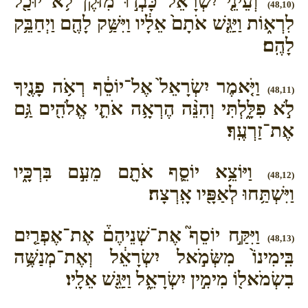
וְעֵינֵ֤י יִשְׂרָאֵל֙ כָּבְד֣וּ מִזֹּ֔קֶן לֹ֥א יוּכַ֖ל
(48,10)
לִרְא֑וֹת וַיַּגֵּ֤שׁ אֹתָם֙ אֵלָ֔יו וַיִּשַּׁ֥ק לָהֶ֖ם וַיְחַבֵּ֥ק
לָהֶֽם׃
וַיֹּ֤אמֶר יִשְׂרָאֵל֙ אֶל־יוֹסֵ֔ף רְאֹ֥ה פָנֶ֖יךָ
(48,11)
לֹ֣א פִלָּ֑לְתִּי וְהִנֵּ֨ה הֶרְאָ֥ה אֹתִ֛י אֱלֹהִ֖ים גַּ֥ם
אֶת־זַרְעֶֽךָ׃
וַיּוֹצֵ֥א יוֹסֵ֛ף אֹתָ֖ם מֵעִ֣ם בִּרְכָּ֑יו
(48,12)
וַיִּשְׁתַּ֥חוּ לְאַפָּ֖יו אָֽרְצָה׃
וַיִּקַּ֣ח יוֹסֵף֮ אֶת־שְׁנֵיהֶם֒ אֶת־אֶפְרַ֤יִם
(48,13)
בִּֽימִינוֹ֙ מִשְּׂמֹ֣אל יִשְׂרָאֵ֔ל וְאֶת־מְנַשֶּׁ֥ה
בִשְׂמֹאל֖וֹ מִימִ֣ין יִשְׂרָאֵ֑ל וַיַּגֵּ֖שׁ אֵלָֽיו׃