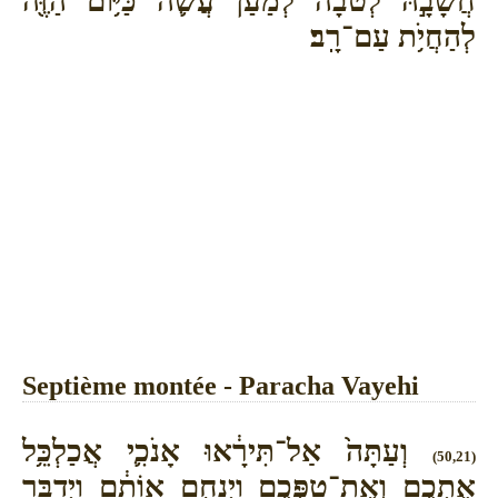
חֲשָׁבָ֣הּ לְטֹבָ֔ה לְמַ֗עַן עֲשֹׂ֛ה כַּיּ֥וֹם הַזֶּ֖ה
לְהַחֲיֹ֥ת עַם־רָֽב׃
Septième montée - Paracha Vayehi
וְעַתָּה֙ אַל־תִּירָ֔אוּ אָנֹכִ֛י אֲכַלְכֵּ֥ל
(50,21)
אֶתְכֶ֖ם וְאֶֽת־טַפְּכֶ֑ם וַיְנַחֵ֣ם אוֹתָ֔ם וַיְדַבֵּ֖ר