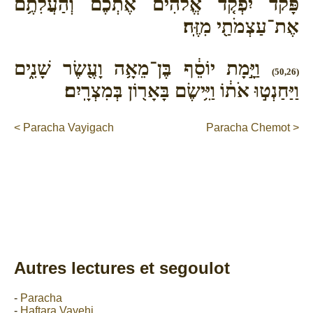
פָּקֹ֨ד יִפְקֹ֤ד אֱלֹהִים֙ אֶתְכֶ֔ם וְהַעֲלִתֶ֥ם
אֶת־עַצְמֹתַ֖י מִזֶּֽה׃
וַיָּ֣מָת יוֹסֵ֔ף בֶּן־מֵאָ֥ה וָעֶ֖שֶׂר שָׁנִ֑ים
(50,26)
וַיַּחַנְט֣וּ אֹת֔וֹ וַיִּ֥ישֶׂם בָּאָר֖וֹן בְּמִצְרָֽיִם׃
< Paracha Vayigach
Paracha Chemot >
Autres lectures et segoulot
-
Paracha
-
Haftara Vayehi