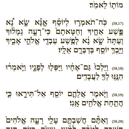
מוֹת֖וֹ לֵאמֹֽר׃
כֹּֽה־תֹאמְר֣וּ לְיוֹסֵ֗ף אָ֣נָּ֡א שָׂ֣א נָ֠א
(50,17)
פֶּ֣שַׁע אַחֶ֤יךָ וְחַטָּאתָם֙ כִּי־רָעָ֣ה גְמָל֔וּךָ
וְעַתָּה֙ שָׂ֣א נָ֔א לְפֶ֥שַׁע עַבְדֵ֖י אֱלֹהֵ֣י אָבִ֑יךָ
וַיֵּ֥בְךְּ יוֹסֵ֖ף בְּדַבְּרָ֥ם אֵלָֽיו׃
וַיֵּלְכוּ֙ גַּם־אֶחָ֔יו וַֽיִּפְּל֖וּ לְפָנָ֑יו וַיֹּ֣אמְר֔וּ
(50,18)
הִנֶּ֥נּֽוּ לְךָ֖ לַעֲבָדִֽים׃
וַיֹּ֧אמֶר אֲלֵהֶ֛ם יוֹסֵ֖ף אַל־תִּירָ֑אוּ כִּ֛י
(50,19)
הֲתַ֥חַת אֱלֹהִ֖ים אָֽנִי׃
וְאַתֶּ֕ם חֲשַׁבְתֶּ֥ם עָלַ֖י רָעָ֑ה אֱלֹהִים֙
(50,20)