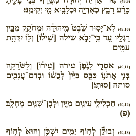
(49,9)
כָּרַ֨ע רָבַ֧ץ כְּאַרְיֵ֛ה וּכְלָבִ֖יא מִ֥י יְקִימֶֽנּוּ׃
לֹֽא־יָס֥וּר שֵׁ֙בֶט֙ מִֽיהוּדָ֔ה וּמְחֹקֵ֖ק מִבֵּ֣ין
(49,10)
רַגְלָ֑יו עַ֚ד כִּֽי־יָבֹ֣א שילה [שִׁיל֔וֹ] וְל֖וֹ יִקְּהַ֥ת
עַמִּֽים׃
אֹסְרִ֤י לַגֶּ֙פֶן֙ עירה [עִיר֔וֹ] וְלַשֹּׂרֵקָ֖ה
(49,11)
בְּנִ֣י אֲתֹנ֑וֹ כִּבֵּ֤ס בַּיַּ֙יִן֙ לְבֻשׁ֔וֹ וּבְדַם־עֲנָבִ֖ים
סותה [סוּתֽוֹ׃]
חַכְלִילִ֥י עֵינַ֖יִם מִיָּ֑יִן וּלְבֶן־שִׁנַּ֖יִם מֵחָלָֽב׃
(49,12)
(פ)
זְבוּלֻ֕ן לְח֥וֹף יַמִּ֖ים יִשְׁכֹּ֑ן וְהוּא֙ לְח֣וֹף
(49,13)