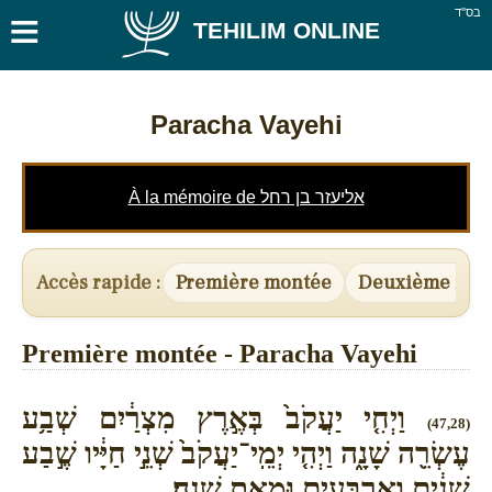
≡
בס''ד
TEHILIM ONLINE
Paracha Vayehi
À la mémoire de אליעזר בן רחל
Accès rapide :
Première montée
Deuxième mon
Première montée - Paracha Vayehi
וַיְחִ֤י יַעֲקֹב֙ בְּאֶ֣רֶץ מִצְרַ֔יִם שְׁבַ֥ע
(47,28)
עֶשְׂרֵ֖ה שָׁנָ֑ה וַיְהִ֤י יְמֵֽי־יַעֲקֹב֙ שְׁנֵ֣י חַיָּ֔יו שֶׁ֣בַע
שָׁנִ֔ים וְאַרְבָּעִ֥ים וּמְאַ֖ת שָׁנָֽה׃