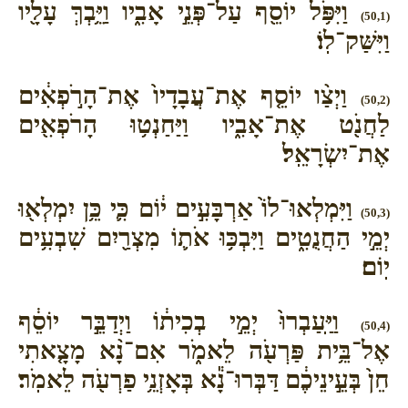
וַיִּפֹּ֥ל יוֹסֵ֖ף עַל־פְּנֵ֣י אָבִ֑יו וַיֵּ֥בְךְּ עָלָ֖יו
(50,1)
וַיִּשַּׁק־לֽוֹ׃
וַיְצַ֨ו יוֹסֵ֤ף אֶת־עֲבָדָיו֙ אֶת־הָרֹ֣פְאִ֔ים
(50,2)
לַחֲנֹ֖ט אֶת־אָבִ֑יו וַיַּחַנְט֥וּ הָרֹפְאִ֖ים
אֶת־יִשְׂרָאֵֽל׃
וַיִּמְלְאוּ־לוֹ֙ אַרְבָּעִ֣ים י֔וֹם כִּ֛י כֵּ֥ן יִמְלְא֖וּ
(50,3)
יְמֵ֣י הַחֲנֻטִ֑ים וַיִּבְכּ֥וּ אֹת֛וֹ מִצְרַ֖יִם שִׁבְעִ֥ים
יֽוֹם׃
וַיַּֽעַבְרוּ֙ יְמֵ֣י בְכִית֔וֹ וַיְדַבֵּ֣ר יוֹסֵ֔ף
(50,4)
אֶל־בֵּ֥ית פַּרְעֹ֖ה לֵאמֹ֑ר אִם־נָ֨א מָצָ֤אתִי
חֵן֙ בְּעֵ֣ינֵיכֶ֔ם דַּבְּרוּ־נָ֕א בְּאָזְנֵ֥י פַרְעֹ֖ה לֵאמֹֽר׃