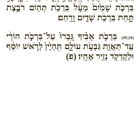
בִּרְכֹ֤ת שָׁמַ֙יִם֙ מֵעָ֔ל בִּרְכֹ֥ת תְּה֖וֹם רֹבֶ֣צֶת
תָּ֑חַת בִּרְכֹ֥ת שָׁדַ֖יִם וָרָֽחַם׃
בִּרְכֹ֣ת אָבִ֗יךָ גָּֽבְרוּ֙ עַל־בִּרְכֹ֣ת הוֹרַ֔י
(49,26)
עַֽד־תַּאֲוַ֖ת גִּבְעֹ֣ת עוֹלָ֑ם תִּֽהְיֶ֙ין֙ לְרֹ֣אשׁ יוֹסֵ֔ף
וּלְקָדְקֹ֖ד נְזִ֥יר אֶחָֽיו׃ (פ)