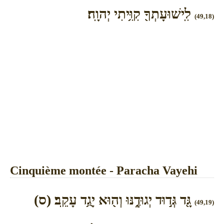
לִֽישׁוּעָתְךָ֖ קִוִּ֥יתִי יְהוָֽה׃
(49,18)
Cinquième montée - Paracha Vayehi
גָּ֖ד גְּד֣וּד יְגוּדֶ֑נּוּ וְה֖וּא יָגֻ֥ד עָקֵֽב׃ (ס)
(49,19)