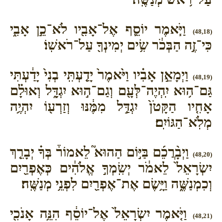
וַיֹּ֧אמֶר יוֹסֵ֛ף אֶל־אָבִ֖יו לֹא־כֵ֣ן אָבִ֑י
(48,18)
כִּי־זֶ֣ה הַבְּכֹ֔ר שִׂ֥ים יְמִינְךָ֖ עַל־רֹאשֽׁוֹ׃
וַיְמָאֵ֣ן אָבִ֗יו וַיֹּ֙אמֶר֙ יָדַ֤עְתִּֽי בְנִי֙ יָדַ֔עְתִּי
(48,19)
גַּם־ה֥וּא יִֽהְיֶה־לְּעָ֖ם וְגַם־ה֣וּא יִגְדָּ֑ל וְאוּלָ֗ם
אָחִ֤יו הַקָּטֹן֙ יִגְדַּ֣ל מִמֶּ֔נּוּ וְזַרְע֖וֹ יִהְיֶ֥ה
מְלֹֽא־הַגּוֹיִֽם׃
וַיְבָ֨רֲכֵ֜ם בַּיּ֣וֹם הַהוּא֮ לֵאמוֹר֒ בְּךָ֗ יְבָרֵ֤ךְ
(48,20)
יִשְׂרָאֵל֙ לֵאמֹ֔ר יְשִֽׂמְךָ֣ אֱלֹהִ֔ים כְּאֶפְרַ֖יִם
וְכִמְנַשֶּׁ֑ה וַיָּ֥שֶׂם אֶת־אֶפְרַ֖יִם לִפְנֵ֥י מְנַשֶּֽׁה׃
וַיֹּ֤אמֶר יִשְׂרָאֵל֙ אֶל־יוֹסֵ֔ף הִנֵּ֥ה אָנֹכִ֖י
(48,21)