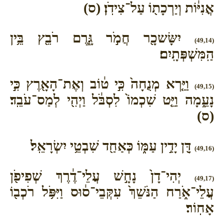
אֳנִיּ֔וֹת וְיַרְכָת֖וֹ עַל־צִידֹֽן׃ (ס)
יִשָּׂשכָ֖ר חֲמֹ֣ר גָּ֑רֶם רֹבֵ֖ץ בֵּ֥ין
(49,14)
הַֽמִּשְׁפְּתָֽיִם׃
וַיַּ֤רְא מְנֻחָה֙ כִּ֣י ט֔וֹב וְאֶת־הָאָ֖רֶץ כִּ֣י
(49,15)
נָעֵ֑מָה וַיֵּ֤ט שִׁכְמוֹ֙ לִסְבֹּ֔ל וַיְהִ֖י לְמַס־עֹבֵֽד׃
(ס)
דָּ֖ן יָדִ֣ין עַמּ֑וֹ כְּאַחַ֖ד שִׁבְטֵ֥י יִשְׂרָאֵֽל׃
(49,16)
יְהִי־דָן֙ נָחָ֣שׁ עֲלֵי־דֶ֔רֶךְ שְׁפִיפֹ֖ן
(49,17)
עֲלֵי־אֹ֑רַח הַנֹּשֵׁךְ֙ עִקְּבֵי־ס֔וּס וַיִּפֹּ֥ל רֹכְב֖וֹ
אָחֽוֹר׃