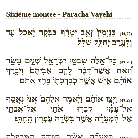
Sixième montée - Paracha Vayehi
בִּנְיָמִין֙ זְאֵ֣ב יִטְרָ֔ף בַּבֹּ֖קֶר יֹ֣אכַל עַ֑ד
(49,27)
וְלָעֶ֖רֶב יְחַלֵּ֥ק שָׁלָֽל׃
כָּל־אֵ֛לֶּה שִׁבְטֵ֥י יִשְׂרָאֵ֖ל שְׁנֵ֣ים עָשָׂ֑ר
(49,28)
וְ֠זֹאת אֲשֶׁר־דִּבֶּ֨ר לָהֶ֤ם אֲבִיהֶם֙ וַיְבָ֣רֶךְ
אוֹתָ֔ם אִ֛ישׁ אֲשֶׁ֥ר כְּבִרְכָת֖וֹ בֵּרַ֥ךְ אֹתָֽם׃
וַיְצַ֣ו אוֹתָ֗ם וַיֹּ֤אמֶר אֲלֵהֶם֙ אֲנִי֙ נֶאֱסָ֣ף
(49,29)
אֶל־עַמִּ֔י קִבְר֥וּ אֹתִ֖י אֶל־אֲבֹתָ֑י
אֶל־הַ֨מְּעָרָ֔ה אֲשֶׁ֥ר בִּשְׂדֵ֖ה עֶפְר֥וֹן הַֽחִתִּֽי׃
בַּמְּעָרָ֞ה אֲשֶׁ֨ר בִּשְׂדֵ֧ה הַמַּכְפֵּלָ֛ה