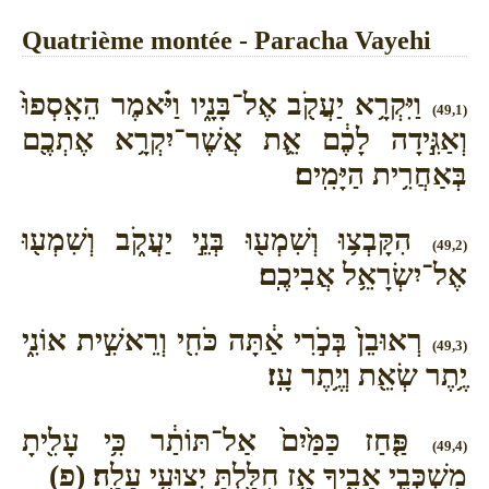
Quatrième montée - Paracha Vayehi
וַיִּקְרָ֥א יַעֲקֹ֖ב אֶל־בָּנָ֑יו וַיֹּ֗אמֶר הֵאָֽסְפוּ֙
(49,1)
וְאַגִּ֣ידָה לָכֶ֔ם אֵ֛ת אֲשֶׁר־יִקְרָ֥א אֶתְכֶ֖ם
בְּאַחֲרִ֥ית הַיָּמִֽים׃
הִקָּבְצ֥וּ וְשִׁמְע֖וּ בְּנֵ֣י יַעֲקֹ֑ב וְשִׁמְע֖וּ
(49,2)
אֶל־יִשְׂרָאֵ֥ל אֲבִיכֶֽם׃
רְאוּבֵן֙ בְּכֹ֣רִי אַ֔תָּה כֹּחִ֖י וְרֵאשִׁ֣ית אוֹנִ֑י
(49,3)
יֶ֥תֶר שְׂאֵ֖ת וְיֶ֥תֶר עָֽז׃
פַּ֤חַז כַּמַּ֙יִם֙ אַל־תּוֹתַ֔ר כִּ֥י עָלִ֖יתָ
(49,4)
מִשְׁכְּבֵ֣י אָבִ֑יךָ אָ֥ז חִלַּ֖לְתָּ יְצוּעִ֥י עָלָֽה׃ (פ)