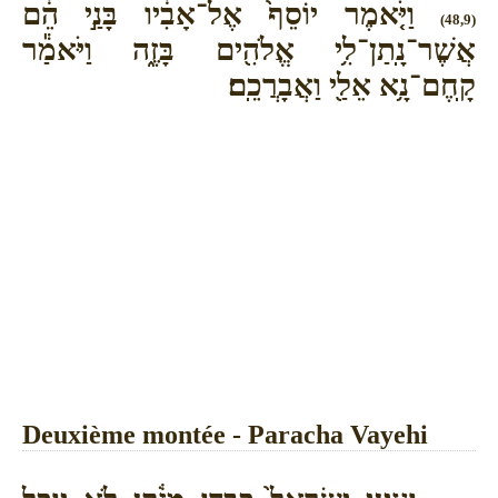
וַיֹּ֤אמֶר יוֹסֵף֙ אֶל־אָבִ֔יו בָּנַ֣י הֵ֔ם
(48,9)
אֲשֶׁר־נָֽתַן־לִ֥י אֱלֹהִ֖ים בָּזֶ֑ה וַיֹּאמַ֕ר
קָֽחֶם־נָ֥א אֵלַ֖י וַאֲבָרֲכֵֽם׃
Deuxième montée - Paracha Vayehi