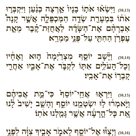
וַיִּשְׂא֨וּ אֹת֤וֹ בָנָיו֙ אַ֣רְצָה כְּנַ֔עַן וַיִּקְבְּר֣וּ
(50,13)
אֹת֔וֹ בִּמְעָרַ֖ת שְׂדֵ֣ה הַמַּכְפֵּלָ֑ה אֲשֶׁ֣ר קָנָה֩
אַבְרָהָ֨ם אֶת־הַשָּׂדֶ֜ה לַאֲחֻזַּת־קֶ֗בֶר מֵאֵ֛ת
עֶפְרֹ֥ן הַחִתִּ֖י עַל־פְּנֵ֥י מַמְרֵֽא׃
וַיָּ֨שָׁב יוֹסֵ֤ף מִצְרַ֙יְמָה֙ ה֣וּא וְאֶחָ֔יו
(50,14)
וְכָל־הָעֹלִ֥ים אִתּ֖וֹ לִקְבֹּ֣ר אֶת־אָבִ֑יו אַחֲרֵ֖י
קָבְר֥וֹ אֶת־אָבִֽיו׃
וַיִּרְא֤וּ אֲחֵֽי־יוֹסֵף֙ כִּי־מֵ֣ת אֲבִיהֶ֔ם
(50,15)
וַיֹּ֣אמְר֔וּ ל֥וּ יִשְׂטְמֵ֖נוּ יוֹסֵ֑ף וְהָשֵׁ֤ב יָשִׁיב֙ לָ֔נוּ
אֵ֚ת כָּל־הָ֣רָעָ֔ה אֲשֶׁ֥ר גָּמַ֖לְנוּ אֹתֽוֹ׃
וַיְצַוּ֕וּ אֶל־יוֹסֵ֖ף לֵאמֹ֑ר אָבִ֣יךָ צִוָּ֔ה לִפְנֵ֥י
(50,16)