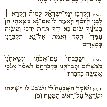
וַיִּקְרְב֣וּ יְמֵֽי־יִשְׂרָאֵ֘ל לָמוּת֒ וַיִּקְרָ֣א ׀
(47,29)
לִבְנ֣וֹ לְיוֹסֵ֗ף וַיֹּ֤אמֶר לוֹ֙ אִם־נָ֨א מָצָ֤אתִי חֵן֙
בְּעֵינֶ֔יךָ שִֽׂים־נָ֥א יָדְךָ֖ תַּ֣חַת יְרֵכִ֑י וְעָשִׂ֤יתָ
עִמָּדִי֙ חֶ֣סֶד וֶאֱמֶ֔ת אַל־נָ֥א תִקְבְּרֵ֖נִי
בְּמִצְרָֽיִם׃
וְשָֽׁכַבְתִּי֙ עִם־אֲבֹתַ֔י וּנְשָׂאתַ֙נִי֙
(47,30)
מִמִּצְרַ֔יִם וּקְבַרְתַּ֖נִי בִּקְבֻרָתָ֑ם וַיֹּאמַ֕ר אָנֹכִ֖י
אֶֽעֱשֶׂ֥ה כִדְבָרֶֽךָ׃
וַיֹּ֗אמֶר הִשָּֽׁבְעָה֙ לִ֔י וַיִּשָּׁבַ֖ע ל֑וֹ וַיִּשְׁתַּ֥חוּ
(47,31)
יִשְׂרָאֵ֖ל עַל־רֹ֥אשׁ הַמִּטָּֽה׃ (פ)