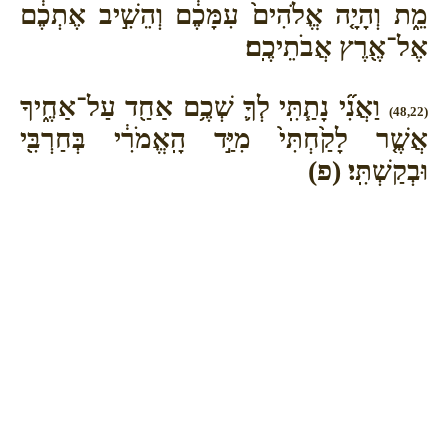
מֵ֑ת וְהָיָ֤ה אֱלֹהִים֙ עִמָּכֶ֔ם וְהֵשִׁ֣יב אֶתְכֶ֔ם
אֶל־אֶ֖רֶץ אֲבֹתֵיכֶֽם׃
וַאֲנִ֞י נָתַ֧תִּֽי לְךָ֛ שְׁכֶ֥ם אַחַ֖ד עַל־אַחֶ֑יךָ
(48,22)
אֲשֶׁ֤ר לָקַ֙חְתִּי֙ מִיַּ֣ד הָֽאֱמֹרִ֔י בְּחַרְבִּ֖י
וּבְקַשְׁתִּֽי׃ (פ)