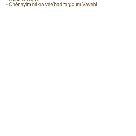
-
Chénayim mikra véé'had targoum Vayehi