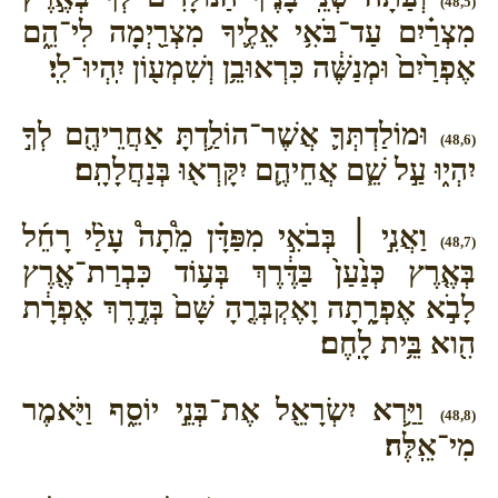
(48,5)
מִצְרַ֗יִם עַד־בֹּאִ֥י אֵלֶ֛יךָ מִצְרַ֖יְמָה לִי־הֵ֑ם
אֶפְרַ֙יִם֙ וּמְנַשֶּׁ֔ה כִּרְאוּבֵ֥ן וְשִׁמְע֖וֹן יִֽהְיוּ־לִֽי׃
וּמוֹלַדְתְּךָ֛ אֲשֶׁר־הוֹלַ֥דְתָּ אַחֲרֵיהֶ֖ם לְךָ֣
(48,6)
יִהְי֑וּ עַ֣ל שֵׁ֧ם אֲחֵיהֶ֛ם יִקָּרְא֖וּ בְּנַחֲלָתָֽם׃
וַאֲנִ֣י ׀ בְּבֹאִ֣י מִפַּדָּ֗ן מֵ֩תָה֩ עָלַ֨י רָחֵ֜ל
(48,7)
בְּאֶ֤רֶץ כְּנַ֙עַן֙ בַּדֶּ֔רֶךְ בְּע֥וֹד כִּבְרַת־אֶ֖רֶץ
לָבֹ֣א אֶפְרָ֑תָה וָאֶקְבְּרֶ֤הָ שָּׁם֙ בְּדֶ֣רֶךְ אֶפְרָ֔ת
הִ֖וא בֵּ֥ית לָֽחֶם׃
וַיַּ֥רְא יִשְׂרָאֵ֖ל אֶת־בְּנֵ֣י יוֹסֵ֑ף וַיֹּ֖אמֶר
(48,8)
מִי־אֵֽלֶּה׃