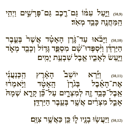
וַיַּ֣עַל עִמּ֔וֹ גַּם־רֶ֖כֶב גַּם־פָּרָשִׁ֑ים וַיְהִ֥י
(50,9)
הַֽמַּחֲנֶ֖ה כָּבֵ֥ד מְאֹֽד׃
וַיָּבֹ֜אוּ עַד־גֹּ֣רֶן הָאָטָ֗ד אֲשֶׁר֙ בְּעֵ֣בֶר
(50,10)
הַיַּרְדֵּ֔ן וַיִּ֨סְפְּדוּ־שָׁ֔ם מִסְפֵּ֛ד גָּד֥וֹל וְכָבֵ֖ד מְאֹ֑ד
וַיַּ֧עַשׂ לְאָבִ֛יו אֵ֖בֶל שִׁבְעַ֥ת יָמִֽים׃
וַיַּ֡רְא יוֹשֵׁב֩ הָאָ֨רֶץ הַֽכְּנַעֲנִ֜י
(50,11)
אֶת־הָאֵ֗בֶל בְּגֹ֙רֶן֙ הָֽאָטָ֔ד וַיֹּ֣אמְר֔וּ
אֵֽבֶל־כָּבֵ֥ד זֶ֖ה לְמִצְרָ֑יִם עַל־כֵּ֞ן קָרָ֤א שְׁמָהּ֙
אָבֵ֣ל מִצְרַ֔יִם אֲשֶׁ֖ר בְּעֵ֥בֶר הַיַּרְדֵּֽן׃
וַיַּעֲשׂ֥וּ בָנָ֖יו ל֑וֹ כֵּ֖ן כַּאֲשֶׁ֥ר צִוָּֽם׃
(50,12)