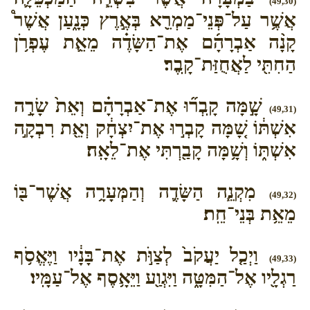
(49,30)
אֲשֶׁ֥ר עַל־פְּנֵי־מַמְרֵ֖א בְּאֶ֣רֶץ כְּנָ֑עַן אֲשֶׁר֩
קָנָ֨ה אַבְרָהָ֜ם אֶת־הַשָּׂדֶ֗ה מֵאֵ֛ת עֶפְרֹ֥ן
הַחִתִּ֖י לַאֲחֻזַּת־קָֽבֶר׃
שָׁ֣מָּה קָֽבְר֞וּ אֶת־אַבְרָהָ֗ם וְאֵת֙ שָׂרָ֣ה
(49,31)
אִשְׁתּ֔וֹ שָׁ֚מָּה קָבְר֣וּ אֶת־יִצְחָ֔ק וְאֵ֖ת רִבְקָ֣ה
אִשְׁתּ֑וֹ וְשָׁ֥מָּה קָבַ֖רְתִּי אֶת־לֵאָֽה׃
מִקְנֵ֧ה הַשָּׂדֶ֛ה וְהַמְּעָרָ֥ה אֲשֶׁר־בּ֖וֹ
(49,32)
מֵאֵ֥ת בְּנֵי־חֵֽת׃
וַיְכַ֤ל יַעֲקֹב֙ לְצַוֺּ֣ת אֶת־בָּנָ֔יו וַיֶּאֱסֹ֥ף
(49,33)
רַגְלָ֖יו אֶל־הַמִּטָּ֑ה וַיִּגְוַ֖ע וַיֵּאָ֥סֶף אֶל־עַמָּֽיו׃