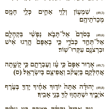
שִׁמְע֥וֹן וְלֵוִ֖י אַחִ֑ים כְּלֵ֥י חָמָ֖ס
(49,5)
מְכֵרֹתֵיהֶֽם׃
בְּסֹדָם֙ אַל־תָּבֹ֣א נַפְשִׁ֔י בִּקְהָלָ֖ם
(49,6)
אַל־תֵּחַ֣ד כְּבֹדִ֑י כִּ֤י בְאַפָּם֙ הָ֣רְגוּ אִ֔ישׁ
וּבִרְצֹנָ֖ם עִקְּרוּ־שֽׁוֹר׃
אָר֤וּר אַפָּם֙ כִּ֣י עָ֔ז וְעֶבְרָתָ֖ם כִּ֣י קָשָׁ֑תָה
(49,7)
אֲחַלְּקֵ֣ם בְּיַעֲקֹ֔ב וַאֲפִיצֵ֖ם בְּיִשְׂרָאֵֽל׃ (ס)
יְהוּדָ֗ה אַתָּה֙ יוֹד֣וּךָ אַחֶ֔יךָ יָדְךָ֖ בְּעֹ֣רֶף
(49,8)
אֹיְבֶ֑יךָ יִשְׁתַּחֲוּ֥וּ לְךָ֖ בְּנֵ֥י אָבִֽיךָ׃
גּ֤וּר אַרְיֵה֙ יְהוּדָ֔ה מִטֶּ֖רֶף בְּנִ֣י עָלִ֑יתָ