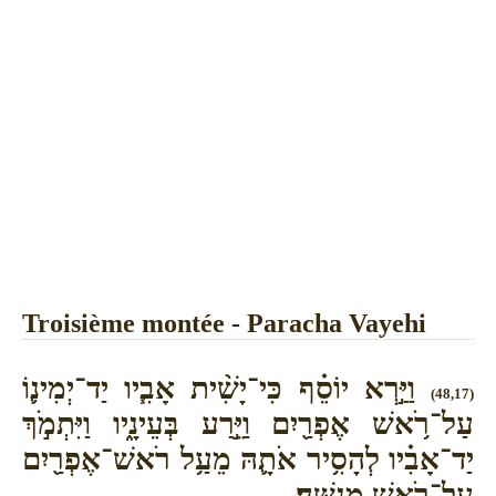
Troisième montée - Paracha Vayehi
וַיַּ֣רְא יוֹסֵ֗ף כִּי־יָשִׁ֨ית אָבִ֧יו יַד־יְמִינ֛וֹ
(48,17)
עַל־רֹ֥אשׁ אֶפְרַ֖יִם וַיֵּ֣רַע בְּעֵינָ֑יו וַיִּתְמֹ֣ךְ
יַד־אָבִ֗יו לְהָסִ֥יר אֹתָ֛הּ מֵעַ֥ל רֹאשׁ־אֶפְרַ֖יִם
עַל־רֹ֥אשׁ מְנַשֶּֽׁה׃