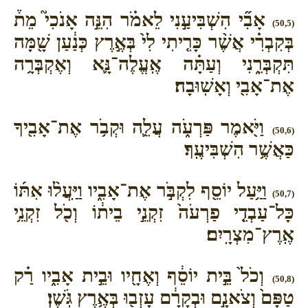
אָבִ֞י הִשְׁבִּיעַ֣נִי לֵאמֹ֗ר הִנֵּ֣ה אָנֹכִי֮ מֵת֒
(50,5)
בְּקִבְרִ֗י אֲשֶׁ֨ר כָּרִ֤יתִי לִי֙ בְּאֶ֣רֶץ כְּנַ֔עַן שָׁ֖מָּה
תִּקְבְּרֵ֑נִי וְעַתָּ֗ה אֶֽעֱלֶה־נָּ֛א וְאֶקְבְּרָ֥ה
אֶת־אָבִ֖י וְאָשֽׁוּבָה׃
וַיֹּ֖אמֶר פַּרְעֹ֑ה עֲלֵ֛ה וּקְבֹ֥ר אֶת־אָבִ֖יךָ
(50,6)
כַּאֲשֶׁ֥ר הִשְׁבִּיעֶֽךָ׃
וַיַּ֥עַל יוֹסֵ֖ף לִקְבֹּ֣ר אֶת־אָבִ֑יו וַיַּֽעֲל֨וּ אִתּ֜וֹ
(50,7)
כָּל־עַבְדֵ֤י פַרְעֹה֙ זִקְנֵ֣י בֵית֔וֹ וְכֹ֖ל זִקְנֵ֥י
אֶֽרֶץ־מִצְרָֽיִם׃
וְכֹל֙ בֵּ֣ית יוֹסֵ֔ף וְאֶחָ֖יו וּבֵ֣ית אָבִ֑יו רַ֗ק
(50,8)
טַפָּם֙ וְצֹאנָ֣ם וּבְקָרָ֔ם עָזְב֖וּ בְּאֶ֥רֶץ גֹּֽשֶׁן׃