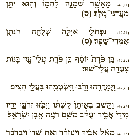
מֵאָשֵׁ֖ר שְׁמֵנָ֣ה לַחְמ֑וֹ וְה֥וּא יִתֵּ֖ן
(49,20)
מַֽעֲדַנֵּי־מֶֽלֶךְ׃ (ס)
נַפְתָּלִ֖י אַיָּלָ֣ה שְׁלֻחָ֑ה הַנֹּתֵ֖ן
(49,21)
אִמְרֵי־שָֽׁפֶר׃ (ס)
בֵּ֤ן פֹּרָת֙ יוֹסֵ֔ף בֵּ֥ן פֹּרָ֖ת עֲלֵי־עָ֑יִן בָּנ֕וֹת
(49,22)
צָעֲדָ֖ה עֲלֵי־שֽׁוּר׃
וַֽיְמָרֲרֻ֖הוּ וָרֹ֑בּוּ וַֽיִּשְׂטְמֻ֖הוּ בַּעֲלֵ֥י חִצִּֽים׃
(49,23)
וַתֵּ֤שֶׁב בְּאֵיתָן֙ קַשְׁתּ֔וֹ וַיָּפֹ֖זּוּ זְרֹעֵ֣י יָדָ֑יו
(49,24)
מִידֵי֙ אֲבִ֣יר יַעֲקֹ֔ב מִשָּׁ֥ם רֹעֶ֖ה אֶ֥בֶן יִשְׂרָאֵֽל׃
מֵאֵ֨ל אָבִ֜יךָ וְיַעְזְרֶ֗ךָּ וְאֵ֤ת שַׁדַּי֙ וִיבָ֣רְכֶ֔ךָּ
(49,25)