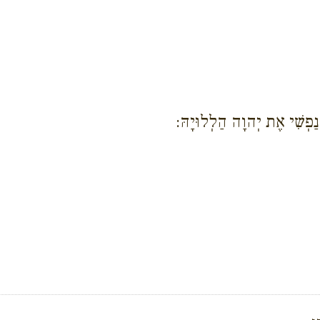
נַפְשִׁי אֶת יְהוָה הַלְלוּיָהּ: