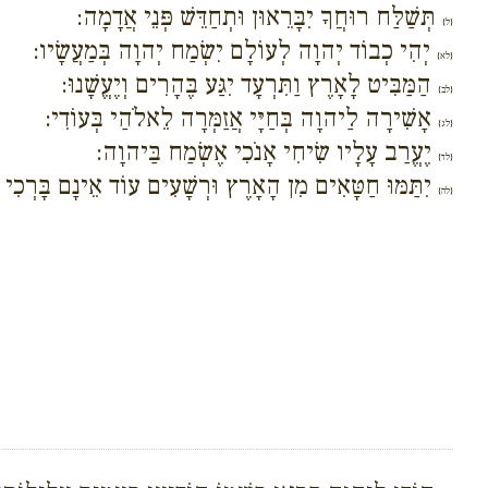
תְּשַׁלַּח רוּחֲךָ יִבָּרֵאוּן וּתְחַדֵּשׁ פְּנֵי אֲדָמָה:
{ל}
יְהִי כְבוֹד יְהוָה לְעוֹלָם יִשְׂמַח יְהוָה בְּמַעֲשָׂיו:
{לא}
הַמַּבִּיט לָאָרֶץ וַתִּרְעָד יִגַּע בֶּהָרִים וְיֶעֱשָׁנוּ:
{לב}
אָשִׁירָה לַיהוָה בְּחַיָּי אֲזַמְּרָה לֵאלֹהַי בְּעוֹדִי:
{לג}
יֶעֱרַב עָלָיו שִׂיחִי אָנֹכִי אֶשְׂמַח בַּיהוָה:
{לד}
יִתַּמּוּ חַטָּאִים מִן הָאָרֶץ וּרְשָׁעִים עוֹד אֵינָם בָּרְכִי 
{לה}