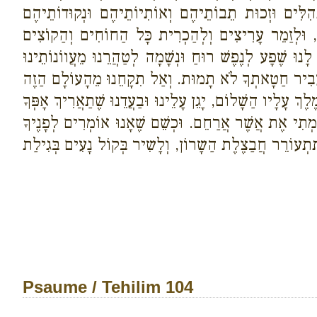
ְהִלִּים וּזְכוּת תֵבוֹתֵיהֶם וְאוֹתִיוֹתֵיהֶם וּנְקוּדוֹתֵיהֶם
, וּלְזַמֵר עָרִיצִים וְלְהַכְרִית כָּל הַחוֹחִים וְהַקוֹצִים
וּ שֶׁפָע לְנֶפֶשׁ רוּחַ וּנְשָׁמָה לְטַהֲרֵנוּ מֵעֲווֹנוֹתֵינוּ
יָ הֶעֱבִיר חַטָאתְךָ לֹא תָמוּת. וְאַל תִקָחֵנוּ מֵהָעוֹלָם הַזֶה
ֶךְ עָלָיו הַשָׁלוֹם, יָגֵן עָלֵינוּ וּבַעֲדֵנוּ שֶׁתַאֲרִיךְ אָפְּךָ
ַמְתִי אֶת אֲשֶׁר אֲרַחֵם. וּכְשֵׁם שֶׁאָנוּ אוֹמְרִים לְפָנֶיךָ
 תִתְעוֹרֵר חֲבַצֶלֶת הַשָרוֹן, וְלָשִיר בְּקוֹל נָעִים בְּגִילַת
Psaume / Tehilim 104