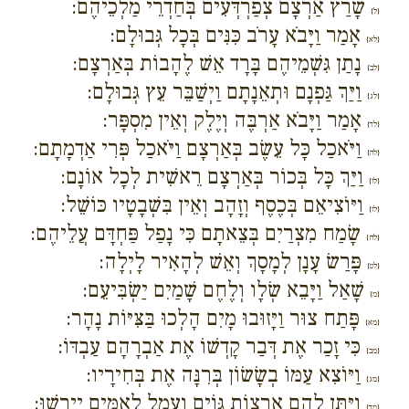
שָׁרַץ אַרְצָם צְפַרְדְּעִים בְּחַדְרֵי מַלְכֵיהֶם:
{ל}
אָמַר וַיָּבֹא עָרֹב כִּנִּים בְּכָל גְּבוּלָם:
{לא}
נָתַן גִּשְׁמֵיהֶם בָּרָד אֵשׁ לֶהָבוֹת בְּאַרְצָם:
{לב}
וַיַּךְ גַּפְנָם וּתְאֵנָתָם וַיְשַׁבֵּר עֵץ גְּבוּלָם:
{לג}
אָמַר וַיָּבֹא אַרְבֶּה וְיֶלֶק וְאֵין מִסְפָּר:
{לד}
וַיֹּאכַל כָּל עֵשֶׂב בְּאַרְצָם וַיֹּאכַל פְּרִי אַדְמָתָם:
{לה}
וַיַּךְ כָּל בְּכוֹר בְּאַרְצָם רֵאשִׁית לְכָל אוֹנָם:
{לו}
וַיּוֹצִיאֵם בְּכֶסֶף וְזָהָב וְאֵין בִּשְׁבָטָיו כּוֹשֵׁל:
{לז}
שָׂמַח מִצְרַיִם בְּצֵאתָם כִּי נָפַל פַּחְדָּם עֲלֵיהֶם:
{לח}
פָּרַשׂ עָנָן לְמָסָךְ וְאֵשׁ לְהָאִיר לָיְלָה:
{לט}
שָׁאַל וַיָּבֵא שְׂלָו וְלֶחֶם שָׁמַיִם יַשְׂבִּיעֵם:
{מ}
פָּתַח צוּר וַיָּזוּבוּ מָיִם הָלְכוּ בַּצִּיּוֹת נָהָר:
{מא}
כִּי זָכַר אֶת דְּבַר קָדְשׁוֹ אֶת אַבְרָהָם עַבְדּוֹ:
{מב}
וַיּוֹצִא עַמּוֹ בְשָׂשׂוֹן בְּרִנָּה אֶת בְּחִירָיו:
{מג}
וַיִּתֵּן לָהֶם אַרְצוֹת גּוֹיִם וַעֲמַל לְאֻמִּים יִירָשׁוּ:
{מד}