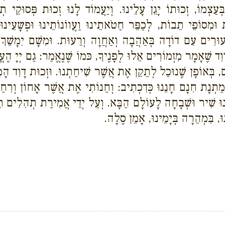
עַצְמוֹ, זְכוּתוֹ יָגֵן עָלֵינוּ. וְיַעֲמוֹד לָנוּ זְכוּת פְּסוּקֵי ת
מִסוֹפֵי תֵבוֹת, לְכַפֵּר חַטֹאתֵינוּ וַעֲווֹנוֹתֵינוּ וּפְשָעֵינוּ
ּרִים עִם דוֹדָה בְּאַהֲבָה וְאַחֲוָה וְרֵעוּת. וּמִשָׁם יִמָשֵׁךְ לָנ
 לְדָוִד שֶׁאָמָר מִזְמוֹרִים אֵלוּ לְפָנֶיךָ, כּמוֹ שֶׁנֶאֱמַר: גַם יְ
, בְּאוֹפָן שֶׁנוּכַל לְתַקֵן אֶת אֲשֶׁר שִׁיחַתְנוּ. וּזְכוּת דָוִד הָמֶל
מַתְנָת חִנָם חָנֵנוּ כְּדִכְתִיב: וְחַנוֹתִי אֶת אֲשֶׁר אָחוֹן וְרִח
הֵינוּ שִׁיר וּשְׁבָחָה לָעוֹלָם הַבָּא. וְעַל יְדֵי אֲמִירַת תְהִלִים
ּ, בִּמְהֵרָה בְּיָמֵינוּ, אָמֵן סֶלָה.