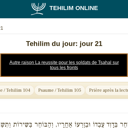
TEHILIM ONLINE
21
Tehilim du jour: jour 21
Autre raison La reussite pour les soldats de Tsahal sur
tous les fronts
e / Tehilim 104
Psaume / Tehilim 105
Prière après la lec
ּוֹחֵר בְּדָוִד עַבְדוֹ וּבְזַרְעוֹ אַחֲרָיו, וְהַבּוֹחֵר בְּשִירוֹת וְתִ