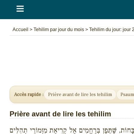
≡
Accueil
>
Tehilim par jour du mois
>
Tehilim du jour: jour 
Accès rapide :
Prière avant de lire les tehilim
Psaum
Prière avant de lire les tehilim
שְבָּחוֹת, שֶׁתֵּפֶן בְּרַחֲמִים אֶל קְרִיאַת מִזְמוֹרֵי תְהִלִּים