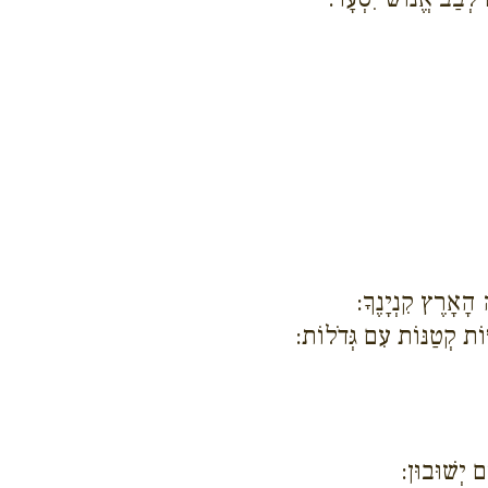
הָאָרֶץ קִנְיָנֶךָ:
ּוֹת קְטַנּוֹת עִם גְּדֹלוֹת:
ם יְשׁוּבוּן: