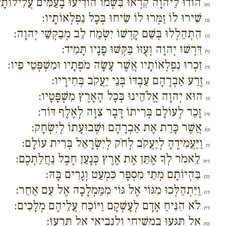
הוֹדוּ לַיהוָה קִרְאוּ בִּשְׁמוֹ הוֹדִיעוּ בָעַמִּים עֲלִילוֹתָי
{א}
שִׁירוּ לוֹ זַמְּרוּ לוֹ שִׂיחוּ בְּכָל נִפְלְאוֹתָיו:
{ב}
הִתְהַלְלוּ בְּשֵׁם קָדְשׁוֹ יִשְׂמַח לֵב מְבַקְשֵׁי יְהוָה:
{ג}
דִּרְשׁוּ יְהוָה וְעֻזּוֹ בַּקְּשׁוּ פָנָיו תָּמִיד:
{ד}
זִכְרוּ נִפְלְאוֹתָיו אֲשֶׁר עָשָׂה מֹפְתָיו וּמִשְׁפְּטֵי פִיו:
{ה}
זֶרַע אַבְרָהָם עַבְדּוֹ בְּנֵי יַעֲקֹב בְּחִירָיו:
{ו}
הוּא יְהוָה אֱלֹהֵינוּ בְּכָל הָאָרֶץ מִשְׁפָּטָיו:
{ז}
זָכַר לְעוֹלָם בְּרִיתוֹ דָּבָר צִוָּה לְאֶלֶף דּוֹר:
{ח}
אֲשֶׁר כָּרַת אֶת אַבְרָהָם וּשְׁבוּעָתוֹ לְיִשְׂחָק:
{ט}
וַיַּעֲמִידֶהָ לְיַעֲקֹב לְחֹק לְיִשְׂרָאֵל בְּרִית עוֹלָם:
{י}
לֵאמֹר לְךָ אֶתֵּן אֶת אֶרֶץ כְּנָעַן חֶבֶל נַחֲלַתְכֶם:
{יא}
בִּהְיוֹתָם מְתֵי מִסְפָּר כִּמְעַט וְגָרִים בָּהּ:
{יב}
וַיִּתְהַלְּכוּ מִגּוֹי אֶל גּוֹי מִמַּמְלָכָה אֶל עַם אַחֵר:
{יג}
לֹא הִנִּיחַ אָדָם לְעָשְׁקָם וַיּוֹכַח עֲלֵיהֶם מְלָכִים:
{יד}
אַל תִּגְּעוּ בִמְשִׁיחָי וְלִנְבִיאַי אַל תָּרֵעוּ:
{טו}