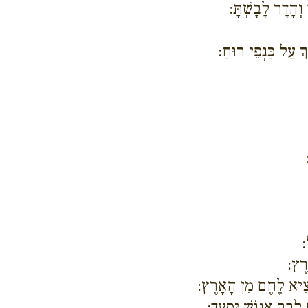
וְהָדָר לָבָשְׁתָּ:
ְ עַל כַּנְפֵי רוּחַ:
:
רֶץ:
צִיא לֶחֶם מִן הָאָרֶץ:
ם לְבַב אֱנוֹשׁ יִסְעָד: