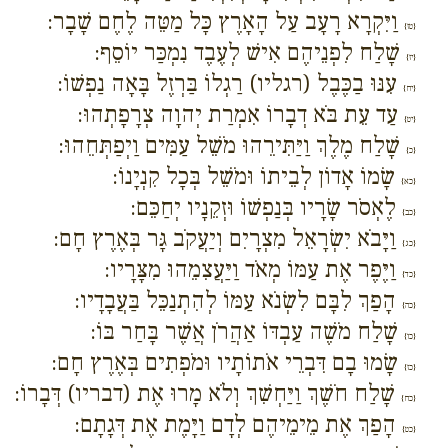
וַיִּקְרָא רָעָב עַל הָאָרֶץ כָּל מַטֵּה לֶחֶם שָׁבָר:
{טז}
שָׁלַח לִפְנֵיהֶם אִישׁ לְעֶבֶד נִמְכַּר יוֹסֵף:
{יז}
עִנּוּ בַכֶּבֶל (רגליו) רַגְלוֹ בַּרְזֶל בָּאָה נַפְשׁוֹ:
{יח}
עַד עֵת בֹּא דְבָרוֹ אִמְרַת יְהוָה צְרָפָתְהוּ:
{יט}
שָׁלַח מֶלֶךְ וַיַּתִּירֵהוּ מֹשֵׁל עַמִּים וַיְפַתְּחֵהוּ:
{כ}
שָׂמוֹ אָדוֹן לְבֵיתוֹ וּמֹשֵׁל בְּכָל קִנְיָנוֹ:
{כא}
לֶאְסֹר שָׂרָיו בְּנַפְשׁוֹ וּזְקֵנָיו יְחַכֵּם:
{כב}
וַיָּבֹא יִשְׂרָאֵל מִצְרָיִם וְיַעֲקֹב גָּר בְּאֶרֶץ חָם:
{כג}
וַיֶּפֶר אֶת עַמּוֹ מְאֹד וַיַּעֲצִמֵהוּ מִצָּרָיו:
{כד}
הָפַךְ לִבָּם לִשְׂנֹא עַמּוֹ לְהִתְנַכֵּל בַּעֲבָדָיו:
{כה}
שָׁלַח מֹשֶׁה עַבְדּוֹ אַהֲרֹן אֲשֶׁר בָּחַר בּוֹ:
{כו}
שָׂמוּ בָם דִּבְרֵי אֹתוֹתָיו וּמֹפְתִים בְּאֶרֶץ חָם:
{כז}
שָׁלַח חֹשֶׁךְ וַיַּחְשִׁךְ וְלֹא מָרוּ אֶת (דבריו) דְּבָרוֹ:
{כח}
הָפַךְ אֶת מֵימֵיהֶם לְדָם וַיָּמֶת אֶת דְּגָתָם:
{כט}