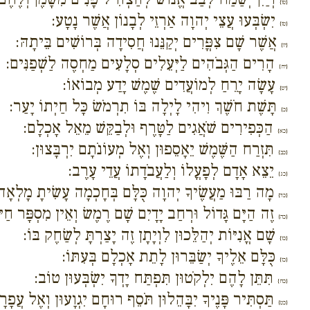
{טו}
יִשְׂבְּעוּ עֲצֵי יְהוָה אַרְזֵי לְבָנוֹן אֲשֶׁר נָטָע:
{טז}
אֲשֶׁר שָׁם צִפֳּרִים יְקַנֵּנוּ חֲסִידָה בְּרוֹשִׁים בֵּיתָהּ:
{יז}
הָרִים הַגְּבֹהִים לַיְּעֵלִים סְלָעִים מַחְסֶה לַשְׁפַנִּים:
{יח}
עָשָׂה יָרֵחַ לְמוֹעֲדִים שֶׁמֶשׁ יָדַע מְבוֹאוֹ:
{יט}
תָּשֶׁת חֹשֶׁךְ וִיהִי לָיְלָה בּוֹ תִרְמֹשׂ כָּל חַיְתוֹ יָעַר:
{כ}
הַכְּפִירִים שֹׁאֲגִים לַטָּרֶף וּלְבַקֵּשׁ מֵאֵל אָכְלָם:
{כא}
תִּזְרַח הַשֶּׁמֶשׁ יֵאָסֵפוּן וְאֶל מְעוֹנֹתָם יִרְבָּצוּן:
{כב}
יֵצֵא אָדָם לְפָעֳלוֹ וְלַעֲבֹדָתוֹ עֲדֵי עָרֶב:
{כג}
מָה רַבּוּ מַעֲשֶׂיךָ יְהוָה כֻּלָּם בְּחָכְמָה עָשִׂיתָ מָלְאָה 
{כד}
זֶה הַיָּם גָּדוֹל וּרְחַב יָדָיִם שָׁם רֶמֶשׂ וְאֵין מִסְפָּר חַי
{כה}
שָׁם אֳנִיּוֹת יְהַלֵּכוּן לִוְיָתָן זֶה יָצַרְתָּ לְשַׂחֶק בּוֹ:
{כו}
כֻּלָּם אֵלֶיךָ יְשַׂבֵּרוּן לָתֵת אָכְלָם בְּעִתּוֹ:
{כז}
תִּתֵּן לָהֶם יִלְקֹטוּן תִּפְתַּח יָדְךָ יִשְׂבְּעוּן טוֹב:
{כח}
תַּסְתִּיר פָּנֶיךָ יִבָּהֵלוּן תֹּסֵף רוּחָם יִגְוָעוּן וְאֶל עֲפָרָ
{כט}