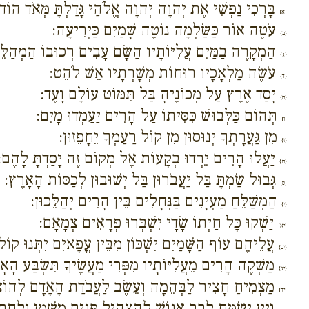
בָּרְכִי נַפְשִׁי אֶת יְהוָה יְהוָה אֱלֹהַי גָּדַלְתָּ מְּאֹד הוֹד 
{א}
עֹטֶה אוֹר כַּשַּׂלְמָה נוֹטֶה שָׁמַיִם כַּיְרִיעָה:
{ב}
הַמְקָרֶה בַמַּיִם עֲלִיּוֹתָיו הַשָּׂם עָבִים רְכוּבוֹ הַמְהַלֵּך
{ג}
עֹשֶׂה מַלְאָכָיו רוּחוֹת מְשָׁרְתָיו אֵשׁ לֹהֵט:
{ד}
יָסַד אֶרֶץ עַל מְכוֹנֶיהָ בַּל תִּמּוֹט עוֹלָם וָעֶד:
{ה}
תְּהוֹם כַּלְּבוּשׁ כִּסִּיתוֹ עַל הָרִים יַעַמְדוּ מָיִם:
{ו}
מִן גַּעֲרָתְךָ יְנוּסוּן מִן קוֹל רַעַמְךָ יֵחָפֵזוּן:
{ז}
יַעֲלוּ הָרִים יֵרְדוּ בְקָעוֹת אֶל מְקוֹם זֶה יָסַדְתָּ לָהֶם:
{ח}
גְּבוּל שַׂמְתָּ בַּל יַעֲבֹרוּן בַּל יְשׁוּבוּן לְכַסּוֹת הָאָרֶץ:
{ט}
הַמְשַׁלֵּחַ מַעְיָנִים בַּנְּחָלִים בֵּין הָרִים יְהַלֵּכוּן:
{י}
יַשְׁקוּ כָּל חַיְתוֹ שָׂדָי יִשְׁבְּרוּ פְרָאִים צְמָאָם:
{יא}
עֲלֵיהֶם עוֹף הַשָּׁמַיִם יִשְׁכּוֹן מִבֵּין עֳפָאיִם יִתְּנוּ קוֹל
{יב}
מַשְׁקֶה הָרִים מֵעֲלִיּוֹתָיו מִפְּרִי מַעֲשֶׂיךָ תִּשְׂבַּע הָאָ
{יג}
מַצְמִיחַ חָצִיר לַבְּהֵמָה וְעֵשֶׂב לַעֲבֹדַת הָאָדָם לְהוֹ
{יד}
וְיַיִן יְשַׂמַּח לְבַב אֱנוֹשׁ לְהַצְהִיל פָּנִים מִשָּׁמֶן וְלֶחֶ