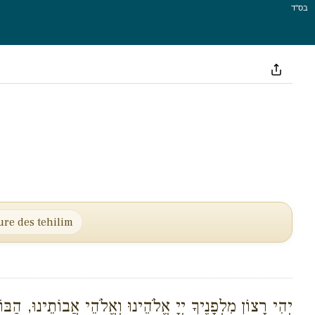
בס''ד
ture des tehilim
יְהִי רָצוֹן מִלְפָנֶיךָ יְיָ אֱלֹהֵינוּ וְאֱלֹהֵי אֲבוֹתֵינוּ, הַב