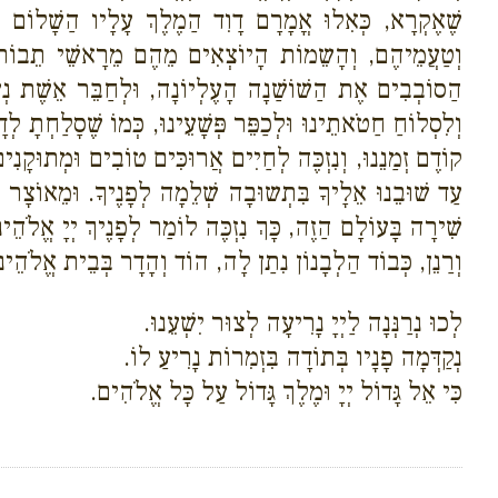
שֶׁאֶקְרָא, כְּאִלוּ אֳמָרָם דָוִד הַמֶלֶךְ עָלָיו הַשָׁלוֹם בְּ
וְטַעֲמֵיהֶם, וְהָשֵמוֹת הָיוֹצְאִים מֵהֶם מֵרָאשֵׁי תֵבוֹת וּ
הַסוֹבְבִים אֶת הַשׁוֹשַׁנָה הָעֶלְיוֹנָה, וּלְחַבֵּר אֵשֶׁת נְעו
וְלִסְלוֹחַ חַטֹאתֵינוּ וּלְכַפֵּר פְּשָׁעֵינוּ, כְּמוֹ שֶׁסָלַחְתָ
קוֹדֶם זְמַנֵנוּ, וְנִזְכֶּה לְחַיִים אֲרוּכִּים טוֹבִים וּמְתוּקָנִים
עַד שׁוּבֵנוּ אֵלָיךָ בִּתְשוּבָה שְׁלֵמָה לְפָנֶיךָ. וּמֵאוֹצָר 
שִׁירָה בָּעוֹלָם הַזֶה, כָּךְ נִזְכֶּה לוֹמַר לְפָנֶיךְ יְיָ אֱלֹ
וְרַנֵן, כְּבוֹד הַלְבָנוֹן נִתַן לָה, הוֹד וְהָדָר בְּבֵית אֱלֹהֵינו
לְכוּ נְרַנְּנָה לַיְיָ נָרִיעָה לְצוּר יִשְׁעֵנוּ.
נְקַדְּמָה פָנָיו בְּתוֹדָה בִּזְמִרוֹת נָרִיעַ לוֹ.
כִּי אֵל גָּדוֹל יְיָ וּמֶלֶךְ גָּדוֹל עַל כָּל אֱלֹהִים.