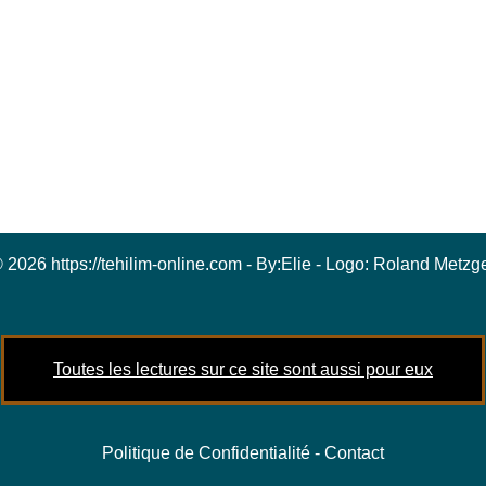
 2026 https://tehilim-online.com - By:
Elie
- Logo:
Roland Metzg
Toutes les lectures sur ce site sont aussi pour eux
Politique de Confidentialité
-
Contact