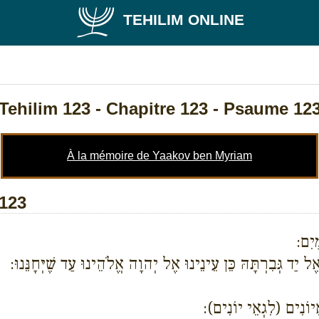
TEHILIM ONLINE
Tehilim 123
- Chapitre 123 - Psaume 12
À la mémoire de Yaakov ben Myriam
 123
מָיִם
יַד גְּבִרְתָּהּ כֵּן עֵינֵינוּ אֶל יְהוָה אֱלֹהֵינוּ עַד שֶׁיְּחָנֵּנוּ
גְאֵיוֹנִים (לִגְאֵי יוֹנִים