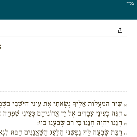
בס''ד
3
שִׁיר הַמַּעֲלוֹת אֵלֶיךָ נָשָׂאתִי אֶת עֵינַי הַיֹּשְׁבִי בַּשָּׁ:
{א}
הִנֵּה כְעֵינֵי עֲבָדִים אֶל יַד אֲדוֹנֵיהֶם כְּעֵינֵי שִׁפְחָה אֶל :
{ב}
חָנֵּנוּ יְהוָה חָנֵּנוּ כִּי רַב שָׂבַעְנוּ בוּז:
{ג}
רַבַּת שָׂבְעָה לָּהּ נַפְשֵׁנוּ הַלַּעַג הַשַּׁאֲנַנִּים הַבּוּז לִ):
{ד}