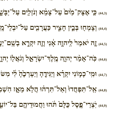
כִּ֤י אֶצָּק־מַ֙יִם֙ עַל־צָמֵ֔א וְנֹזְלִ֖ים עַל־יַבָּשָׁ
(44,3)
וְצָמְח֖וּ בְּבֵ֣ין חָצִ֑יר כַּעֲרָבִ֖ים עַל־יִבְלֵי־מָֽי
(44,4)
זֶ֤ה יֹאמַר֙ לַֽיהוָ֣ה אָ֔נִי וְזֶ֖ה יִקְרָ֣א בְשֵֽׁם־יַעֲקֹ
(44,5)
כֹּֽה־אָמַ֨ר יְהוָ֧ה מֶֽלֶךְ־יִשְׂרָאֵ֛ל וְגֹאֲל֖וֹ יְהוָ֣
(44,6)
וּמִֽי־כָמ֣וֹנִי יִקְרָ֗א וְיַגִּידֶ֤הָ וְיַעְרְכֶ֙הָ֙ לִ֔י מִש
(44,7)
אַֽל־תִּפְחֲדוּ֙ וְאַל־תִּרְה֔וּ הֲלֹ֥א מֵאָ֛ז הִשְׁמַעְתִּ֥י
(44,8)
יֹֽצְרֵי־פֶ֤סֶל כֻּלָּם֙ תֹּ֔הוּ וַחֲמוּדֵיהֶ֖ם בַּל־יוֹעִ֑יל
(44,9)