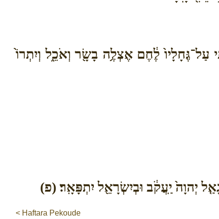
עַל־גֶּחָלָיו֙ לֶ֔חֶם אֶצְלֶ֥ה בָשָׂ֖ר וְאֹכֵ֑ל וְיִתְרוֹ֙
גָאַ֤ל יְהוָה֙ יַֽעֲקֹ֔ב וּבְיִשְׂרָאֵ֖ל יִתְפָּאָֽר׃ (פ)
< Haftara Pekoude