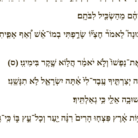
יהֶ֔ם מֵהַשְׂכִּ֖יל לִבֹּתָֽם׃
ָה֮ לֵאמֹר֒ חֶצְי֞וֹ שָׂרַ֣פְתִּי בְמוֹ־אֵ֗שׁ וְ֠אַף אָפִ֤יתִי 
ֶת־נַפְשׁוֹ֙ וְלֹ֣א יֹאמַ֔ר הֲל֥וֹא שֶׁ֖קֶר בִּימִינִֽי׃ (ס)
 יְצַרְתִּ֤יךָ עֶֽבֶד־לִי֙ אַ֔תָּה יִשְׂרָאֵ֖ל לֹ֥א תִנָּשֵֽׁנִי׃
בָ֥ה אֵלַ֖י כִּ֥י גְאַלְתִּֽיךָ׃
יּ֣וֹת אָ֔רֶץ פִּצְח֤וּ הָרִים֙ רִנָּ֔ה יַ֖עַר וְכָל־עֵ֣ץ בּ֑וֹ כִּֽי־