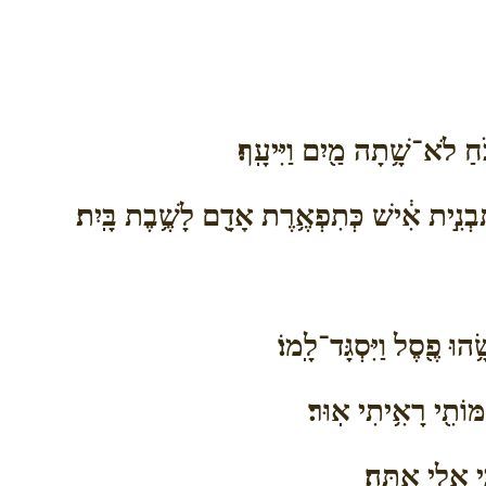
ֹּ֔חַ לֹא־שָׁ֥תָה מַ֖יִם וַיִּיעָֽף׃
ְּתַבְנִ֣ית אִ֔ישׁ כְּתִפְאֶ֥רֶת אָדָ֖ם לָשֶׁ֥בֶת בָּֽיִת׃
וּ פֶ֖סֶל וַיִּסְגָּד־לָֽמוֹ׃
וֹתִ֖י רָאִ֥יתִי אֽוּר׃
י אֵלִ֖י אָֽתָּה׃