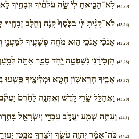
לֹֽא־הֵבֵ֤יאתָ לִּי֙ שֵׂ֣ה עֹלֹתֶ֔יךָ וּזְבָחֶ֖יךָ לֹ֣א כִב
(43,23)
לֹא־קָנִ֨יתָ לִּ֤י בַכֶּ֙סֶף֙ קָנֶ֔ה וְחֵ֥לֶב זְבָחֶ֖יךָ לֹ֣
(43,24)
אָנֹכִ֨י אָנֹכִ֥י ה֛וּא מֹחֶ֥ה פְשָׁעֶ֖יךָ לְמַעֲנִ֑י וְ
(43,25)
הַזְכִּירֵ֕נִי נִשָּׁפְטָ֖ה יָ֑חַד סַפֵּ֥ר אַתָּ֖ה לְמַ֥עַן 
(43,26)
אָבִ֥יךָ הָרִאשׁ֖וֹן חָטָ֑א וּמְלִיצֶ֖יךָ פָּ֥שְׁעוּ בִֽי
(43,27)
וַאֲחַלֵּ֖ל שָׂ֣רֵי קֹ֑דֶשׁ וְאֶתְּנָ֤ה לַחֵ֙רֶם֙ יַעֲקֹ֔ב
(43,28)
וְעַתָּ֥ה שְׁמַ֖ע יַעֲקֹ֣ב עַבְדִּ֑י וְיִשְׂרָאֵ֖ל בָּחַ֥רְתִּ
(44,1)
כֹּה־אָמַ֨ר יְהוָ֥ה עֹשֶׂ֛ךָ וְיֹצֶרְךָ֥ מִבֶּ֖טֶן יַעְזְרֶ֑ךּ
(44,2)