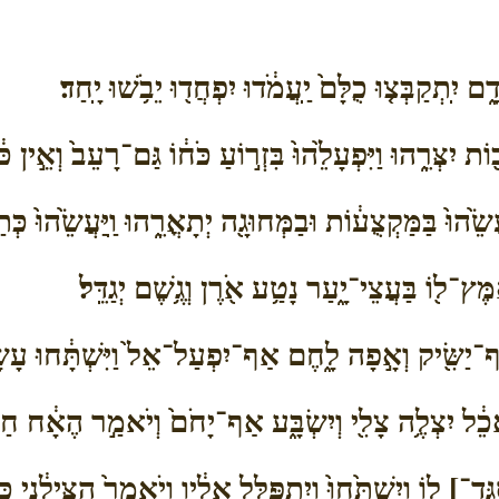
יִֽתְקַבְּצ֤וּ כֻלָּם֙ יַֽעֲמֹ֔דוּ יִפְחֲד֖וּ יֵבֹ֥שׁוּ יָֽחַד׃
ֹת יִצְּרֵ֑הוּ וַיִּפְעָלֵ֙הוּ֙ בִּזְר֣וֹעַ כֹּח֔וֹ גַּם־רָעֵב֙ וְאֵ֣ין כ
ֵ֙הוּ֙ בַּמַּקְצֻע֔וֹת וּבַמְּחוּגָ֖ה יְתָאֳרֵ֑הוּ וַֽיַּעֲשֵׂ֙הוּ֙ כ
מֶּץ־ל֖וֹ בַּעֲצֵי־יָ֑עַר נָטַ֥ע אֹ֖רֶן וְגֶ֥שֶׁם יְגַדֵּֽל׃
־יַשִּׂ֖יק וְאָ֣פָה לָ֑חֶם אַף־יִפְעַל־אֵל֙ וַיִּשְׁתָּ֔חוּ עָשָׂ֥ה
כֵ֔ל יִצְלֶ֥ה צָלִ֖י וְיִשְׂבָּ֑ע אַף־יָחֹם֙ וְיֹאמַ֣ר הֶאָ֔ח חַמּ
ל֤וֹ וְיִשְׁתַּ֙חוּ֙ וְיִתְפַּלֵּ֣ל אֵלָ֔יו וְיֹאמַר֙ הַצִּילֵ֔נִי כִּ֥