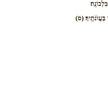
ִלְבוֹנָֽה׃
 בַּעֲוֺנֹתֶֽיךָ׃ (ס)