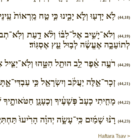
לֹ֥א יָדְע֖וּ וְלֹ֣א יָבִ֑ינוּ כִּ֣י טַ֤ח מֵֽרְאוֹת֙ עֵֽינֵ
(44,18)
וְלֹא־יָשִׁ֣יב אֶל־לִבּ֗וֹ וְלֹ֨א דַ֥עַת וְלֹֽא־תְבוּנ
(44,19)
לְתוֹעֵבָ֣ה אֶעֱשֶׂ֔ה לְב֥וּל עֵ֖ץ אֶסְגּֽוֹד׃
רֹעֶ֣ה אֵ֔פֶר לֵ֥ב הוּתַ֖ל הִטָּ֑הוּ וְלֹֽא־יַצִּ֤יל א
(44,20)
זְכָר־אֵ֣לֶּה יַעֲקֹ֔ב וְיִשְׂרָאֵ֖ל כִּ֣י עַבְדִּי־אָ֑תָּה
(44,21)
מָחִ֤יתִי כָעָב֙ פְּשָׁעֶ֔יךָ וְכֶעָנָ֖ן חַטֹּאותֶ֑יךָ שׁוּ
(44,22)
רָנּ֨וּ שָׁמַ֜יִם כִּֽי־עָשָׂ֣ה יְהוָ֗ה הָרִ֙יעוּ֙ תַּחְתִּ
(44,23)
Haftara Tsav >