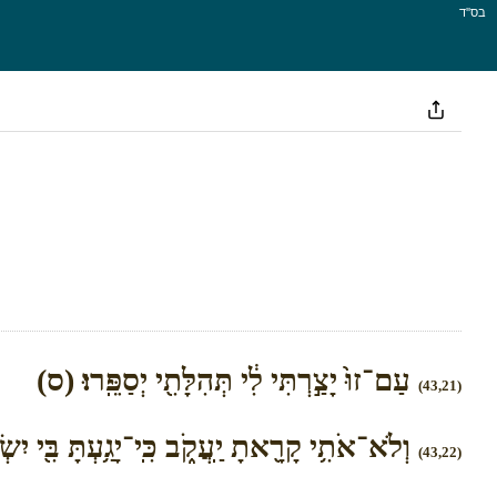
בס''ד
עַם־זוּ֙ יָצַ֣רְתִּי לִ֔י תְּהִלָּתִ֖י יְסַפֵּֽרוּ׃ (ס)
(43,21)
וְלֹא־אֹתִ֥י קָרָ֖אתָ יַֽעֲקֹ֑ב כִּֽי־יָגַ֥עְתָּ בִּ֖י יִשְׂ
(43,22)