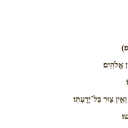
(פ)
ין אֱלֹהִֽים׃
אֵ֥ין צ֖וּר בַּל־יָדָֽעְתִּי׃
וּ׃