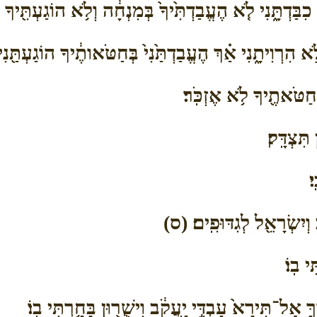
ַּדְתָּ֑נִי לֹ֤א הֶעֱבַדְתִּ֙יךָ֙ בְּמִנְחָ֔ה וְלֹ֥א הוֹגַעְתִּ֖יךָ בּ
א הִרְוִיתָ֑נִי אַ֗ךְ הֶעֱבַדְתַּ֙נִי֙ בְּחַטֹּאותֶ֔יךָ הוֹגַעְתַּ֖נִי
חַטֹּאתֶ֖יךָ לֹ֥א אֶזְכֹּֽר׃
תִּצְדָּֽק׃
׃
 וְיִשְׂרָאֵ֖ל לְגִדּוּפִֽים׃ (ס)
י בֽוֹ׃
ָ אַל־תִּירָא֙ עַבְדִּ֣י יַֽעֲקֹ֔ב וִישֻׁר֖וּן בָּחַ֥רְתִּי בֽוֹ׃