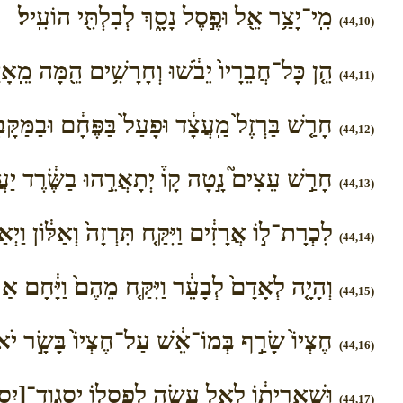
מִֽי־יָצַ֥ר אֵ֖ל וּפֶ֣סֶל נָסָ֑ךְ לְבִלְתִּ֖י הוֹעִֽיל׃
(44,10)
הֵ֤ן כָּל־חֲבֵרָיו֙ יֵבֹ֔שׁוּ וְחָרָשִׁ֥ים הֵ֖מָּה מֵֽאָדָ֑ם 
(44,11)
חָרַ֤שׁ בַּרְזֶל֙ מַֽעֲצָ֔ד וּפָעַל֙ בַּפֶּחָ֔ם וּבַמַּקָּב֖ו
(44,12)
חָרַ֣שׁ עֵצִים֮ נָ֣טָה קָו֒ יְתָאֲרֵ֣הוּ בַשֶּׂ֔רֶד יַעֲשׂ
(44,13)
לִכְרָת־ל֣וֹ אֲרָזִ֔ים וַיִּקַּ֤ח תִּרְזָה֙ וְאַלּ֔וֹן וַיְאַ
(44,14)
וְהָיָ֤ה לְאָדָם֙ לְבָעֵ֔ר וַיִּקַּ֤ח מֵהֶם֙ וַיָּ֔חָם אַף
(44,15)
חֶצְיוֹ֙ שָׂרַ֣ף בְּמוֹ־אֵ֔שׁ עַל־חֶצְיוֹ֙ בָּשָׂ֣ר יֹא
(44,16)
וּשְׁאֵ֣רִית֔וֹ לְאֵ֥ל עָשָׂ֖ה לְפִסְל֑וֹ יסגוד־[יִסְגָּד־] 
(44,17)