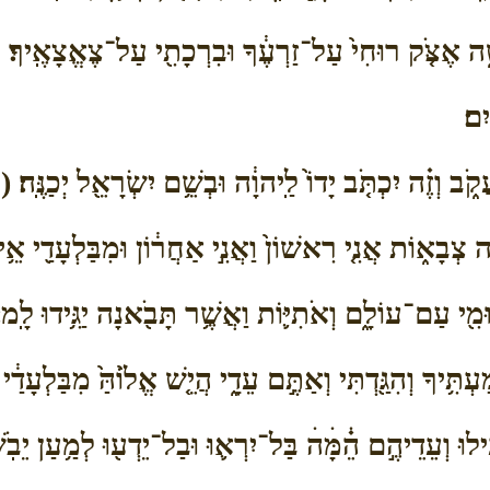
֑ה אֶצֹּ֤ק רוּחִי֙ עַל־זַרְעֶ֔ךָ וּבִרְכָתִ֖י עַל־צֶאֱצָאֶֽיךָ׃
ִם׃
֑ב וְזֶ֗ה יִכְתֹּ֤ב יָדוֹ֙ לַֽיהוָ֔ה וּבְשֵׁ֥ם יִשְׂרָאֵ֖ל יְכַנֶּֽה׃ 
ה צְבָא֑וֹת אֲנִ֤י רִאשׁוֹן֙ וַאֲנִ֣י אַחֲר֔וֹן וּמִבַּלְעָדַ֖י אֵ֥
ּׂוּמִ֖י עַם־עוֹלָ֑ם וְאֹתִיּ֛וֹת וַאֲשֶׁ֥ר תָּבֹ֖אנָה יַגִּ֥ידוּ לָֽמוֹ׃
ךָ וְהִגַּ֖דְתִּי וְאַתֶּ֣ם עֵדָ֑י הֲיֵ֤שׁ אֱל֙וֹהַּ֙ מִבַּלְעָדַ֔י וְ
וּ וְעֵדֵיהֶ֣ם הֵׄ֗מָּׄהׄ בַּל־יִרְא֛וּ וּבַל־יֵדְע֖וּ לְמַ֥עַן יֵבֹֽשׁ