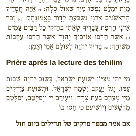
{מט}
מָּוֶת יְמַלֵּט נַפְשׁוֹ מִיַּד שְׁאוֹל סֶלָה:
אַיֵּה חֲסָדֶיךָ
{נ}
הָרִאשֹׁנִים אֲדֹנָי נִשְׁבַּעְתָּ לְדָוִד בֶּאֱמוּנָתֶךָ:
זְכֹר
{נא}
אֲדֹנָי חֶרְפַּת עֲבָדֶיךָ שְׂאֵתִי בְחֵיקִי כָּל רַבִּים עַמִּים:
אֲשֶׁר חֵרְפוּ אוֹיְבֶיךָ יְהוָה אֲשֶׁר חֵרְפוּ עִקְּבוֹת
{נב}
מְשִׁיחֶךָ:
בָּרוּךְ יְהוָה לְעוֹלָם אָמֵן וְאָמֵן:
{נג}
Prière après la lecture des tehilim
מִי יִתֵּן מִצִּיּוֹן יְשׁוּעֻת יִשְׂרָאֵל, בְּשׁוּב יְהוָה שְׁבוּת
עַמּוֹ, יָגֵל יַעֲקֹב יִשְׂמַח יִשְׂרָאֵל. וּתְשׁוּעַת צַדִּיקִים
מֵיְיָ מָעוּזָּם בְּעֵת צָרָה. וַיַּעְזְרֵם יְיָ וַיְפַלְּטֵם, יְפַלְּטֵם
מֵרְשָׁעִים וְיוֹשִׁיעֵם כִּי חָסוּ בוֹ.
אם אמר מספר פרקים של תהילים ביום חול