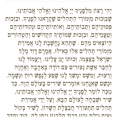
יְהִי רָצוֹן מִלְפָנֶיךָ יְיָ אֱלֹהֵינוּ וְאֱלֹהֵי אֲבוֹתֵינוּ,
שֶׁבִּזְכוּת מִזְמוֹרֵי הַתְהִלִים שֶׁקָרָאנוּ לְפָנֶיךָ, וּבִזְכוּת
פְּסוּקֵיהֶם וְתֵבוֹתֵיהֶם, וְאוֹתִיוֹתֵיהֶם וּנְקוּדוֹתֵיהֶם
וְטַעֲמֵיהֶם, וּבִזְכוּת שְׁמוֹתֶיךָ הַקְדוֹשִׁים וְהַטְהוֹרִים
הַיוֹצְאִים מֵהֶם . שֶׁתְהֵא נֶחֱשֶׁבֶת לָנוּ אֲמִירַת
מִזְמוֹרֵי תְהִלִים אֵלוּ כְּאִילוּ, אֲמָרָם דָוִד מֶלֶךְ
יִשְׂרָאֵל בְּעַצְמוֹ, זְכוּתוֹ יָגֵן עָלֵינוּ. וְיַעֲמוֹד לָנוּ
לְחַבֵּר אֵשֶׁת נְעוּרִים עִם דוֹדָה בְּאַהֲבָה וְאַחֲוָה
וְרֵעוּת, וְמִשָׁם יִמָשֵׁךְ לָנוּ שֶׁפַע לְנֶפֶשׁ רוּחַ וּנְשָׁמָה.
וּכְשֵׁם שֶׁאַנֲחְנוּ אוֹמְרִים שִׁירִים בָּעוֹלָם הַזֶה, כַּךְ
נִזְכֶּה לוֹמַר לְפָנֶיךָ יְיָ אֱלֹהֵינוּ וְאֱלֹהֵי אֲבוֹתֵינוּ,
שִׁיר וּשְׁבָחָה לָעוֹלָם הַבָּא, וְעַל יְדֵי אֲמִירַת
תְהִלִים תִתְעוֹרֵר חֲבַצֶלֶת הַשָׁרוֹן, לָשִׁיר בְּקוֹל
נָעִים גִילַת וְרַנֵן כְּבוֹד הַלְבָנוֹן נִיתַן לָה, הוֹד וְהָדָר