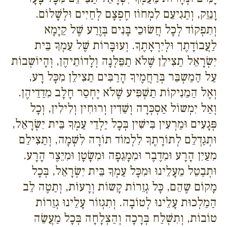
וָנֵזֵק, וְתַגִיעֵם לִמְחוֹז חֶפְצָם לְחַיִים וּלְשָׁלוֹם.
וְתִפְקוֹד לְכָל חֲשׂוּכֵי בָּנִים בְּזֶרַע שֶׁל קַיָמָא
לַעֲבוֹדָתֶך וּלְיִרְאָתֶךָ. וְעוּבָּרוֹת שֶׁל עַמְךָ בֵּית
יִשְׂרָאֵל תַצִילֵן שֶׁלֹא תַפֵּלְנָה וְלָדוֹתֵיהֶן, וְהָיוֹשְבוֹת
עַל הַמַשְבֵּר בְּרַחֲמֶיךָ הָרַבִּים תַצִילֵן מִכָּל רָע,
וְאֶל הַמֵנִיקוֹת תַשְׁפִּיע שֶׁלֹא יֶחְסַר חָלָב מִדַדֵיהֶן.
וְאַל יִמְשוֹל אַסְכְּרָה וְשֵׁדִין וְרוּחִין וְלִילִין, וְכָל
פְּגָעִים וּמַרְעִין בִּישִׁין בְּכָל יַלְדֵי עַמְךָ בֵּית יִשְׂרָאֵל,
וּתְגַדְלֵם לְתוֹרָתֶךָ לִלְמוֹד תוֹרָה לִשְׁמָה, וְתַצִילֵם
מִעַיִן הָרָע וּמִדֶבֶר וּמִמָגֵפָה וּמִשָׂטָן וּמִיֵצֶר הָרָע.
וּתְבַטֵל מֵעָלֵינוּ וּמִכָּל עַמְךָ בֵּית יִשְׂרָאֵל, בְּכָל
מָקוֹם שֶהֵם, כָּל גְזֵרוֹת קָשוֹת וְרָעוֹת, וְתַטֶה לֵב
הַמַלְכוּת עָלֵינוּ לְטוֹבָה. וְתִגְזוֹר עָלֵינוּ גְזֵרוֹת
טוֹבוֹת, וְתִשְׁלַח בְּרָכָה וְהַצְלָחָה בְּכָל מַעֲשֵׂה