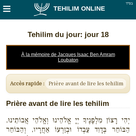
≡
בס''ד
TEHILIM ONLINE
Tehilim du jour: jour 18
À la mémoire de Jacques Isaac Ben Amram
Loubaton
Accès rapide :
Prière avant de lire les tehilim
Ps
Prière avant de lire les tehilim
יְהִי רָצוֹן מִלְפָנֶיךָ יְיָ אֱלֹהֵינוּ וְאֱלֹהֵי אֲבוֹתֵינוּ,
הַבּוֹחֵר בְּדָוִד עַבְדוֹ וּבְזַרְעוֹ אַחֲרָיו, וְהַבּוֹחֵר