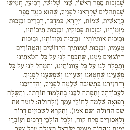
שֶׁבִזְכוּת סֵפֶר רִאשׁוֹן, שֵׁנִי, שְׁלִישִׁי, רְבִיעִי, חֲמִישִׁי
שֶׁבַּתְהִלִים שֶׁקָרָאנוּ לְפָנֶיךָ, שֶׁהוּא כְּנֶגֶד סֵפֶר
בְּרֵאשִׁית, שְׁמוֹת, וַיִקְרָא, בַּמִדְבַּר, דְבָרִים וּבִזְכוּת
מִזְמוֹרָיו, וּבִזְכוּת פְּסוּקָיו, וּבִזְכוּת תֵיבוֹתָיו,
וּבִזְכוּת אוֹתִיוֹתָיו, וּבִזְכוּת נְקוּדוֹתָיו, וּבִזְכוּת
טְעָמָיו, וּבִזְכוּת שְׁמוֹתֶיךָ הַקְדוֹשִׁים וְהַטְהוֹרִים
הַיוֹצְאִים מִמֶנוּ, שֶׁתְכַפֶּר לָנוּ עַל כָּל חַטֹאתֵינוּ
וְתִסְלָח לָנוּ עַל כָּל עֲווֹנוֹתֵינוּ, וְתִמְחַל לָנוּ עַל כָּל
פְּשָׁעֵינוּ שֶׁחָטָאנוּ וְשֶעָוִינוּ וְשֶׁפָּשַעְנוּ לְפָנֶיךָ.
וְהַחֲזִירֵנוּ בִּתְשוּבָה שְׁלֵמָה לְפָנֶיךָ, וְהַדְרִיכֵנוּ
לַעֲבוֹדָתֶךָ וְתִפְתַח לִבֵּנוּ בְּתַלְמוּד תוֹרָתֶךָ. וְתִשְׁלָח
רְפוּאָה שְׁלֵמָה לְחוֹלֵי עַמֶךָ (ולָחולה: לומר את
שם החולה ושם אמו). וְתִקְרָא לִשְבוּיִים דְרוֹר
וְלַאֲסוּרִים פְּקַח קוֹחַ, וּלְכָל הוֹלְכֵי דְרָכִים וְעוֹבְרֵי
יָמִים וּנְהָרוֹת מֵעַמְךָ יִשְׂרָאֵל תַצִילֵם מִכָּל צָעָר