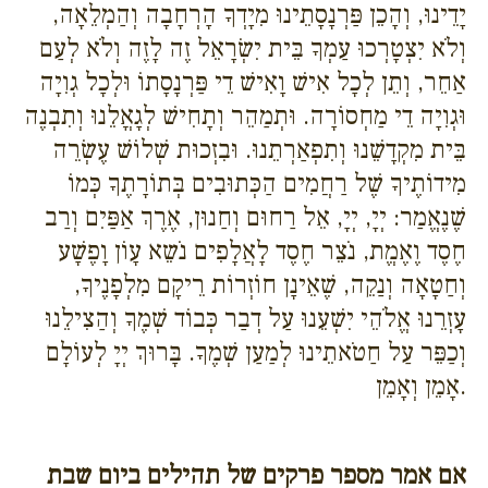
יָדֵינוּ, וְהָכֵן פַּרְנָסָתֵינוּ מִיָדְךָ הָרְחָבָה וְהַמְלֵאָה,
וְלֹא יִצְטָרְכוּ עַמְךָ בֵּית יִשְׂרָאֵל זֶה לָזֶה וְלֹא לְעַם
אַחֵר, וְתֵן לְכָל אִישׁ וָאִישׁ דֵי פַּרְנָסָתוֹ וּלְכָל גְוִיָה
וּגְוִיָה דֵי מַחְסוֹרָה. וּתְמַהֵר וְתָחִישׁ לְגָאֳלֵנוּ וְתִבְנֶה
בֵּית מִקְדָשֵׁנוּ וְתִפְאַרְתֵנוּ. וּבִזְכוּת שְׁלוֹשׁ עֶשְׂרֵה
מִידוֹתֶיךָ שֶׁל רַחֲמִים הַכְּתוּבִים בְּתוֹרָתֶךָ כְּמוֹ
שֶׁנֶאֱמַר: יְיָ, יְיָ, אֵל רַחוּם וְחַנוּן, אֶרֶךְ אַפַּיִם וְרַב
חֶסֶד וֶאֶמֱת, נֹצֵר חֶסֶד לָאֲלָפִים נֹשֵא עָוֹן וָפֶשָׁע
וְחַטָאָה וְנַקֵה, שֶׁאֵינָן חוֹזְרוֹת רֵיקָם מִלְפָנֶיךָ,
עָזְרֵנוּ אֱלֹהֵי יִשְׁעֵנוּ עַל דְבַר כְּבוֹד שְׁמֶךָ וְהַצִילֵנוּ
וְכַפֵּר עַל חַטֹאתֵינוּ לְמַעַן שְׁמֶךָ. בָּרוּךְ יְיָ לְעוֹלָם
אָמֵן וְאָמֵן.
אם אמר מספר פרקים של תהילים ביום שבת