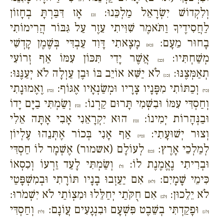
וְלִקְדוֹשׁ יִשְׂרָאֵל מַלְכֵּנוּ:
אָז דִּבַּרְתָּ בְחָזוֹן
{כ}
לַחֲסִידֶיךָ וַתֹּאמֶר שִׁוִּיתִי עֵזֶר עַל גִּבּוֹר הֲרִימוֹתִי
בָחוּר מֵעָם:
מָצָאתִי דָּוִד עַבְדִּי בְּשֶׁמֶן קָדְשִׁי
{כא}
מְשַׁחְתִּיו:
אֲשֶׁר יָדִי תִּכּוֹן עִמּוֹ אַף זְרוֹעִי
{כב}
תְאַמְּצֶנּוּ:
לֹא יַשִּׁא אוֹיֵב בּוֹ וּבֶן עַוְלָה לֹא יְעַנֶּנּוּ:
{כג}
וְכַתּוֹתִי מִפָּנָיו צָרָיו וּמְשַׂנְאָיו אֶגּוֹף:
וֶאֶמוּנָתִי
{כד}
{כה}
וְחַסְדִּי עִמּוֹ וּבִשְׁמִי תָּרוּם קַרְנוֹ:
וְשַׂמְתִּי בַיָּם יָדוֹ
{כו}
וּבַנְּהָרוֹת יְמִינוֹ:
הוּא יִקְרָאֵנִי אָבִי אָתָּה אֵלִי
{כז}
וְצוּר יְשׁוּעָתִי:
אַף אָנִי בְּכוֹר אֶתְּנֵהוּ עֶלְיוֹן
{כח}
לְמַלְכֵי אָרֶץ:
לְעוֹלָם (אשמור) אֶשְׁמָר לוֹ חַסְדִּי
{כט}
וּבְרִיתִי נֶאֱמֶנֶת לוֹ:
וְשַׂמְתִּי לָעַד זַרְעוֹ וְכִסְאוֹ
{ל}
כִּימֵי שָׁמָיִם:
אִם יַעַזְבוּ בָנָיו תּוֹרָתִי וּבְמִשְׁפָּטַי
{לא}
לֹא יֵלֵכוּן:
אִם חֻקֹּתַי יְחַלֵּלוּ וּמִצְוֹתַי לֹא יִשְׁמֹרוּ:
{לב}
וּפָקַדְתִּי בְשֵׁבֶט פִּשְׁעָם וּבִנְגָעִים עֲוֹנָם:
וְחַסְדִּי
{לג}
{לד}