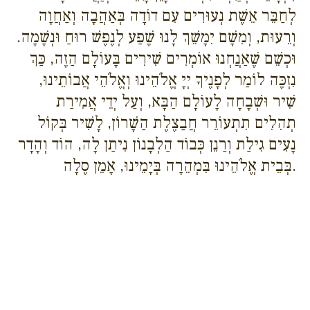
לְחַבֵּר אֵשֶׁת נְעוּרִים עִם דוֹדָה בְּאַהֲבָה וְאַחֲוָה
וְרֵעוּת, וְמִשָׁם יִמָשֵׁךְ לָנוּ שֶׁפַע לְנֶפֶשׁ רוּחַ וּנְשָׁמָה.
וּכְשֵׁם שֶׁאַנֲחְנוּ אוֹמְרִים שִׁירִים בָּעוֹלָם הַזֶה, כַּךְ
נִזְכֶּה לוֹמַר לְפָנֶיךָ יְיָ אֱלֹהֵינוּ וְאֱלֹהֵי אֲבוֹתֵינוּ,
שִׁיר וּשְׁבָחָה לָעוֹלָם הַבָּא, וְעַל יְדֵי אֲמִירַת
תְהִלִים תִתְעוֹרֵר חֲבַצֶלֶת הַשָׁרוֹן, לָשִׁיר בְּקוֹל
נָעִים גִילַת וְרַנֵן כְּבוֹד הַלְבָנוֹן נִיתַן לָה, הוֹד וְהָדָר
בְּבֵית אֱלֹהֵינוּ בִּמְהֵרָה בְּיָמֵינוּ, אָמֵן סֶלָה.