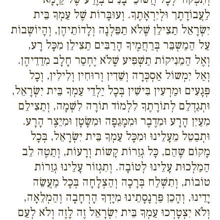
לַעֲבוֹדָתֶך וּלְיִרְאָתֶךָ. וְעוּבָּרוֹת שֶׁל עַמְךָ בֵּית
יִשְׂרָאֵל תַצִילֵן שֶׁלֹא תַפֵּלְנָה וְלָדוֹתֵיהֶן, וְהָיוֹשְבוֹת
עַל הַמַשְבֵּר בְּרַחֲמֶיךָ הָרַבִּים תַצִילֵן מִכָּל רָע,
וְאֶל הַמֵנִיקוֹת תַשְׁפִּיע שֶׁלֹא יֶחְסַר חָלָב מִדַדֵיהֶן.
וְאַל יִמְשוֹל אַסְכְּרָה וְשֵׁדִין וְרוּחִין וְלִילִין, וְכָל
פְּגָעִים וּמַרְעִין בִּישִׁין בְּכָל יַלְדֵי עַמְךָ בֵּית יִשְׂרָאֵל,
וּתְגַדְלֵם לְתוֹרָתֶךָ לִלְמוֹד תוֹרָה לִשְׁמָה, וְתַצִילֵם
מִעַיִן הָרָע וּמִדֶבֶר וּמִמָגֵפָה וּמִשָׂטָן וּמִיֵצֶר הָרָע.
וּתְבַטֵל מֵעָלֵינוּ וּמִכָּל עַמְךָ בֵּית יִשְׂרָאֵל, בְּכָל
מָקוֹם שֶהֵם, כָּל גְזֵרוֹת קָשוֹת וְרָעוֹת, וְתַטֶה לֵב
הַמַלְכוּת עָלֵינוּ לְטוֹבָה. וְתִגְזוֹר עָלֵינוּ גְזֵרוֹת
טוֹבוֹת, וְתִשְׁלַח בְּרָכָה וְהַצְלָחָה בְּכָל מַעֲשֵׂה
יָדֵינוּ, וְהָכֵן פַּרְנָסָתֵינוּ מִיָדְךָ הָרְחָבָה וְהַמְלֵאָה,
וְלֹא יִצְטָרְכוּ עַמְךָ בֵּית יִשְׂרָאֵל זֶה לָזֶה וְלֹא לְעַם