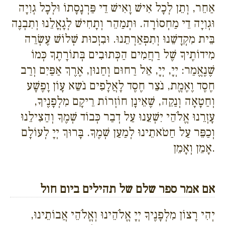
אַחֵר, וְתֵן לְכָל אִישׁ וָאִישׁ דֵי פַּרְנָסָתוֹ וּלְכָל גְוִיָה
וּגְוִיָה דֵי מַחְסוֹרָה. וּתְמַהֵר וְתָחִישׁ לְגָאֳלֵנוּ וְתִבְנֶה
בֵּית מִקְדָשֵׁנוּ וְתִפְאַרְתֵנוּ. וּבִזְכוּת שְׁלוֹשׁ עֶשְׂרֵה
מִידוֹתֶיךָ שֶׁל רַחֲמִים הַכְּתוּבִים בְּתוֹרָתֶךָ כְּמוֹ
שֶׁנֶאֱמַר: יְיָ, יְיָ, אֵל רַחוּם וְחַנוּן, אֶרֶךְ אַפַּיִם וְרַב
חֶסֶד וֶאֶמֱת, נֹצֵר חֶסֶד לָאֲלָפִים נֹשֵא עָוֹן וָפֶשָׁע
וְחַטָאָה וְנַקֵה, שֶׁאֵינָן חוֹזְרוֹת רֵיקָם מִלְפָנֶיךָ,
עָזְרֵנוּ אֱלֹהֵי יִשְׁעֵנוּ עַל דְבַר כְּבוֹד שְׁמֶךָ וְהַצִילֵנוּ
וְכַפֵּר עַל חַטֹאתֵינוּ לְמַעַן שְׁמֶךָ. בָּרוּךְ יְיָ לְעוֹלָם
אָמֵן וְאָמֵן.
אם אמר ספר שלם של תהילים ביום חול
יְהִי רָצוֹן מִלְפָנֶיךָ יְיָ אֱלֹהֵינוּ וְאֱלֹהֵי אֲבוֹתֵינוּ,