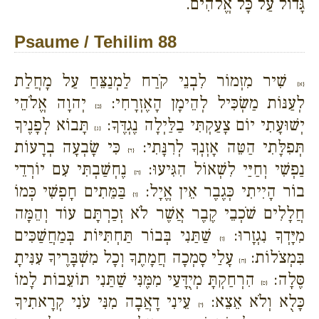
גָּדוֹל עַל כָּל אֱלֹהִים.
Psaume / Tehilim 88
שִׁיר מִזְמוֹר לִבְנֵי קֹרַח לַמְנַצֵּחַ עַל מָחֲלַת
{א}
לְעַנּוֹת מַשְׂכִּיל לְהֵימָן הָאֶזְרָחִי:
יְהוָה אֱלֹהֵי
{ב}
יְשׁוּעָתִי יוֹם צָעַקְתִּי בַלַּיְלָה נֶגְדֶּךָ:
תָּבוֹא לְפָנֶיךָ
{ג}
תְּפִלָּתִי הַטֵּה אָזְנְךָ לְרִנָּתִי:
כִּי שָׂבְעָה בְרָעוֹת
{ד}
נַפְשִׁי וְחַיַּי לִשְׁאוֹל הִגִּיעוּ:
נֶחְשַׁבְתִּי עִם יוֹרְדֵי
{ה}
בוֹר הָיִיתִי כְּגֶבֶר אֵין אֱיָל:
בַּמֵּתִים חָפְשִׁי כְּמוֹ
{ו}
חֲלָלִים שֹׁכְבֵי קֶבֶר אֲשֶׁר לֹא זְכַרְתָּם עוֹד וְהֵמָּה
מִיָּדְךָ נִגְזָרוּ:
שַׁתַּנִי בְּבוֹר תַּחְתִּיּוֹת בְּמַחֲשַׁכִּים
{ז}
בִּמְצֹלוֹת:
עָלַי סָמְכָה חֲמָתֶךָ וְכָל מִשְׁבָּרֶיךָ עִנִּיתָ
{ח}
סֶּלָה:
הִרְחַקְתָּ מְיֻדָּעַי מִמֶּנִּי שַׁתַּנִי תוֹעֵבוֹת לָמוֹ
{ט}
כָּלֻא וְלֹא אֵצֵא:
עֵינִי דָאֲבָה מִנִּי עֹנִי קְרָאתִיךָ
{י}