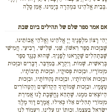
בְּבֵית אֱלֹהֵינוּ בִּמְהֵרָה בְּיָמֵינוּ, אָמֵן סֶלָה.
אם אמר ספר שלם של תהילים ביום שבת
יְהִי רָצוֹן מִלְפָנֶיךָ יְיָ אֱלֹהֵינוּ וְאֱלֹהֵי אֲבוֹתֵינוּ,
שֶׁבִּזְכוּת סֵפֶר רִאשׁוֹן, שֵׁנִי, שְׁלִישִׁי, רְבִיעִי, חֲמִישִׁי
שֶׁבַּתְהִלִים שֶׁקָרָאנוּ לְפָנֶיךָ, שֶׁהוּא כְּנֶגֶד סֵפֶר
בְּרֵאשִׁית, שְׁמוֹת, וַיִקְרָא, בַּמִדְבַּר, דְבָרִים וּבִזְכוּת
מִזְמוֹרָיו, וּבִזְכוּת פְּסוּקָיו, וּבִזְכוּת תֵיבוֹתָיו,
וּבִזְכוּת אוֹתִיוֹתָיו, וּבִזְכוּת נְקוּדוֹתָיו, וּבִזְכוּת
טְעָמָיו, וּבִזְכוּת שְׁמוֹתֶיךָ הַקְדוֹשִׁים וְהַטְהוֹרִים
הַיוֹצְאִים מִמֶנוּ, שֶׁתְהֵא נֶחֱשֶׁבֶת לָנוּ אֲמִירַת
מִזְמוֹרֵי תְהִלִים אֵלוּ כְּאִילוּ, אֲמָרָם דָוִד מֶלֶךְ
יִשְׂרָאֵל בְּעַצְמוֹ, זְכוּתוֹ יָגֵן עָלֵינוּ. וְיַעֲמוֹד לָנוּ