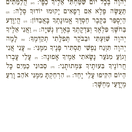
יְהוָה בְּכָל יוֹם שִׁטַּחְתִּי אֵלֶיךָ כַפָּי:
הֲלַמֵּתִים
{יא}
תַּעֲשֶׂה פֶּלֶא אִם רְפָאִים יָקוּמוּ יוֹדוּךָ סֶּלָה:
{יב}
הַיְסֻפַּר בַּקֶּבֶר חַסְדֶּךָ אֱמוּנָתְךָ בָּאֲבַדּוֹן:
הֲיִוָּדַע
{יג}
בַּחֹשֶׁךְ פִּלְאֶךָ וְצִדְקָתְךָ בְּאֶרֶץ נְשִׁיָּה:
וַאֲנִי אֵלֶיךָ
{יד}
יְהוָה שִׁוַּעְתִּי וּבַבֹּקֶר תְּפִלָּתִי תְקַדְּמֶךָּ:
לָמָה
{טו}
יְהוָה תִּזְנַח נַפְשִׁי תַּסְתִּיר פָּנֶיךָ מִמֶּנִּי:
עָנִי אֲנִי
{טז}
וְגוֵֹעַ מִנֹּעַר נָשָׂאתִי אֵמֶיךָ אָפוּנָה:
עָלַי עָבְרוּ
{יז}
חֲרוֹנֶיךָ בִּעוּתֶיךָ צִמְּתוּתֻנִי:
סַבּוּנִי כַמַּיִם כָּל
{יח}
הַיּוֹם הִקִּיפוּ עָלַי יָחַד:
הִרְחַקְתָּ מִמֶּנִּי אֹהֵב וָרֵעַ
{יט}
מְיֻדָּעַי מַחְשָׁךְ: