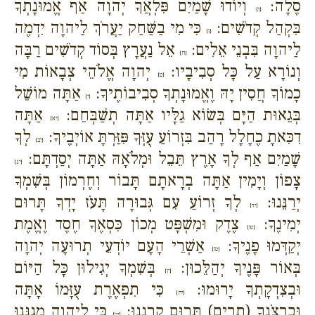
סֶלָה:
וְיוֹדוּ שָׁמַיִם פִּלְאֲךָ יְהוָה אַף אֱמוּנָתְךָ
{ו}
בִּקְהַל קְדֹשִׁים:
כִּי מִי בַשַּׁחַק יַעֲרֹךְ לַיהוָה יִדְמֶה
{ז}
לַיהוָה בִּבְנֵי אֵלִים:
אֵל נַעֲרָץ בְּסוֹד קְדֹשִׁים רַבָּה
{ח}
וְנוֹרָא עַל כָּל סְבִיבָיו:
יְהוָה אֱלֹהֵי צְבָאוֹת מִי
{ט}
כָמוֹךָ חֲסִין יָהּ וֶאֱמוּנָתְךָ סְבִיבוֹתֶיךָ:
אַתָּה מוֹשֵׁל
{י}
בְּגֵאוּת הַיָּם בְּשׂוֹא גַלָּיו אַתָּה תְשַׁבְּחֵם:
אַתָּה
{יא}
דִכִּאתָ כֶחָלָל רָהַב בִּזְרוֹעַ עֻזְּךָ פִּזַּרְתָּ אוֹיְבֶיךָ:
לְךָ
{יב}
שָׁמַיִם אַף לְךָ אָרֶץ תֵּבֵל וּמְלֹאָהּ אַתָּה יְסַדְתָּם:
{יג}
צָפוֹן וְיָמִין אַתָּה בְרָאתָם תָּבוֹר וְחֶרְמוֹן בְּשִׁמְךָ
יְרַנֵּנוּ:
לְךָ זְרוֹעַ עִם גְּבוּרָה תָּעֹז יָדְךָ תָּרוּם
{יד}
יְמִינֶךָ:
צֶדֶק וּמִשְׁפָּט מְכוֹן כִּסְאֶךָ חֶסֶד וֶאֱמֶת
{טו}
יְקַדְּמוּ פָנֶיךָ:
אַשְׁרֵי הָעָם יוֹדְעֵי תְרוּעָה יְהוָה
{טז}
בְּאוֹר פָּנֶיךָ יְהַלֵּכוּן:
בְּשִׁמְךָ יְגִילוּן כָּל הַיּוֹם
{יז}
וּבְצִדְקָתְךָ יָרוּמוּ:
כִּי תִפְאֶרֶת עֻזָּמוֹ אָתָּה
{יח}
וּבִרְצֹנְךָ (תרים) תָּרוּם קַרְנֵנוּ:
כִּי לַיהוָה מָגִנֵּנוּ
{יט}