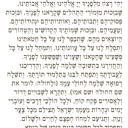
יְהִי רָצוֹן מִלְפָנֶיךָ יְיָ אֱלֹהֵינוּ וְאֱלֹהֵי אֲבוֹתֵינוּ,
שֶׁבִזְכוּת מִזְמוֹרֵי הַתְהִלִים שֶׁקָרָאנוּ לְפָנֶיךָ, וּבִּזְכוּת
פְּסוּקֵיהֶם וְתֵבוֹתֵיהֶם, וְאוֹתִיוֹתֵיהֶם וּנְקוּדוֹתֵיהֶם,
וְטַעֲמֵיהֶם, וּבִּזְכוּת שְׁמוֹתֶיךָ הַקְדוֹשִׁים וְהַטְהוֹרִים
הַיוֹצְאִים מֵהֶם. שֶׁתְכַפֶּר לָנוּ עַל כָּל חַטֹאתֵינוּ
וְתִסְלָח לָנוּ עַל כָּל עֲווֹנוֹתֵינוּ, וְתִמְחַל לָנוּ עַל כָּל
פְּשָׁעֵינוּ שֶׁחָטָאנוּ וְשֶעָוִינוּ וְשֶׁפָּשַעְנוּ לְפָנֶיךָ.
וְהַחֲזִירֵנוּ בִּתְשוּבָה שְׁלֵמָה לְפָנֶיךָ, וְהַדְרִיכֵנוּ
לַעֲבוֹדָתֶךָ וְתִפְתַח לִבֵּנוּ בְּתַלְמוּד תוֹרָתֶךָ. וְתִשְׁלָח
רְפוּאָה שְׁלֵמָה לְחוֹלֵי עַמֶךָ (ולָחולה: לומר את
שם החולה ושם אמו). וְתִקְרָא לִשְבוּיִים דְרוֹר
וְלַאֲסוּרִים פְּקַח קוֹחַ, וּלְכָל הוֹלְכֵי דְרָכִים וְעוֹבְרֵי
יָמִים וּנְהָרוֹת מֵעַמְךָ יִשְׂרָאֵל תַצִילֵם מִכָּל צָעָר
וָנֵזֵק, וְתַגִיעֵם לִמְחוֹז חֶפְצָם לְחַיִים וּלְשָׁלוֹם.
וְתִפְקוֹד לְכָל חֲשׂוּכֵי בָּנִים בְּזֶרַע שֶׁל קַיָמָא