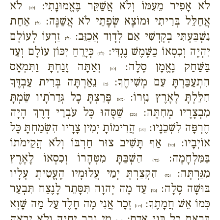
לֹא אָפִיר מֵעִמּוֹ וְלֹא אֲשַׁקֵּר בֶּאֱמוּנָתִי:
לֹא
{לה}
אֲחַלֵּל בְּרִיתִי וּמוֹצָא שְׂפָתַי לֹא אֲשַׁנֶּה:
אַחַת
{לו}
נִשְׁבַּעְתִּי בְקָדְשִׁי אִם לְדָוִד אֲכַזֵּב:
זַרְעוֹ לְעוֹלָם
{לז}
יִהְיֶה וְכִסְאוֹ כַשֶּׁמֶשׁ נֶגְדִּי:
כְּיָרֵחַ יִכּוֹן עוֹלָם וְעֵד
{לח}
בַּשַּׁחַק נֶאֱמָן סֶלָה:
וְאַתָּה זָנַחְתָּ וַתִּמְאָס
{לט}
הִתְעַבַּרְתָּ עִם מְשִׁיחֶךָ:
נֵאַרְתָּה בְּרִית עַבְדֶּךָ
{מ}
חִלַּלְתָּ לָאָרֶץ נִזְרוֹ:
פָּרַצְתָּ כָל גְּדֵרֹתָיו שַׂמְתָּ
{מא}
מִבְצָרָיו מְחִתָּה:
שַׁסֻּהוּ כָּל עֹבְרֵי דָרֶךְ הָיָה
{מב}
חֶרְפָּה לִשְׁכֵנָיו:
הֲרִימוֹתָ יְמִין צָרָיו הִשְׂמַחְתָּ כָּל
{מג}
אוֹיְבָיו:
אַף תָּשִׁיב צוּר חַרְבּוֹ וְלֹא הֲקֵימֹתוֹ
{מד}
בַּמִּלְחָמָה:
הִשְׁבַּתָּ מִטְּהָרוֹ וְכִסְאוֹ לָאָרֶץ
{מה}
מִגַּרְתָּה:
הִקְצַרְתָּ יְמֵי עֲלוּמָיו הֶעֱטִיתָ עָלָיו
{מו}
בּוּשָׁה סֶלָה:
עַד מָה יְהוָה תִּסָּתֵר לָנֶצַח תִּבְעַר
{מז}
כְּמוֹ אֵשׁ חֲמָתֶךָ:
זְכָר אֲנִי מֶה חָלֶד עַל מַה שָּׁוְא
{מח}
בָּרָאתָ כָל בְּנֵי אָדָם:
מִי גֶבֶר יִחְיֶה וְלֹא יִרְאֶה