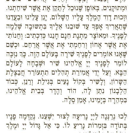
וּמְתוּקָנִים, בְּאוֹפָן שֶׁנוּכַל לְתַקֵן אֶת אֲשֶׁר שִׁיחַתְנוּ.
וּזְכוּת דָוִד הָמֶלֶךְ עָלָיו הַשָׁלוֹם, יָגֵן עָלֵינוּ וּבַעֲדֵנוּ
שֶׁתַאֲרִיךְ אָפְּךָ עַד שׁוּבֵנוּ אֵלָיךָ בִּתְשוּבָה שְׁלֵמָה
לְפָנֶיךָ. וּמֵאוֹצָר מַתְנָת חִנָם חָנֵנוּ כְּדִכְתִיב: וְחַנוֹתִי
אֶת אֲשֶׁר אָחוֹן וְרִחַמְתִי אֶת אֲשֶׁר אֲרַחֵם. וּכְשֵׁם
שֶׁאָנוּ אוֹמְרִים לְפָנֶיךָ שִׁירָה בָּעוֹלָם הַזֶה, כָּךְ נִזְכֶּה
לוֹמַר לְפָנֶיךְ יְיָ אֱלֹהֵינוּ שִׁיר וּשְׁבָחָה לָעוֹלָם
הַבָּא. וְעַל יְדֵי אֲמִירַת תְהִלִים תִתְעוֹרֵר חֲבַצֶלֶת
הַשָרוֹן, וְלָשִיר בְּקוֹל נָעִים בְּגִילַת וְרַנֵן, כְּבוֹד
הַלְבָנוֹן נִתַן לָה, הוֹד וְהָדָר בְּבֵית אֱלֹהֵינוּ,
בִּמְהֵרָה בְּיָמֵינוּ, אָמֵן סֶלָה.
לְכוּ נְרַנְּנָה לַיְיָ נָרִיעָה לְצוּר יִשְׁעֵנוּ. נְקַדְּמָה פָנָיו
בְּתוֹדָה בִּזְמִרוֹת נָרִיעַ לוֹ. כִּי אֵל גָּדוֹל יְיָ וּמֶלֶךְ