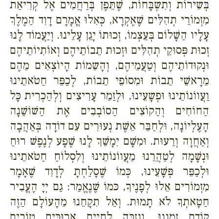
בְּשִירוֹת וְתִשְבָּחוֹת, שֶׁתֵּפֶן בְּרַחֲמִים אֶל קְרִיאַת
מִזְמוֹרֵי תְהִלִּים שֶׁאֶקְרָא, כְּאִלוּ אֳמָרָם דָוִד הַמֶלֶךְ
עָלָיו הַשָׁלוֹם בְּעַצְמוֹ, זְכוּתוֹ יָגֵן עָלֵינוּ. וְיַעֲמוֹד לָנוּ
זְכוּת פְּסוּקֵי תְהִלִּים וּזְכוּת תֵבוֹתֵיהֶם וְאוֹתִיוֹתֵיהֶם
וּנְקוּדוֹתֵיהֶם וְטַעֲמֵיהֶם, וְהָשֵמוֹת הָיוֹצְאִים מֵהֶם
מֵרָאשֵׁי תֵבוֹת וּמִסוֹפֵי תֵבוֹת, לְכַפֵּר חַטֹאתֵינוּ
וַעֲווֹנוֹתֵינוּ וּפְשָעֵינוּ, וּלְזַמֵר עָרִיצִים וְלְהַכְרִית כָּל
הַחוֹחִים וְהַקוֹצִים הַסוֹבְבִים אֶת הַשׁוֹשַׁנָה
הָעֶלְיוֹנָה, וּלְחַבֵּר אֵשֶׁת נְעוּרִים עִם דוֹדָה בְּאַהֲבָה
וְאַחֲוָה וְרֵעוּת. וּמִשָׁם יִמָשֵׁךְ לָנוּ שֶׁפָע לְנֶפֶשׁ רוּחַ
וּנְשָׁמָה לְטַהֲרֵנוּ מֵעֲווֹנוֹתֵינוּ וְלִסְלוֹחַ חַטֹאתֵינוּ
וּלְכַפֵּר פְּשָׁעֵינוּ, כְּמוֹ שֶׁסָלַחְתָ לְדָוִד שֶׁאָמָר
מִזְמוֹרִים אֵלוּ לְפָנֶיךָ, כּמוֹ שֶׁנֶאֱמַר: גַם יְיָ הֶעֱבִיר
חַטָאתְךָ לֹא תָמוּת. וְאַל תִקָחֵנוּ מֵהָעוֹלָם הַזֶה
קוֹדֶם זְמַנֵנוּ, וְנִזְכֶּה לְחַיִים אֲרוּכִּים טוֹבִים